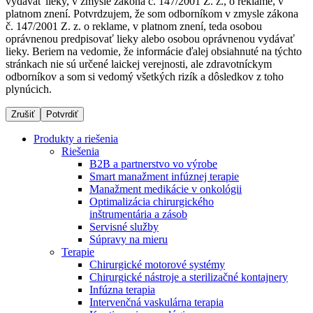
vydávať lieky, v zmysle zákona č. 147/2001 Z. z., o reklame, v
platnom znení. Potvrdzujem, že som odborníkom v zmysle zákona
č. 147/2001 Z. z. o reklame, v platnom znení, teda osobou
oprávnenou predpisovať lieky alebo osobou oprávnenou vydávať
Dialyzačné strediská
lieky. Beriem na vedomie, že informácie ďalej obsiahnuté na týchto
stránkach nie sú určené laickej verejnosti, ale zdravotníckym
B. Braun Avitum poskytuje kvalitnú dialyzačnú starostlivosť
odborníkov a som si vedomý všetkých rizík a dôsledkov z toho
vo všetkých svojich strediskách na Slovensku. Viac
plynúcich.
informácií nájdete na stránke jednotlivých stredísk.
Zrušiť
Potvrdiť
Produkty a riešenia
Riešenia
B2B a partnerstvo vo výrobe
Kontakt
Produktový katalóg​
Smart manažment infúznej terapie
Manažment medikácie v onkológii
Zostaňte v dialógu s B. Braun. Kontaktujte nás.
Objavte naše produkty. ​Navštívte produktový katalóg B.
Optimalizácia chirurgického
Braun​ s našim kompletným produktovým portfóliom.​
inštrumentária a zásob
Servisné služby
Súpravy na mieru
Terapie
Chirurgické motorové systémy
Chirurgické nástroje a sterilizačné kontajnery
Infúzna terapia
Intervenčná vaskulárna terapia