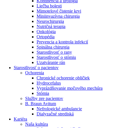
Kontinencia a urológia
Nefrologické ambulancie
Liečba bolesti
Mimotelové čistenie krvi
V nefrologických ambulanciách prevádzkujeme poradenstvo
Miniinvazívna chirurgia
a prípravu pacientov k jednotlivým metódam náhrady funkcie
Neurochirurgia
obličiek. Zvoľte si mesto, ktoré potrebujete a navštívte nás.
Nutričná terapia
Onkológia
Ortopédia
Prevencia a kontrola infekcií
Spinálna chirurgia
Starostlivosť o rany
Starostlivosť o stómiu
Uzatváranie rán
Starostlivosť o pacientov
Ochorenia
Chronické ochorenie obličiek
Hydrocefalus
Vyprázdňovanie močového mechúra
Stómia
Služby pre pacientov
B. Braun Avitum
Nefrologické ambulancie
Dialyzačné strediská
Kariéra
Naša kultúra