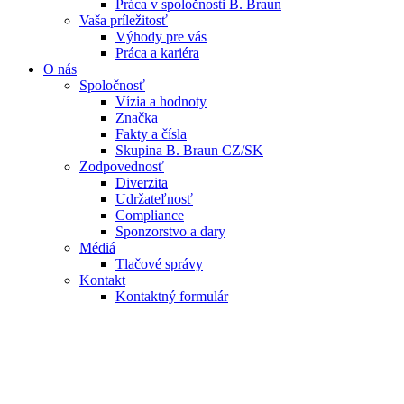
Práca v spoločnosti B. Braun
Vaša príležitosť
Výhody pre vás
Práca a kariéra
O nás
Spoločnosť
Vízia a hodnoty
Značka
Fakty a čísla
Skupina B. Braun CZ/SK
Zodpovednosť
Diverzita
Udržateľnosť
Compliance
Sponzorstvo a dary
Médiá
Tlačové správy
Kontakt
Kontaktný formulár