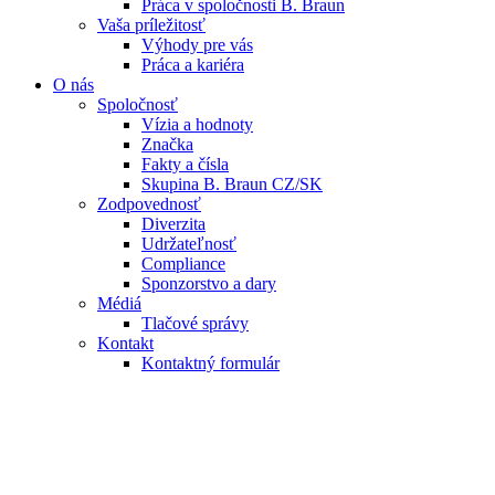
Práca v spoločnosti B. Braun
Vaša príležitosť
Výhody pre vás
Práca a kariéra
O nás
Spoločnosť
Vízia a hodnoty
Značka
Fakty a čísla
Skupina B. Braun CZ/SK
Zodpovednosť
Diverzita
Udržateľnosť
Compliance
Sponzorstvo a dary
Médiá
Tlačové správy
Kontakt
Kontaktný formulár