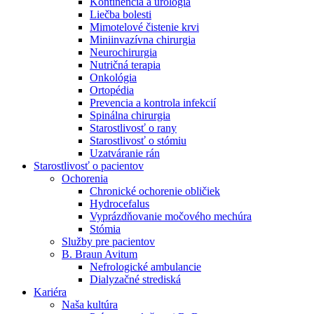
Kontinencia a urológia
Nefrologické ambulancie
Liečba bolesti
Mimotelové čistenie krvi
V nefrologických ambulanciách prevádzkujeme poradenstvo
Miniinvazívna chirurgia
a prípravu pacientov k jednotlivým metódam náhrady funkcie
Neurochirurgia
obličiek. Zvoľte si mesto, ktoré potrebujete a navštívte nás.
Nutričná terapia
Onkológia
Ortopédia
Prevencia a kontrola infekcií
Spinálna chirurgia
Starostlivosť o rany
Starostlivosť o stómiu
Uzatváranie rán
Starostlivosť o pacientov
Ochorenia
Chronické ochorenie obličiek
Hydrocefalus
Vyprázdňovanie močového mechúra
Stómia
Služby pre pacientov
B. Braun Avitum
Nefrologické ambulancie
Dialyzačné strediská
Kariéra
Naša kultúra