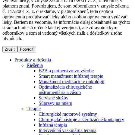
vydávať lieky, v zmysle zákona č. 147/2001 Z. z., o reklame, v
platnom znení. Potvrdzujem, že som odborníkom v zmysle zákona
č. 147/2001 Z. z. o reklame, v platnom znení, teda osobou
oprávnenou predpisovať lieky alebo osobou oprávnenou vydávať
Dialyzačné strediská
lieky. Beriem na vedomie, že informácie ďalej obsiahnuté na týchto
stránkach nie sú určené laickej verejnosti, ale zdravotníckym
B. Braun Avitum poskytuje kvalitnú dialyzačnú starostlivosť
odborníkov a som si vedomý všetkých rizík a dôsledkov z toho
vo všetkých svojich strediskách na Slovensku. Viac
plynúcich.
informácií nájdete na stránke jednotlivých stredísk.
Zrušiť
Potvrdiť
Produkty a riešenia
Riešenia
B2B a partnerstvo vo výrobe
Kontakt
Produktový katalóg​
Smart manažment infúznej terapie
Manažment medikácie v onkológii
Zostaňte v dialógu s B. Braun. Kontaktujte nás.
Objavte naše produkty. ​Navštívte produktový katalóg B.
Optimalizácia chirurgického
Braun​ s našim kompletným produktovým portfóliom.​
inštrumentária a zásob
Servisné služby
Súpravy na mieru
Terapie
Chirurgické motorové systémy
Chirurgické nástroje a sterilizačné kontajnery
Infúzna terapia
Intervenčná vaskulárna terapia