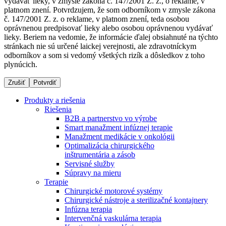
vydávať lieky, v zmysle zákona č. 147/2001 Z. z., o reklame, v
platnom znení. Potvrdzujem, že som odborníkom v zmysle zákona
č. 147/2001 Z. z. o reklame, v platnom znení, teda osobou
oprávnenou predpisovať lieky alebo osobou oprávnenou vydávať
Dialyzačné strediská
lieky. Beriem na vedomie, že informácie ďalej obsiahnuté na týchto
stránkach nie sú určené laickej verejnosti, ale zdravotníckym
B. Braun Avitum poskytuje kvalitnú dialyzačnú starostlivosť
odborníkov a som si vedomý všetkých rizík a dôsledkov z toho
vo všetkých svojich strediskách na Slovensku. Viac
plynúcich.
informácií nájdete na stránke jednotlivých stredísk.
Zrušiť
Potvrdiť
Produkty a riešenia
Riešenia
B2B a partnerstvo vo výrobe
Kontakt
Produktový katalóg​
Smart manažment infúznej terapie
Manažment medikácie v onkológii
Zostaňte v dialógu s B. Braun. Kontaktujte nás.
Objavte naše produkty. ​Navštívte produktový katalóg B.
Optimalizácia chirurgického
Braun​ s našim kompletným produktovým portfóliom.​
inštrumentária a zásob
Servisné služby
Súpravy na mieru
Terapie
Chirurgické motorové systémy
Chirurgické nástroje a sterilizačné kontajnery
Infúzna terapia
Intervenčná vaskulárna terapia