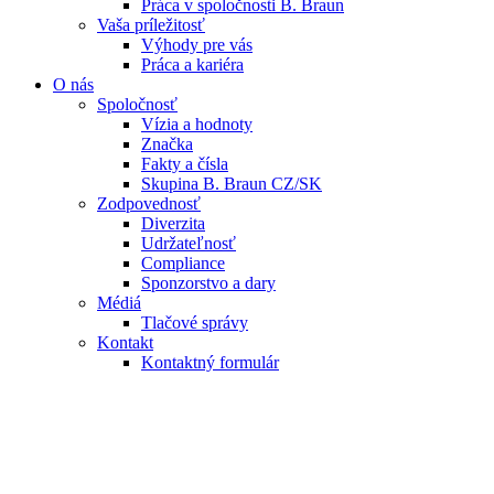
Práca v spoločnosti B. Braun
Vaša príležitosť
Výhody pre vás
Práca a kariéra
O nás
Spoločnosť
Vízia a hodnoty
Značka
Fakty a čísla
Skupina B. Braun CZ/SK
Zodpovednosť
Diverzita
Udržateľnosť
Compliance
Sponzorstvo a dary
Médiá
Tlačové správy
Kontakt
Kontaktný formulár