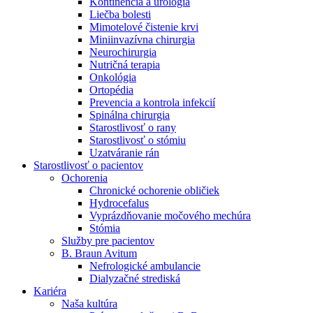
Kontinencia a urológia
Nefrologické ambulancie
Liečba bolesti
Mimotelové čistenie krvi
V nefrologických ambulanciách prevádzkujeme poradenstvo
Miniinvazívna chirurgia
a prípravu pacientov k jednotlivým metódam náhrady funkcie
Neurochirurgia
obličiek. Zvoľte si mesto, ktoré potrebujete a navštívte nás.
Nutričná terapia
Onkológia
Ortopédia
Prevencia a kontrola infekcií
Spinálna chirurgia
Starostlivosť o rany
Starostlivosť o stómiu
Uzatváranie rán
Starostlivosť o pacientov
Ochorenia
Chronické ochorenie obličiek
Hydrocefalus
Vyprázdňovanie močového mechúra
Stómia
Služby pre pacientov
B. Braun Avitum
Nefrologické ambulancie
Dialyzačné strediská
Kariéra
Naša kultúra