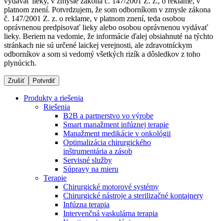
vydávať lieky, v zmysle zákona č. 147/2001 Z. z., o reklame, v
platnom znení. Potvrdzujem, že som odborníkom v zmysle zákona
č. 147/2001 Z. z. o reklame, v platnom znení, teda osobou
oprávnenou predpisovať lieky alebo osobou oprávnenou vydávať
Dialyzačné strediská
lieky. Beriem na vedomie, že informácie ďalej obsiahnuté na týchto
stránkach nie sú určené laickej verejnosti, ale zdravotníckym
B. Braun Avitum poskytuje kvalitnú dialyzačnú starostlivosť
odborníkov a som si vedomý všetkých rizík a dôsledkov z toho
vo všetkých svojich strediskách na Slovensku. Viac
plynúcich.
informácií nájdete na stránke jednotlivých stredísk.
Zrušiť
Potvrdiť
Produkty a riešenia
Riešenia
B2B a partnerstvo vo výrobe
Kontakt
Produktový katalóg​
Smart manažment infúznej terapie
Manažment medikácie v onkológii
Zostaňte v dialógu s B. Braun. Kontaktujte nás.
Objavte naše produkty. ​Navštívte produktový katalóg B.
Optimalizácia chirurgického
Braun​ s našim kompletným produktovým portfóliom.​
inštrumentária a zásob
Servisné služby
Súpravy na mieru
Terapie
Chirurgické motorové systémy
Chirurgické nástroje a sterilizačné kontajnery
Infúzna terapia
Intervenčná vaskulárna terapia