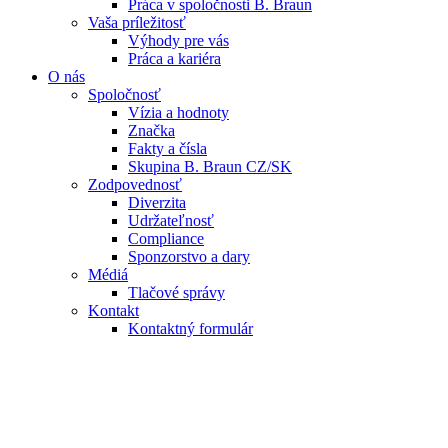
Práca v spoločnosti B. Braun
Vaša príležitosť
Výhody pre vás
Práca a kariéra
O nás
Spoločnosť
Vízia a hodnoty
Značka
Fakty a čísla
Skupina B. Braun CZ/SK
Zodpovednosť
Diverzita
Udržateľnosť
Compliance
Sponzorstvo a dary
Médiá
Tlačové správy
Kontakt
Kontaktný formulár