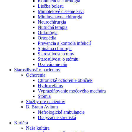
Kontinencia a urológia
Nefrologické ambulancie
Liečba bolesti
Mimotelové čistenie krvi
V nefrologických ambulanciách prevádzkujeme poradenstvo
Miniinvazívna chirurgia
a prípravu pacientov k jednotlivým metódam náhrady funkcie
Neurochirurgia
obličiek. Zvoľte si mesto, ktoré potrebujete a navštívte nás.
Nutričná terapia
Onkológia
Ortopédia
Prevencia a kontrola infekcií
Spinálna chirurgia
Starostlivosť o rany
Starostlivosť o stómiu
Uzatváranie rán
Starostlivosť o pacientov
Ochorenia
Chronické ochorenie obličiek
Hydrocefalus
Vyprázdňovanie močového mechúra
Stómia
Služby pre pacientov
B. Braun Avitum
Nefrologické ambulancie
Dialyzačné strediská
Kariéra
Naša kultúra