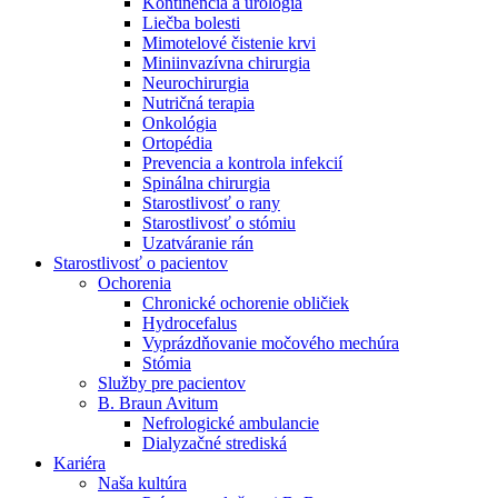
Kontinencia a urológia
Nefrologické ambulancie
Liečba bolesti
Mimotelové čistenie krvi
V nefrologických ambulanciách prevádzkujeme poradenstvo
Miniinvazívna chirurgia
a prípravu pacientov k jednotlivým metódam náhrady funkcie
Neurochirurgia
obličiek. Zvoľte si mesto, ktoré potrebujete a navštívte nás.
Nutričná terapia
Onkológia
Ortopédia
Prevencia a kontrola infekcií
Spinálna chirurgia
Starostlivosť o rany
Starostlivosť o stómiu
Uzatváranie rán
Starostlivosť o pacientov
Ochorenia
Chronické ochorenie obličiek
Hydrocefalus
Vyprázdňovanie močového mechúra
Stómia
Služby pre pacientov
B. Braun Avitum
Nefrologické ambulancie
Dialyzačné strediská
Kariéra
Naša kultúra