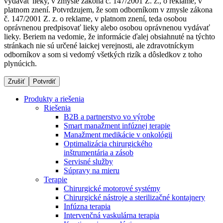
vydávať lieky, v zmysle zákona č. 147/2001 Z. z., o reklame, v
platnom znení. Potvrdzujem, že som odborníkom v zmysle zákona
č. 147/2001 Z. z. o reklame, v platnom znení, teda osobou
oprávnenou predpisovať lieky alebo osobou oprávnenou vydávať
Dialyzačné strediská
lieky. Beriem na vedomie, že informácie ďalej obsiahnuté na týchto
stránkach nie sú určené laickej verejnosti, ale zdravotníckym
B. Braun Avitum poskytuje kvalitnú dialyzačnú starostlivosť
odborníkov a som si vedomý všetkých rizík a dôsledkov z toho
vo všetkých svojich strediskách na Slovensku. Viac
plynúcich.
informácií nájdete na stránke jednotlivých stredísk.
Zrušiť
Potvrdiť
Produkty a riešenia
Riešenia
B2B a partnerstvo vo výrobe
Kontakt
Produktový katalóg​
Smart manažment infúznej terapie
Manažment medikácie v onkológii
Zostaňte v dialógu s B. Braun. Kontaktujte nás.
Objavte naše produkty. ​Navštívte produktový katalóg B.
Optimalizácia chirurgického
Braun​ s našim kompletným produktovým portfóliom.​
inštrumentária a zásob
Servisné služby
Súpravy na mieru
Terapie
Chirurgické motorové systémy
Chirurgické nástroje a sterilizačné kontajnery
Infúzna terapia
Intervenčná vaskulárna terapia