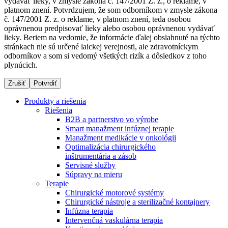
vydávať lieky, v zmysle zákona č. 147/2001 Z. z., o reklame, v
platnom znení. Potvrdzujem, že som odborníkom v zmysle zákona
č. 147/2001 Z. z. o reklame, v platnom znení, teda osobou
oprávnenou predpisovať lieky alebo osobou oprávnenou vydávať
Dialyzačné strediská
lieky. Beriem na vedomie, že informácie ďalej obsiahnuté na týchto
stránkach nie sú určené laickej verejnosti, ale zdravotníckym
B. Braun Avitum poskytuje kvalitnú dialyzačnú starostlivosť
odborníkov a som si vedomý všetkých rizík a dôsledkov z toho
vo všetkých svojich strediskách na Slovensku. Viac
plynúcich.
informácií nájdete na stránke jednotlivých stredísk.
Zrušiť
Potvrdiť
Produkty a riešenia
Riešenia
B2B a partnerstvo vo výrobe
Kontakt
Produktový katalóg​
Smart manažment infúznej terapie
Manažment medikácie v onkológii
Zostaňte v dialógu s B. Braun. Kontaktujte nás.
Objavte naše produkty. ​Navštívte produktový katalóg B.
Optimalizácia chirurgického
Braun​ s našim kompletným produktovým portfóliom.​
inštrumentária a zásob
Servisné služby
Súpravy na mieru
Terapie
Chirurgické motorové systémy
Chirurgické nástroje a sterilizačné kontajnery
Infúzna terapia
Intervenčná vaskulárna terapia