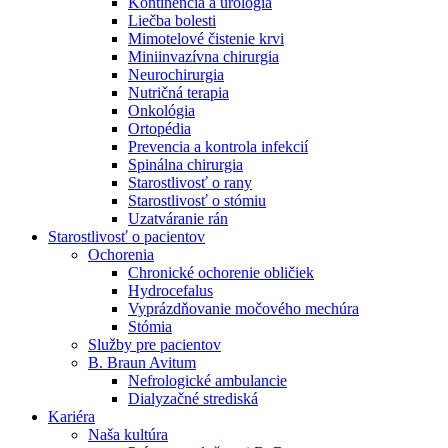
Kontinencia a urológia
Nefrologické ambulancie
Liečba bolesti
Mimotelové čistenie krvi
V nefrologických ambulanciách prevádzkujeme poradenstvo
Miniinvazívna chirurgia
a prípravu pacientov k jednotlivým metódam náhrady funkcie
Neurochirurgia
obličiek. Zvoľte si mesto, ktoré potrebujete a navštívte nás.
Nutričná terapia
Onkológia
Ortopédia
Prevencia a kontrola infekcií
Spinálna chirurgia
Starostlivosť o rany
Starostlivosť o stómiu
Uzatváranie rán
Starostlivosť o pacientov
Ochorenia
Chronické ochorenie obličiek
Hydrocefalus
Vyprázdňovanie močového mechúra
Stómia
Služby pre pacientov
B. Braun Avitum
Nefrologické ambulancie
Dialyzačné strediská
Kariéra
Naša kultúra