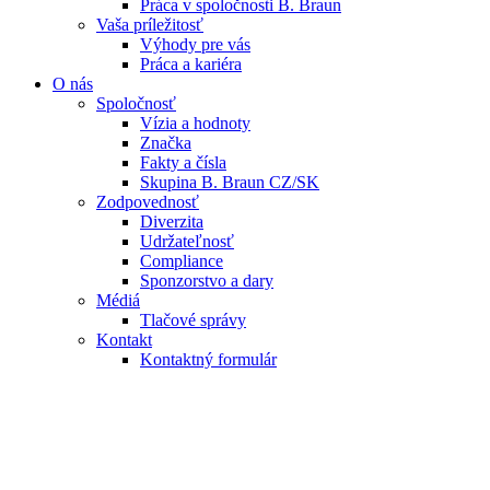
Práca v spoločnosti B. Braun
Vaša príležitosť
Výhody pre vás
Práca a kariéra
O nás
Spoločnosť
Vízia a hodnoty
Značka
Fakty a čísla
Skupina B. Braun CZ/SK
Zodpovednosť
Diverzita
Udržateľnosť
Compliance
Sponzorstvo a dary
Médiá
Tlačové správy
Kontakt
Kontaktný formulár