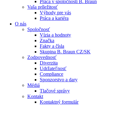
Práca v spoločnosti B. Braun
Vaša príležitosť
Výhody pre vás
Práca a kariéra
O nás
Spoločnosť
Vízia a hodnoty
Značka
Fakty a čísla
Skupina B. Braun CZ/SK
Zodpovednosť
Diverzita
Udržateľnosť
Compliance
Sponzorstvo a dary
Médiá
Tlačové správy
Kontakt
Kontaktný formulár