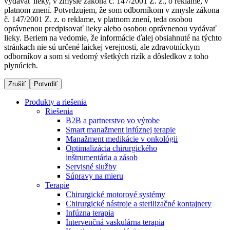
vydávať lieky, v zmysle zákona č. 147/2001 Z. z., o reklame, v
platnom znení. Potvrdzujem, že som odborníkom v zmysle zákona
č. 147/2001 Z. z. o reklame, v platnom znení, teda osobou
oprávnenou predpisovať lieky alebo osobou oprávnenou vydávať
Dialyzačné strediská
lieky. Beriem na vedomie, že informácie ďalej obsiahnuté na týchto
stránkach nie sú určené laickej verejnosti, ale zdravotníckym
B. Braun Avitum poskytuje kvalitnú dialyzačnú starostlivosť
odborníkov a som si vedomý všetkých rizík a dôsledkov z toho
vo všetkých svojich strediskách na Slovensku. Viac
plynúcich.
informácií nájdete na stránke jednotlivých stredísk.
Zrušiť
Potvrdiť
Produkty a riešenia
Riešenia
B2B a partnerstvo vo výrobe
Kontakt
Produktový katalóg​
Smart manažment infúznej terapie
Manažment medikácie v onkológii
Zostaňte v dialógu s B. Braun. Kontaktujte nás.
Objavte naše produkty. ​Navštívte produktový katalóg B.
Optimalizácia chirurgického
Braun​ s našim kompletným produktovým portfóliom.​
inštrumentária a zásob
Servisné služby
Súpravy na mieru
Terapie
Chirurgické motorové systémy
Chirurgické nástroje a sterilizačné kontajnery
Infúzna terapia
Intervenčná vaskulárna terapia