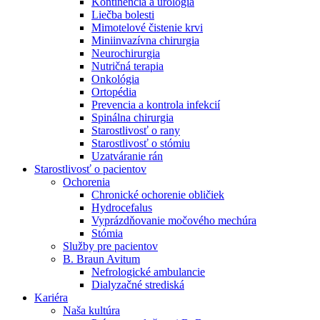
Kontinencia a urológia
Nefrologické ambulancie
Liečba bolesti
Mimotelové čistenie krvi
V nefrologických ambulanciách prevádzkujeme poradenstvo
Miniinvazívna chirurgia
a prípravu pacientov k jednotlivým metódam náhrady funkcie
Neurochirurgia
obličiek. Zvoľte si mesto, ktoré potrebujete a navštívte nás.
Nutričná terapia
Onkológia
Ortopédia
Prevencia a kontrola infekcií
Spinálna chirurgia
Starostlivosť o rany
Starostlivosť o stómiu
Uzatváranie rán
Starostlivosť o pacientov
Ochorenia
Chronické ochorenie obličiek
Hydrocefalus
Vyprázdňovanie močového mechúra
Stómia
Služby pre pacientov
B. Braun Avitum
Nefrologické ambulancie
Dialyzačné strediská
Kariéra
Naša kultúra