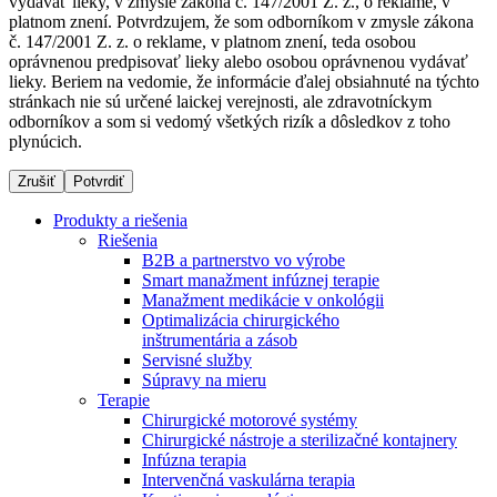
vydávať lieky, v zmysle zákona č. 147/2001 Z. z., o reklame, v
platnom znení. Potvrdzujem, že som odborníkom v zmysle zákona
č. 147/2001 Z. z. o reklame, v platnom znení, teda osobou
oprávnenou predpisovať lieky alebo osobou oprávnenou vydávať
Dialyzačné strediská
lieky. Beriem na vedomie, že informácie ďalej obsiahnuté na týchto
stránkach nie sú určené laickej verejnosti, ale zdravotníckym
B. Braun Avitum poskytuje kvalitnú dialyzačnú starostlivosť
odborníkov a som si vedomý všetkých rizík a dôsledkov z toho
vo všetkých svojich strediskách na Slovensku. Viac
plynúcich.
informácií nájdete na stránke jednotlivých stredísk.
Zrušiť
Potvrdiť
Produkty a riešenia
Riešenia
B2B a partnerstvo vo výrobe
Kontakt
Produktový katalóg​
Smart manažment infúznej terapie
Manažment medikácie v onkológii
Zostaňte v dialógu s B. Braun. Kontaktujte nás.
Objavte naše produkty. ​Navštívte produktový katalóg B.
Optimalizácia chirurgického
Braun​ s našim kompletným produktovým portfóliom.​
inštrumentária a zásob
Servisné služby
Súpravy na mieru
Terapie
Chirurgické motorové systémy
Chirurgické nástroje a sterilizačné kontajnery
Infúzna terapia
Intervenčná vaskulárna terapia