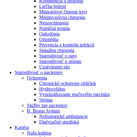
Kontinencia a urológia
Nefrologické ambulancie
Liečba bolesti
Mimotelové čistenie krvi
V nefrologických ambulanciách prevádzkujeme poradenstvo
Miniinvazívna chirurgia
a prípravu pacientov k jednotlivým metódam náhrady funkcie
Neurochirurgia
obličiek. Zvoľte si mesto, ktoré potrebujete a navštívte nás.
Nutričná terapia
Onkológia
Ortopédia
Prevencia a kontrola infekcií
Spinálna chirurgia
Starostlivosť o rany
Starostlivosť o stómiu
Uzatváranie rán
Starostlivosť o pacientov
Ochorenia
Chronické ochorenie obličiek
Hydrocefalus
Vyprázdňovanie močového mechúra
Stómia
Služby pre pacientov
B. Braun Avitum
Nefrologické ambulancie
Dialyzačné strediská
Kariéra
Naša kultúra