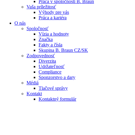
Práca v spoločnosti B. Braun
Vaša príležitosť
Výhody pre vás
Práca a kariéra
O nás
Spoločnosť
Vízia a hodnoty
Značka
Fakty a čísla
Skupina B. Braun CZ/SK
Zodpovednosť
Diverzita
Udržateľnosť
Compliance
Sponzorstvo a dary
Médiá
Tlačové správy
Kontakt
Kontaktný formulár