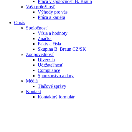
Práca v spoločnosti B. Braun
Vaša príležitosť
Výhody pre vás
Práca a kariéra
O nás
Spoločnosť
Vízia a hodnoty
Značka
Fakty a čísla
Skupina B. Braun CZ/SK
Zodpovednosť
Diverzita
Udržateľnosť
Compliance
Sponzorstvo a dary
Médiá
Tlačové správy
Kontakt
Kontaktný formulár