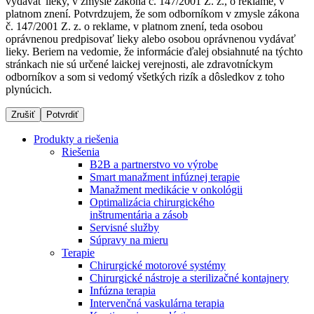
vydávať lieky, v zmysle zákona č. 147/2001 Z. z., o reklame, v
platnom znení. Potvrdzujem, že som odborníkom v zmysle zákona
č. 147/2001 Z. z. o reklame, v platnom znení, teda osobou
oprávnenou predpisovať lieky alebo osobou oprávnenou vydávať
Dialyzačné strediská
lieky. Beriem na vedomie, že informácie ďalej obsiahnuté na týchto
stránkach nie sú určené laickej verejnosti, ale zdravotníckym
B. Braun Avitum poskytuje kvalitnú dialyzačnú starostlivosť
odborníkov a som si vedomý všetkých rizík a dôsledkov z toho
vo všetkých svojich strediskách na Slovensku. Viac
plynúcich.
informácií nájdete na stránke jednotlivých stredísk.
Zrušiť
Potvrdiť
Produkty a riešenia
Riešenia
B2B a partnerstvo vo výrobe
Kontakt
Produktový katalóg​
Smart manažment infúznej terapie
Manažment medikácie v onkológii
Zostaňte v dialógu s B. Braun. Kontaktujte nás.
Objavte naše produkty. ​Navštívte produktový katalóg B.
Optimalizácia chirurgického
Braun​ s našim kompletným produktovým portfóliom.​
inštrumentária a zásob
Servisné služby
Súpravy na mieru
Terapie
Chirurgické motorové systémy
Chirurgické nástroje a sterilizačné kontajnery
Infúzna terapia
Intervenčná vaskulárna terapia