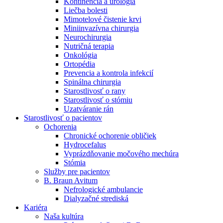
Kontinencia a urológia
Nefrologické ambulancie
Liečba bolesti
Mimotelové čistenie krvi
V nefrologických ambulanciách prevádzkujeme poradenstvo
Miniinvazívna chirurgia
a prípravu pacientov k jednotlivým metódam náhrady funkcie
Neurochirurgia
obličiek. Zvoľte si mesto, ktoré potrebujete a navštívte nás.
Nutričná terapia
Onkológia
Ortopédia
Prevencia a kontrola infekcií
Spinálna chirurgia
Starostlivosť o rany
Starostlivosť o stómiu
Uzatváranie rán
Starostlivosť o pacientov
Ochorenia
Chronické ochorenie obličiek
Hydrocefalus
Vyprázdňovanie močového mechúra
Stómia
Služby pre pacientov
B. Braun Avitum
Nefrologické ambulancie
Dialyzačné strediská
Kariéra
Naša kultúra