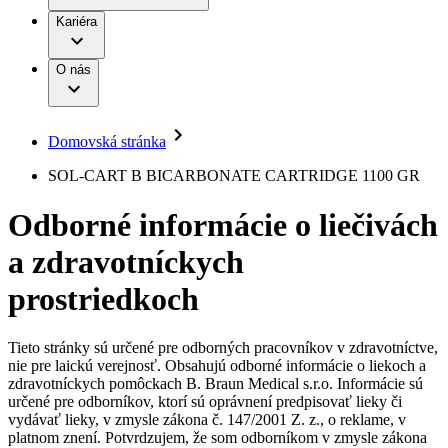
Práca a kariéra
Terapie
B. Braun Avitum
Kariéra
Naša kultúra
Zodpovednosť
Chirurgické motorové systémy
Nefrologické ambulancie
Diverzita
O nás
Chirurgické nástroje a sterilizačné kontajnery
Dialyzačné strediská
Vaša príležitosť
Udržateľnosť
Infúzna terapia
Ochorenia
Compliance
Intervenčná vaskulárna terapia
Sponzorstvo a dary
Kontinencia a urológia
Domovská stránka
Služby pre pacientov
Liečba bolesti
Médiá
Mimotelové čistenie krvi
SOL-CART B BICARBONATE CARTRIDGE 1100 GR
Miniinvazívna chirurgia
Tlačové správy
B. Braun Avitum
Neurochirurgia
Odborné informácie o liečivách
Nutričná terapia
Kontakt
Onkológia
a zdravotníckych
Ortopédia
Kontaktný formulár
Prevencia a kontrola infekcií
Spoločnosť
Spinálna chirurgia
prostriedkoch
Starostlivosť o rany
Zodpovednosť
Starostlivosť o stómiu
Uzatváranie rán
Tieto stránky sú určené pre odborných pracovníkov v zdravotníctve,
Nájdite si prácu u nás​
Riešenia
nie pre laickú verejnosť. Obsahujú odborné informácie o liekoch a
Médiá
zdravotníckych pomôckach B. Braun Medical s.r.o. Informácie sú
Objavte svoje kariérne príležitosti ​v B. Braun. Vyhľadajte náš
určené pre odborníkov, ktorí sú oprávnení predpisovať lieky či
Terapie
trh práce​ pre zaujímavé pozície na Slovensku.​
Kontakt
vydávať lieky, v zmysle zákona č. 147/2001 Z. z., o reklame, v
platnom znení. Potvrdzujem, že som odborníkom v zmysle zákona