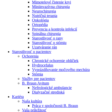
Mimotelové čistenie krvi
Nefrologické ambulancie
Miniinvazívna chirurgia
Neurochirurgia
V nefrologických ambulanciách prevádzkujeme poradenstvo
Nutričná terapia
a prípravu pacientov k jednotlivým metódam náhrady funkcie
Onkológia
obličiek. Zvoľte si mesto, ktoré potrebujete a navštívte nás.
Ortopédia
Prevencia a kontrola infekcií
Spinálna chirurgia
Starostlivosť o rany
Starostlivosť o stómiu
Uzatváranie rán
Starostlivosť o pacientov
Ochorenia
Chronické ochorenie obličiek
Hydrocefalus
Vyprázdňovanie močového mechúra
Stómia
Služby pre pacientov
B. Braun Avitum
Nefrologické ambulancie
Dialyzačné strediská
Kariéra
Naša kultúra
Práca v spoločnosti B. Braun
Vaša príležitosť