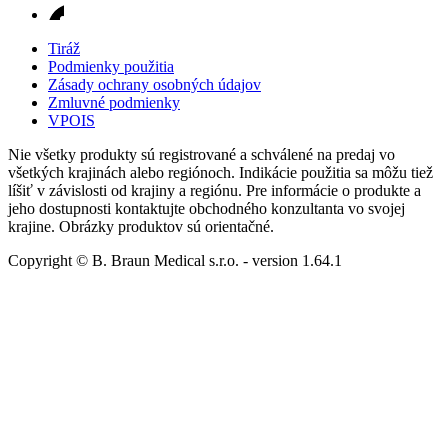
Tiráž
Podmienky použitia
Zásady ochrany osobných údajov
Zmluvné podmienky
VPOIS
Nie všetky produkty sú registrované a schválené na predaj vo
všetkých krajinách alebo regiónoch. Indikácie použitia sa môžu tiež
líšiť v závislosti od krajiny a regiónu. Pre informácie o produkte a
jeho dostupnosti kontaktujte obchodného konzultanta vo svojej
krajine. Obrázky produktov sú orientačné.
Copyright © B. Braun Medical s.r.o.
- version
1.64.1