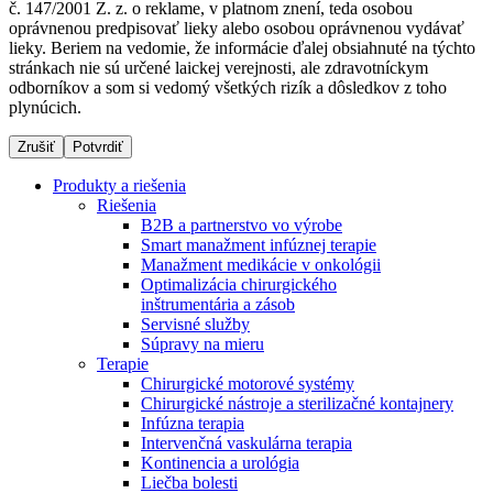
č. 147/2001 Z. z. o reklame, v platnom znení, teda osobou
oprávnenou predpisovať lieky alebo osobou oprávnenou vydávať
lieky. Beriem na vedomie, že informácie ďalej obsiahnuté na týchto
stránkach nie sú určené laickej verejnosti, ale zdravotníckym
Dialyzačné strediská
odborníkov a som si vedomý všetkých rizík a dôsledkov z toho
plynúcich.
B. Braun Avitum poskytuje kvalitnú dialyzačnú starostlivosť
vo všetkých svojich strediskách na Slovensku. Viac
Zrušiť
Potvrdiť
informácií nájdete na stránke jednotlivých stredísk.
Produkty a riešenia
Riešenia
B2B a partnerstvo vo výrobe
Smart manažment infúznej terapie
Manažment medikácie v onkológii
Kontakt
Produktový katalóg​
Optimalizácia chirurgického
inštrumentária a zásob
Zostaňte v dialógu s B. Braun. Kontaktujte nás.
Objavte naše produkty. ​Navštívte produktový katalóg B.
Servisné služby
Braun​ s našim kompletným produktovým portfóliom.​
Súpravy na mieru
Terapie
Chirurgické motorové systémy
Chirurgické nástroje a sterilizačné kontajnery
Infúzna terapia
Intervenčná vaskulárna terapia
Kontinencia a urológia
Liečba bolesti