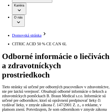
Práca a kariéra
Terapie
B. Braun Avitum
Kariéra
Naša kultúra
Zodpovednosť
Chirurgické motorové systémy
Nefrologické ambulancie
Diverzita
O nás
Chirurgické nástroje a sterilizačné kontajnery
Dialyzačné strediská
Vaša príležitosť
Udržateľnosť
Infúzna terapia
Ochorenia
Compliance
Intervenčná vaskulárna terapia
Sponzorstvo a dary
Kontinencia a urológia
Domovská stránka
Služby pre pacientov
Liečba bolesti
Médiá
Mimotelové čistenie krvi
CITRIC ACID 50 % CE CAN 6L
Miniinvazívna chirurgia
Tlačové správy
B. Braun Avitum
Neurochirurgia
Odborné informácie o liečivách
Nutričná terapia
Kontakt
Onkológia
a zdravotníckych
Ortopédia
Kontaktný formulár
Prevencia a kontrola infekcií
Spoločnosť
Spinálna chirurgia
prostriedkoch
Starostlivosť o rany
Zodpovednosť
Starostlivosť o stómiu
Uzatváranie rán
Tieto stránky sú určené pre odborných pracovníkov v zdravotníctve,
Nájdite si prácu u nás​
Riešenia
nie pre laickú verejnosť. Obsahujú odborné informácie o liekoch a
Médiá
zdravotníckych pomôckach B. Braun Medical s.r.o. Informácie sú
Objavte svoje kariérne príležitosti ​v B. Braun. Vyhľadajte náš
určené pre odborníkov, ktorí sú oprávnení predpisovať lieky či
Terapie
trh práce​ pre zaujímavé pozície na Slovensku.​
Kontakt
vydávať lieky, v zmysle zákona č. 147/2001 Z. z., o reklame, v
platnom znení. Potvrdzujem, že som odborníkom v zmysle zákona