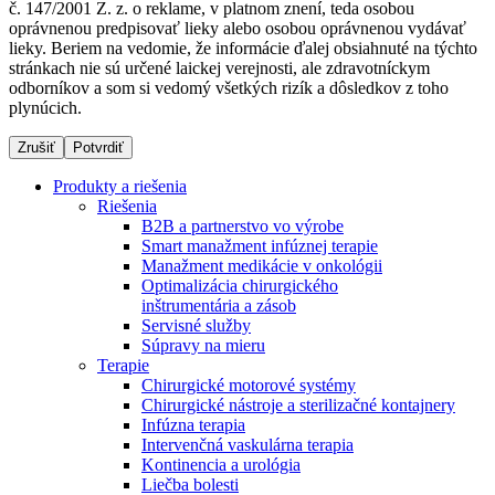
č. 147/2001 Z. z. o reklame, v platnom znení, teda osobou
oprávnenou predpisovať lieky alebo osobou oprávnenou vydávať
lieky. Beriem na vedomie, že informácie ďalej obsiahnuté na týchto
stránkach nie sú určené laickej verejnosti, ale zdravotníckym
Dialyzačné strediská
odborníkov a som si vedomý všetkých rizík a dôsledkov z toho
plynúcich.
B. Braun Avitum poskytuje kvalitnú dialyzačnú starostlivosť
vo všetkých svojich strediskách na Slovensku. Viac
Zrušiť
Potvrdiť
informácií nájdete na stránke jednotlivých stredísk.
Produkty a riešenia
Riešenia
B2B a partnerstvo vo výrobe
Smart manažment infúznej terapie
Manažment medikácie v onkológii
Kontakt
Produktový katalóg​
Optimalizácia chirurgického
inštrumentária a zásob
Zostaňte v dialógu s B. Braun. Kontaktujte nás.
Objavte naše produkty. ​Navštívte produktový katalóg B.
Servisné služby
Braun​ s našim kompletným produktovým portfóliom.​
Súpravy na mieru
Terapie
Chirurgické motorové systémy
Chirurgické nástroje a sterilizačné kontajnery
Infúzna terapia
Intervenčná vaskulárna terapia
Kontinencia a urológia
Liečba bolesti