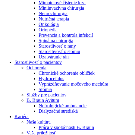
Mimotelové čistenie krvi
Nefrologické ambulancie
Miniinvazívna chirurgia
Neurochirurgia
V nefrologických ambulanciách prevádzkujeme poradenstvo
Nutričná terapia
a prípravu pacientov k jednotlivým metódam náhrady funkcie
Onkológia
obličiek. Zvoľte si mesto, ktoré potrebujete a navštívte nás.
Ortopédia
Prevencia a kontrola infekcií
Spinálna chirurgia
Starostlivosť o rany
Starostlivosť o stómiu
Uzatváranie rán
Starostlivosť o pacientov
Ochorenia
Chronické ochorenie obličiek
Hydrocefalus
Vyprázdňovanie močového mechúra
Stómia
Služby pre pacientov
B. Braun Avitum
Nefrologické ambulancie
Dialyzačné strediská
Kariéra
Naša kultúra
Práca v spoločnosti B. Braun
Vaša príležitosť