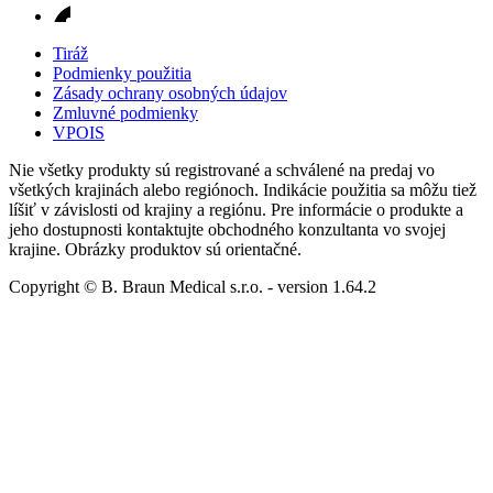
Tiráž
Podmienky použitia
Zásady ochrany osobných údajov
Zmluvné podmienky
VPOIS
Nie všetky produkty sú registrované a schválené na predaj vo
všetkých krajinách alebo regiónoch. Indikácie použitia sa môžu tiež
líšiť v závislosti od krajiny a regiónu. Pre informácie o produkte a
jeho dostupnosti kontaktujte obchodného konzultanta vo svojej
krajine. Obrázky produktov sú orientačné.
Copyright © B. Braun Medical s.r.o.
- version
1.64.2