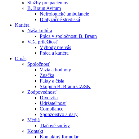
Služby pre pacientov
B. Braun Avitum
Nefrologické ambulancie
Dialyzačné strediská
Kariéra
Naša kultúra
Kontakt
Práca v spoločnosti B. Braun
Vaša príležitosť
Zostaňte v dialógu s B. Braun. Kontaktujte nás.
Dialyzačné strediská
Výhody pre vás
Práca a kariéra
B. Braun Avitum poskytuje kvalitnú dialyzačnú starostlivosť vo 
O nás
Spoločnosť
Produktový katalóg​
Vízia a hodnoty
Značka
Objavte naše produkty. ​Navštívte produktový katalóg B. Brau
Fakty a čísla
Skupina B. Braun CZ/SK
Zodpovednosť
Diverzita
Udržateľnosť
Compliance
Sponzorstvo a dary
Médiá
Tlačové správy
Kontakt
Kontaktný formulár