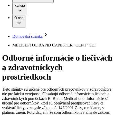
Práca a kariéra
Terapie
B. Braun Avitum
Kariéra
Naša kultúra
Zodpovednosť
Chirurgické motorové systémy
Nefrologické ambulancie
Diverzita
O nás
Chirurgické nástroje a sterilizačné kontajnery
Dialyzačné strediská
Vaša príležitosť
Udržateľnosť
Infúzna terapia
Ochorenia
Compliance
Intervenčná vaskulárna terapia
Sponzorstvo a dary
Kontinencia a urológia
Domovská stránka
Služby pre pacientov
Liečba bolesti
Médiá
Mimotelové čistenie krvi
MELISEPTOL RAPID CANISTER "CENT" 5LT
Miniinvazívna chirurgia
Tlačové správy
B. Braun Avitum
Neurochirurgia
Odborné informácie o liečivách
Nutričná terapia
Kontakt
Onkológia
a zdravotníckych
Ortopédia
Kontaktný formulár
Prevencia a kontrola infekcií
Spoločnosť
Spinálna chirurgia
prostriedkoch
Starostlivosť o rany
Zodpovednosť
Starostlivosť o stómiu
Uzatváranie rán
Tieto stránky sú určené pre odborných pracovníkov v zdravotníctve,
Nájdite si prácu u nás​
Riešenia
nie pre laickú verejnosť. Obsahujú odborné informácie o liekoch a
Médiá
zdravotníckych pomôckach B. Braun Medical s.r.o. Informácie sú
Objavte svoje kariérne príležitosti ​v B. Braun. Vyhľadajte náš
určené pre odborníkov, ktorí sú oprávnení predpisovať lieky či
Terapie
trh práce​ pre zaujímavé pozície na Slovensku.​
Kontakt
vydávať lieky, v zmysle zákona č. 147/2001 Z. z., o reklame, v
platnom znení. Potvrdzujem, že som odborníkom v zmysle zákona