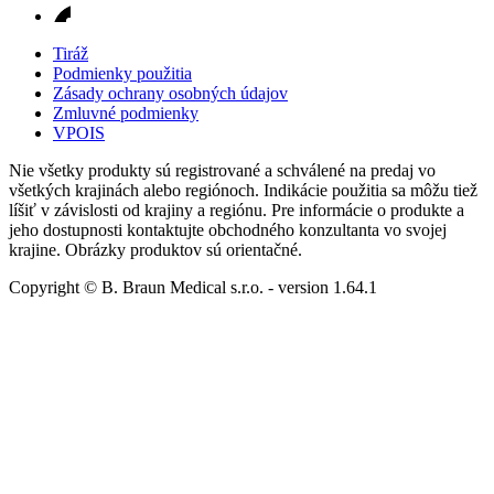
Tiráž
Podmienky použitia
Zásady ochrany osobných údajov
Zmluvné podmienky
VPOIS
Nie všetky produkty sú registrované a schválené na predaj vo
všetkých krajinách alebo regiónoch. Indikácie použitia sa môžu tiež
líšiť v závislosti od krajiny a regiónu. Pre informácie o produkte a
jeho dostupnosti kontaktujte obchodného konzultanta vo svojej
krajine. Obrázky produktov sú orientačné.
Copyright © B. Braun Medical s.r.o.
- version
1.64.1