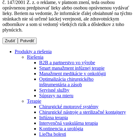
č. 147/2001 Z. z. o reklame, v platnom znení, teda osobou
oprávnenou predpisovať lieky alebo osobou oprávnenou vydávať
lieky. Beriem na vedomie, že informácie ďalej obsiahnuté na týchto
stránkach nie sú určené laickej verejnosti, ale zdravotníckym
Dialyzačné strediská
odborníkov a som si vedomý všetkých rizík a dôsledkov z toho
plynúcich.
B. Braun Avitum poskytuje kvalitnú dialyzačnú starostlivosť
vo všetkých svojich strediskách na Slovensku. Viac
Zrušiť
Potvrdiť
informácií nájdete na stránke jednotlivých stredísk.
Produkty a riešenia
Riešenia
B2B a partnerstvo vo výrobe
Smart manažment infúznej terapie
Manažment medikácie v onkológii
Kontakt
Produktový katalóg​
Optimalizácia chirurgického
inštrumentária a zásob
Zostaňte v dialógu s B. Braun. Kontaktujte nás.
Objavte naše produkty. ​Navštívte produktový katalóg B.
Servisné služby
Braun​ s našim kompletným produktovým portfóliom.​
Súpravy na mieru
Terapie
Chirurgické motorové systémy
Chirurgické nástroje a sterilizačné kontajnery
Infúzna terapia
Intervenčná vaskulárna terapia
Kontinencia a urológia
Liečba bolesti