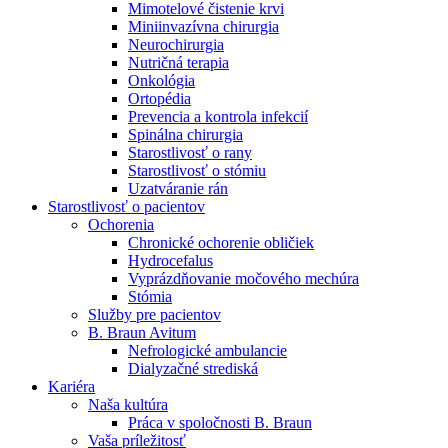
Mimotelové čistenie krvi
Nefrologické ambulancie
Miniinvazívna chirurgia
Neurochirurgia
V nefrologických ambulanciách prevádzkujeme poradenstvo
Nutričná terapia
a prípravu pacientov k jednotlivým metódam náhrady funkcie
Onkológia
obličiek. Zvoľte si mesto, ktoré potrebujete a navštívte nás.
Ortopédia
Prevencia a kontrola infekcií
Spinálna chirurgia
Starostlivosť o rany
Starostlivosť o stómiu
Uzatváranie rán
Starostlivosť o pacientov
Ochorenia
Chronické ochorenie obličiek
Hydrocefalus
Vyprázdňovanie močového mechúra
Stómia
Služby pre pacientov
B. Braun Avitum
Nefrologické ambulancie
Dialyzačné strediská
Kariéra
Naša kultúra
Práca v spoločnosti B. Braun
Vaša príležitosť