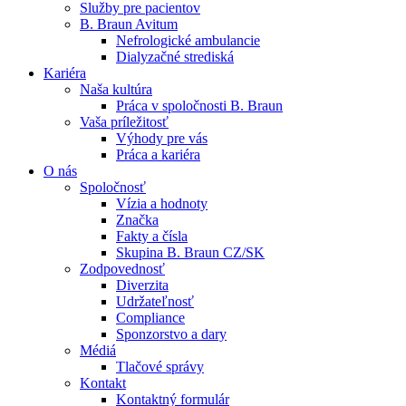
Služby pre pacientov
B. Braun Avitum
Nefrologické ambulancie
Dialyzačné strediská
Kariéra
Naša kultúra
Kontakt
Práca v spoločnosti B. Braun
Vaša príležitosť
Zostaňte v dialógu s B. Braun. Kontaktujte nás.
Dialyzačné strediská
Výhody pre vás
Práca a kariéra
B. Braun Avitum poskytuje kvalitnú dialyzačnú starostlivosť vo 
O nás
Spoločnosť
Produktový katalóg​
Vízia a hodnoty
Značka
Objavte naše produkty. ​Navštívte produktový katalóg B. Brau
Fakty a čísla
Skupina B. Braun CZ/SK
Zodpovednosť
Diverzita
Udržateľnosť
Compliance
Sponzorstvo a dary
Médiá
Tlačové správy
Kontakt
Kontaktný formulár