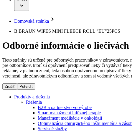
Infúzna terapia
Dialyzačné strediská
Vaša príležitosť
Udržateľnosť
Intervenčná vaskulárna terapia
Ochorenia
Compliance
Kontinencia a urológia
Sponzorstvo a dary
Liečba bolesti
Domovská stránka
Služby pre pacientov
Mimotelové čistenie krvi
Médiá
Miniinvazívna chirurgia
B.BRAUN WIPES MINI FLEECE ROLL "EU"25PCS
Neurochirurgia
Tlačové správy
B. Braun Avitum
Nutričná terapia
Odborné informácie o liečivách
Onkológia
Kontakt
Ortopédia
Prevencia a kontrola infekcií
Kontaktný formulár
Spinálna chirurgia
Tieto stránky sú určené pre odborných pracovníkov v zdravotníctve, 
Spoločnosť
Starostlivosť o rany
pre odborníkov, ktorí sú oprávnení predpisovať lieky či vydávať lie
Starostlivosť o stómiu
reklame, v platnom znení, teda osobou oprávnenou predpisovať lieky 
Zodpovednosť
Uzatváranie rán
verejnosti, ale zdravotníckym odborníkov a som si vedomý všetkých r
Riešenia
Zrušiť
Potvrdiť
Médiá
Terapie
Produkty a riešenia
Riešenia
Kontakt
B2B a partnerstvo vo výrobe
Smart manažment infúznej terapie
Manažment medikácie v onkológii
Optimalizácia chirurgického inštrumentária a záso
Servisné služby