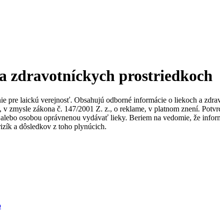
 a zdravotníckych prostriedkoch
nie pre laickú verejnosť. Obsahujú odborné informácie o liekoch a zdr
ky, v zmysle zákona č. 147/2001 Z. z., o reklame, v platnom znení. Po
alebo osobou oprávnenou vydávať lieky. Beriem na vedomie, že informác
izík a dôsledkov z toho plynúcich.
b