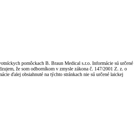
avotníckych pomôckach B. Braun Medical s.r.o. Informácie sú určené
tvrdzujem, že som odborníkom v zmysle zákona č. 147/2001 Z. z. o
ie ďalej obsiahnuté na týchto stránkach nie sú určené laickej