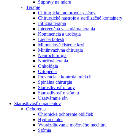
Súpravy na mieru
Terapie
Chirurgické motorové systémy
Chirurgické nástroje a sterilizačné kontajnery
Infúzna terapia
Intervenčná vaskulárna terapia
Kontinencia a urológia
Liečba bolesti
Mimotelové čistenie krvi
Miniinvazívna chirurgia
Neurochirurgia
Nutričná terapia
Onkológia
Ortopédia
Prevencia a kontrola infekcií
Spinálna chirurgia
Starostlivosť o rany
Starostlivosť o stómiu
Uzatváranie rán
Nájdite si prácu u nás​
Starostlivosť o pacientov
Ochorenia
Objavte svoje kariérne príležitosti ​v B. Braun. Vyhľadajte náš t
Chronické ochorenie obličiek
Hydrocefalus
Vyprázdňovanie močového mechúra
Stómia