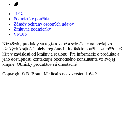
Tiráž
Podmienky použitia
Zásady ochrany osobných údajov
Zmluvné podmienky
VPOIS
Nie všetky produkty sú registrované a schválené na predaj vo
všetkých krajinách alebo regiónoch. Indikácie použitia sa môžu tiež
líšiť v závislosti od krajiny a regiónu. Pre informácie o produkte a
jeho dostupnosti kontaktujte obchodného konzultanta vo svojej
krajine. Obrázky produktov sú orientačné.
Copyright © B. Braun Medical s.r.o.
- version
1.64.2