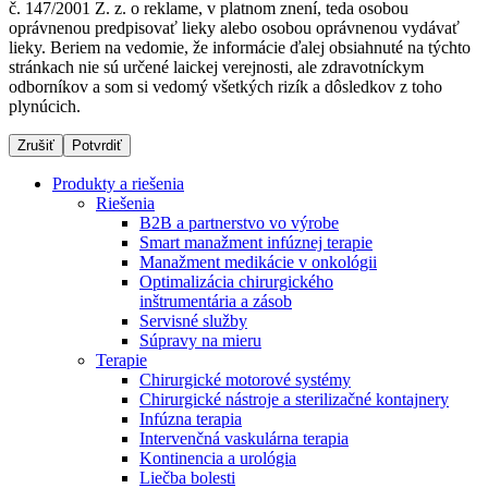
č. 147/2001 Z. z. o reklame, v platnom znení, teda osobou
oprávnenou predpisovať lieky alebo osobou oprávnenou vydávať
lieky. Beriem na vedomie, že informácie ďalej obsiahnuté na týchto
stránkach nie sú určené laickej verejnosti, ale zdravotníckym
Dialyzačné strediská
odborníkov a som si vedomý všetkých rizík a dôsledkov z toho
plynúcich.
B. Braun Avitum poskytuje kvalitnú dialyzačnú starostlivosť
vo všetkých svojich strediskách na Slovensku. Viac
Zrušiť
Potvrdiť
informácií nájdete na stránke jednotlivých stredísk.
Produkty a riešenia
Riešenia
B2B a partnerstvo vo výrobe
Smart manažment infúznej terapie
Manažment medikácie v onkológii
Kontakt
Produktový katalóg​
Optimalizácia chirurgického
inštrumentária a zásob
Zostaňte v dialógu s B. Braun. Kontaktujte nás.
Objavte naše produkty. ​Navštívte produktový katalóg B.
Servisné služby
Braun​ s našim kompletným produktovým portfóliom.​
Súpravy na mieru
Terapie
Chirurgické motorové systémy
Chirurgické nástroje a sterilizačné kontajnery
Infúzna terapia
Intervenčná vaskulárna terapia
Kontinencia a urológia
Liečba bolesti