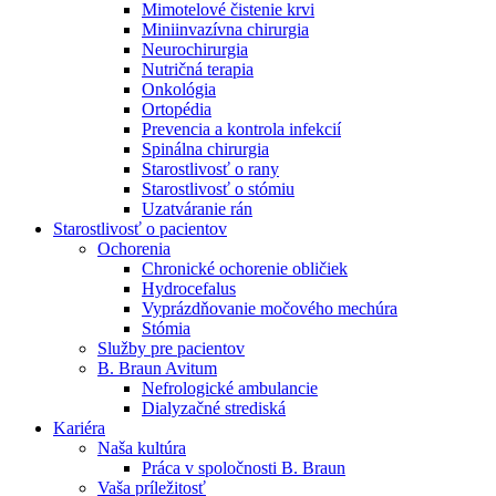
Mimotelové čistenie krvi
Nefrologické ambulancie
Miniinvazívna chirurgia
Neurochirurgia
V nefrologických ambulanciách prevádzkujeme poradenstvo
Nutričná terapia
a prípravu pacientov k jednotlivým metódam náhrady funkcie
Onkológia
obličiek. Zvoľte si mesto, ktoré potrebujete a navštívte nás.
Ortopédia
Prevencia a kontrola infekcií
Spinálna chirurgia
Starostlivosť o rany
Starostlivosť o stómiu
Uzatváranie rán
Starostlivosť o pacientov
Ochorenia
Chronické ochorenie obličiek
Hydrocefalus
Vyprázdňovanie močového mechúra
Stómia
Služby pre pacientov
B. Braun Avitum
Nefrologické ambulancie
Dialyzačné strediská
Kariéra
Naša kultúra
Práca v spoločnosti B. Braun
Vaša príležitosť