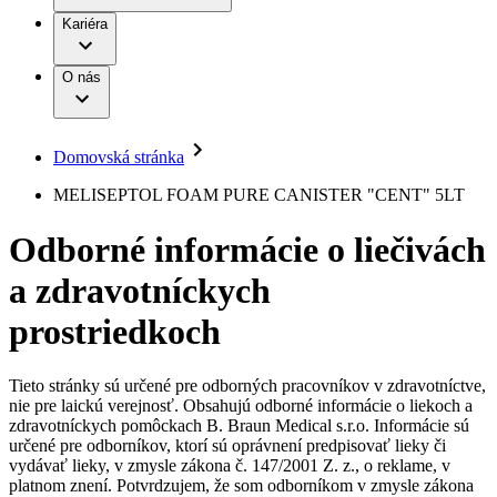
Práca a kariéra
Terapie
B. Braun Avitum
Kariéra
Naša kultúra
Zodpovednosť
Chirurgické motorové systémy
Nefrologické ambulancie
Diverzita
O nás
Chirurgické nástroje a sterilizačné kontajnery
Dialyzačné strediská
Vaša príležitosť
Udržateľnosť
Infúzna terapia
Ochorenia
Compliance
Intervenčná vaskulárna terapia
Sponzorstvo a dary
Kontinencia a urológia
Domovská stránka
Služby pre pacientov
Liečba bolesti
Médiá
Mimotelové čistenie krvi
MELISEPTOL FOAM PURE CANISTER "CENT" 5LT
Miniinvazívna chirurgia
Tlačové správy
B. Braun Avitum
Neurochirurgia
Odborné informácie o liečivách
Nutričná terapia
Kontakt
Onkológia
a zdravotníckych
Ortopédia
Kontaktný formulár
Prevencia a kontrola infekcií
Spoločnosť
Spinálna chirurgia
prostriedkoch
Starostlivosť o rany
Zodpovednosť
Starostlivosť o stómiu
Uzatváranie rán
Tieto stránky sú určené pre odborných pracovníkov v zdravotníctve,
Nájdite si prácu u nás​
Riešenia
nie pre laickú verejnosť. Obsahujú odborné informácie o liekoch a
Médiá
zdravotníckych pomôckach B. Braun Medical s.r.o. Informácie sú
Objavte svoje kariérne príležitosti ​v B. Braun. Vyhľadajte náš
určené pre odborníkov, ktorí sú oprávnení predpisovať lieky či
Terapie
trh práce​ pre zaujímavé pozície na Slovensku.​
Kontakt
vydávať lieky, v zmysle zákona č. 147/2001 Z. z., o reklame, v
platnom znení. Potvrdzujem, že som odborníkom v zmysle zákona