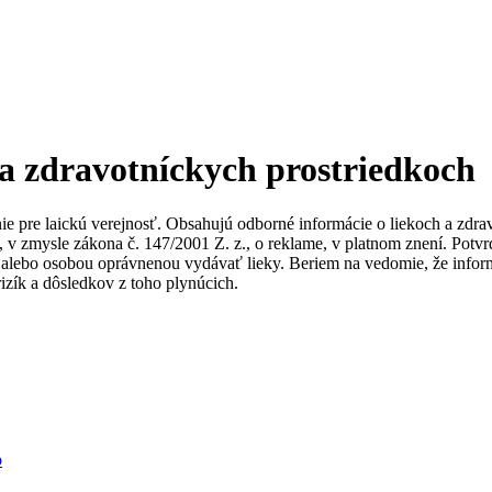
 a zdravotníckych prostriedkoch
nie pre laickú verejnosť. Obsahujú odborné informácie o liekoch a zdr
ky, v zmysle zákona č. 147/2001 Z. z., o reklame, v platnom znení. Po
alebo osobou oprávnenou vydávať lieky. Beriem na vedomie, že informác
izík a dôsledkov z toho plynúcich.
b