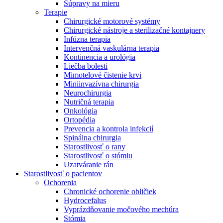
Súpravy na mieru
Terapie
Chirurgické motorové systémy
Chirurgické nástroje a sterilizačné kontajnery
Infúzna terapia
Intervenčná vaskulárna terapia
Kontinencia a urológia
Liečba bolesti
Mimotelové čistenie krvi
Miniinvazívna chirurgia
Neurochirurgia
Nutričná terapia
Onkológia
Ortopédia
Prevencia a kontrola infekcií
Spinálna chirurgia
Starostlivosť o rany
Starostlivosť o stómiu
Uzatváranie rán
Nájdite si prácu u nás​
Starostlivosť o pacientov
Ochorenia
Objavte svoje kariérne príležitosti ​v B. Braun. Vyhľadajte náš t
Chronické ochorenie obličiek
Hydrocefalus
Vyprázdňovanie močového mechúra
Stómia