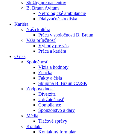
Služby pre pacientov
B. Braun Avitum
Nefrologické ambulancie
Dialyzačné strediská
Kariéra
Naša kultúra
Kontakt
Práca v spoločnosti B. Braun
Vaša príležitosť
Zostaňte v dialógu s B. Braun. Kontaktujte nás.
Dialyzačné strediská
Výhody pre vás
Práca a kariéra
B. Braun Avitum poskytuje kvalitnú dialyzačnú starostlivosť vo 
O nás
Spoločnosť
Produktový katalóg​
Vízia a hodnoty
Značka
Objavte naše produkty. ​Navštívte produktový katalóg B. Brau
Fakty a čísla
Skupina B. Braun CZ/SK
Zodpovednosť
Diverzita
Udržateľnosť
Compliance
Sponzorstvo a dary
Médiá
Tlačové správy
Kontakt
Kontaktný formulár