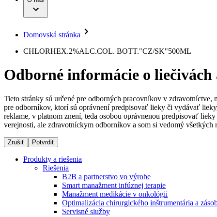
Infúzna terapia
Dialyzačné strediská
Vaša príležitosť
Udržateľnosť
Intervenčná vaskulárna terapia
Ochorenia
Compliance
Kontinencia a urológia
Sponzorstvo a dary
Liečba bolesti
Domovská stránka
Služby pre pacientov
Mimotelové čistenie krvi
Médiá
Miniinvazívna chirurgia
CHLORHEX.2%ALC.COL. BOTT."CZ/SK"500ML
Neurochirurgia
Tlačové správy
B. Braun Avitum
Nutričná terapia
Odborné informácie o liečivách
Onkológia
Kontakt
Ortopédia
Prevencia a kontrola infekcií
Kontaktný formulár
Spinálna chirurgia
Tieto stránky sú určené pre odborných pracovníkov v zdravotníctve, 
Spoločnosť
Starostlivosť o rany
pre odborníkov, ktorí sú oprávnení predpisovať lieky či vydávať lie
Starostlivosť o stómiu
reklame, v platnom znení, teda osobou oprávnenou predpisovať lieky 
Zodpovednosť
Uzatváranie rán
verejnosti, ale zdravotníckym odborníkov a som si vedomý všetkých r
Riešenia
Zrušiť
Potvrdiť
Médiá
Terapie
Produkty a riešenia
Riešenia
Kontakt
B2B a partnerstvo vo výrobe
Smart manažment infúznej terapie
Manažment medikácie v onkológii
Optimalizácia chirurgického inštrumentária a záso
Servisné služby