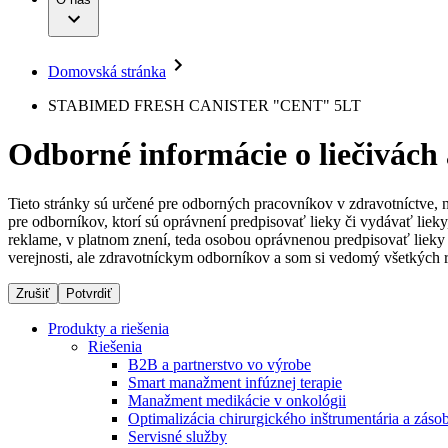
Infúzna terapia
Dialyzačné strediská
Vaša príležitosť
Udržateľnosť
Intervenčná vaskulárna terapia
Ochorenia
Compliance
Kontinencia a urológia
Sponzorstvo a dary
Liečba bolesti
Domovská stránka
Služby pre pacientov
Mimotelové čistenie krvi
Médiá
Miniinvazívna chirurgia
STABIMED FRESH CANISTER "CENT" 5LT
Neurochirurgia
Tlačové správy
B. Braun Avitum
Nutričná terapia
Odborné informácie o liečivách
Onkológia
Kontakt
Ortopédia
Prevencia a kontrola infekcií
Kontaktný formulár
Spinálna chirurgia
Tieto stránky sú určené pre odborných pracovníkov v zdravotníctve, 
Spoločnosť
Starostlivosť o rany
pre odborníkov, ktorí sú oprávnení predpisovať lieky či vydávať lie
Starostlivosť o stómiu
reklame, v platnom znení, teda osobou oprávnenou predpisovať lieky 
Zodpovednosť
Uzatváranie rán
verejnosti, ale zdravotníckym odborníkov a som si vedomý všetkých r
Riešenia
Zrušiť
Potvrdiť
Médiá
Terapie
Produkty a riešenia
Riešenia
Kontakt
B2B a partnerstvo vo výrobe
Smart manažment infúznej terapie
Manažment medikácie v onkológii
Optimalizácia chirurgického inštrumentária a záso
Servisné služby