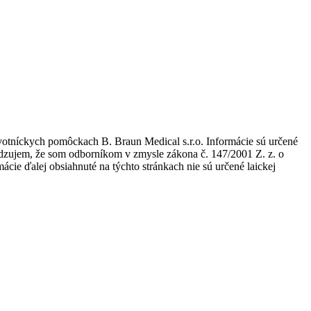
avotníckych pomôckach B. Braun Medical s.r.o. Informácie sú určené
tvrdzujem, že som odborníkom v zmysle zákona č. 147/2001 Z. z. o
ie ďalej obsiahnuté na týchto stránkach nie sú určené laickej