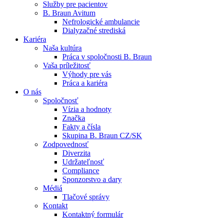
Služby pre pacientov
B. Braun Avitum
Nefrologické ambulancie
Dialyzačné strediská
Kariéra
Naša kultúra
Kontakt
Práca v spoločnosti B. Braun
Vaša príležitosť
Zostaňte v dialógu s B. Braun. Kontaktujte nás.
Dialyzačné strediská
Výhody pre vás
Práca a kariéra
B. Braun Avitum poskytuje kvalitnú dialyzačnú starostlivosť vo 
O nás
Spoločnosť
Produktový katalóg​
Vízia a hodnoty
Značka
Objavte naše produkty. ​Navštívte produktový katalóg B. Brau
Fakty a čísla
Skupina B. Braun CZ/SK
Zodpovednosť
Diverzita
Udržateľnosť
Compliance
Sponzorstvo a dary
Médiá
Tlačové správy
Kontakt
Kontaktný formulár