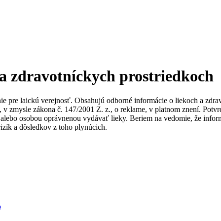
 a zdravotníckych prostriedkoch
nie pre laickú verejnosť. Obsahujú odborné informácie o liekoch a zdr
ky, v zmysle zákona č. 147/2001 Z. z., o reklame, v platnom znení. Po
alebo osobou oprávnenou vydávať lieky. Beriem na vedomie, že informác
izík a dôsledkov z toho plynúcich.
b