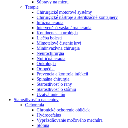
Súpravy na mieru
Terapie
Chirurgické motorové systémy
Chirurgické nástroje a sterilizačné kontajnery
Infúzna terapia
Intervenčná vaskulárna terapia
Kontinencia a urológia
Liečba bolesti
Mimotelové čistenie krvi
Miniinvazívna chirurgia
Neurochirurgia
Nutričná terapia
Onkológia
Ortopédia
Prevencia a kontrola infekcií
Spinálna chirurgia
Starostlivosť o rany
Starostlivosť o stómiu
Uzatváranie rán
Nájdite si prácu u nás​
Starostlivosť o pacientov
Ochorenia
Objavte svoje kariérne príležitosti ​v B. Braun. Vyhľadajte náš t
Chronické ochorenie obličiek
Hydrocefalus
Vyprázdňovanie močového mechúra
Stómia