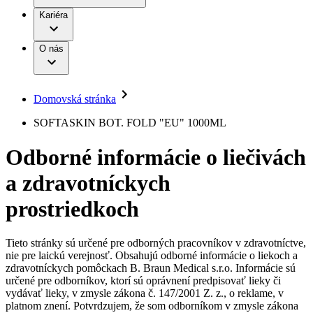
Práca a kariéra
Terapie
B. Braun Avitum
Kariéra
Naša kultúra
Zodpovednosť
Chirurgické motorové systémy
Nefrologické ambulancie
Diverzita
O nás
Chirurgické nástroje a sterilizačné kontajnery
Dialyzačné strediská
Vaša príležitosť
Udržateľnosť
Infúzna terapia
Ochorenia
Compliance
Intervenčná vaskulárna terapia
Sponzorstvo a dary
Kontinencia a urológia
Domovská stránka
Služby pre pacientov
Liečba bolesti
Médiá
Mimotelové čistenie krvi
SOFTASKIN BOT. FOLD "EU" 1000ML
Miniinvazívna chirurgia
Tlačové správy
B. Braun Avitum
Neurochirurgia
Odborné informácie o liečivách
Nutričná terapia
Kontakt
Onkológia
a zdravotníckych
Ortopédia
Kontaktný formulár
Prevencia a kontrola infekcií
Spoločnosť
Spinálna chirurgia
prostriedkoch
Starostlivosť o rany
Zodpovednosť
Starostlivosť o stómiu
Uzatváranie rán
Tieto stránky sú určené pre odborných pracovníkov v zdravotníctve,
Nájdite si prácu u nás​
Riešenia
nie pre laickú verejnosť. Obsahujú odborné informácie o liekoch a
Médiá
zdravotníckych pomôckach B. Braun Medical s.r.o. Informácie sú
Objavte svoje kariérne príležitosti ​v B. Braun. Vyhľadajte náš
určené pre odborníkov, ktorí sú oprávnení predpisovať lieky či
Terapie
trh práce​ pre zaujímavé pozície na Slovensku.​
Kontakt
vydávať lieky, v zmysle zákona č. 147/2001 Z. z., o reklame, v
platnom znení. Potvrdzujem, že som odborníkom v zmysle zákona