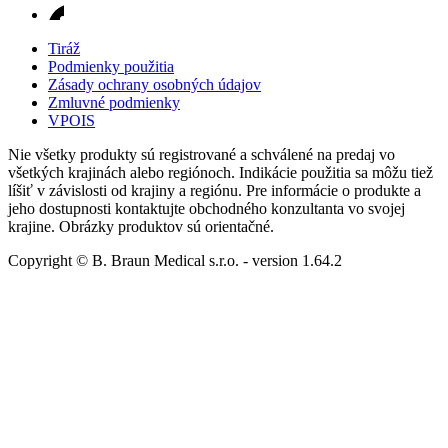
Tiráž
Podmienky použitia
Zásady ochrany osobných údajov
Zmluvné podmienky
VPOIS
Nie všetky produkty sú registrované a schválené na predaj vo
všetkých krajinách alebo regiónoch. Indikácie použitia sa môžu tiež
líšiť v závislosti od krajiny a regiónu. Pre informácie o produkte a
jeho dostupnosti kontaktujte obchodného konzultanta vo svojej
krajine. Obrázky produktov sú orientačné.
Copyright © B. Braun Medical s.r.o.
- version
1.64.2