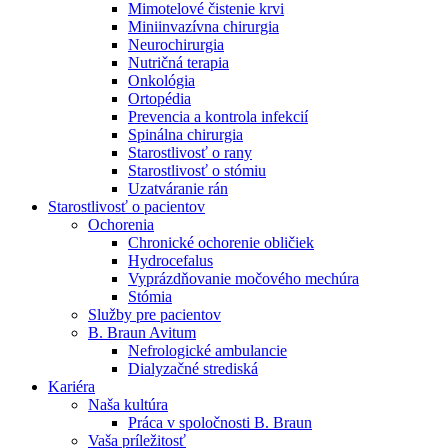
Mimotelové čistenie krvi
Nefrologické ambulancie
Miniinvazívna chirurgia
Neurochirurgia
V nefrologických ambulanciách prevádzkujeme poradenstvo
Nutričná terapia
a prípravu pacientov k jednotlivým metódam náhrady funkcie
Onkológia
obličiek. Zvoľte si mesto, ktoré potrebujete a navštívte nás.
Ortopédia
Prevencia a kontrola infekcií
Spinálna chirurgia
Starostlivosť o rany
Starostlivosť o stómiu
Uzatváranie rán
Starostlivosť o pacientov
Ochorenia
Chronické ochorenie obličiek
Hydrocefalus
Vyprázdňovanie močového mechúra
Stómia
Služby pre pacientov
B. Braun Avitum
Nefrologické ambulancie
Dialyzačné strediská
Kariéra
Naša kultúra
Práca v spoločnosti B. Braun
Vaša príležitosť