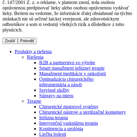
č. 147/2001 Z. z. o reklame, v platnom znení, teda osobou
oprávnenou predpisovať lieky alebo osobou oprávnenou vydávať
lieky. Beriem na vedomie, že informácie ďalej obsiahnuté na týchto
stránkach nie sú určené laickej verejnosti, ale zdravotníckym
Dialyzačné strediská
odborníkov a som si vedomý všetkých rizík a dôsledkov z toho
plynúcich.
B. Braun Avitum poskytuje kvalitnú dialyzačnú starostlivosť
vo všetkých svojich strediskách na Slovensku. Viac
Zrušiť
Potvrdiť
informácií nájdete na stránke jednotlivých stredísk.
Produkty a riešenia
Riešenia
B2B a partnerstvo vo výrobe
Smart manažment infúznej terapie
Manažment medikácie v onkológii
Kontakt
Produktový katalóg​
Optimalizácia chirurgického
inštrumentária a zásob
Zostaňte v dialógu s B. Braun. Kontaktujte nás.
Objavte naše produkty. ​Navštívte produktový katalóg B.
Servisné služby
Braun​ s našim kompletným produktovým portfóliom.​
Súpravy na mieru
Terapie
Chirurgické motorové systémy
Chirurgické nástroje a sterilizačné kontajnery
Infúzna terapia
Intervenčná vaskulárna terapia
Kontinencia a urológia
Liečba bolesti