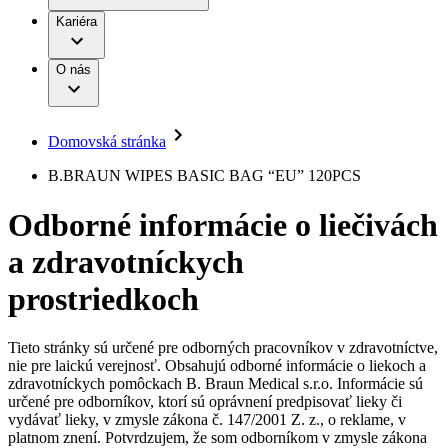
Práca a kariéra
Terapie
B. Braun Avitum
Kariéra
Naša kultúra
Zodpovednosť
Chirurgické motorové systémy
Nefrologické ambulancie
Diverzita
O nás
Chirurgické nástroje a sterilizačné kontajnery
Dialyzačné strediská
Vaša príležitosť
Udržateľnosť
Infúzna terapia
Ochorenia
Compliance
Intervenčná vaskulárna terapia
Sponzorstvo a dary
Kontinencia a urológia
Domovská stránka
Služby pre pacientov
Liečba bolesti
Médiá
Mimotelové čistenie krvi
B.BRAUN WIPES BASIC BAG “EU” 120PCS
Miniinvazívna chirurgia
Tlačové správy
B. Braun Avitum
Neurochirurgia
Odborné informácie o liečivách
Nutričná terapia
Kontakt
Onkológia
a zdravotníckych
Ortopédia
Kontaktný formulár
Prevencia a kontrola infekcií
Spoločnosť
Spinálna chirurgia
prostriedkoch
Starostlivosť o rany
Zodpovednosť
Starostlivosť o stómiu
Uzatváranie rán
Tieto stránky sú určené pre odborných pracovníkov v zdravotníctve,
Nájdite si prácu u nás​
Riešenia
nie pre laickú verejnosť. Obsahujú odborné informácie o liekoch a
Médiá
zdravotníckych pomôckach B. Braun Medical s.r.o. Informácie sú
Objavte svoje kariérne príležitosti ​v B. Braun. Vyhľadajte náš
určené pre odborníkov, ktorí sú oprávnení predpisovať lieky či
Terapie
trh práce​ pre zaujímavé pozície na Slovensku.​
Kontakt
vydávať lieky, v zmysle zákona č. 147/2001 Z. z., o reklame, v
platnom znení. Potvrdzujem, že som odborníkom v zmysle zákona