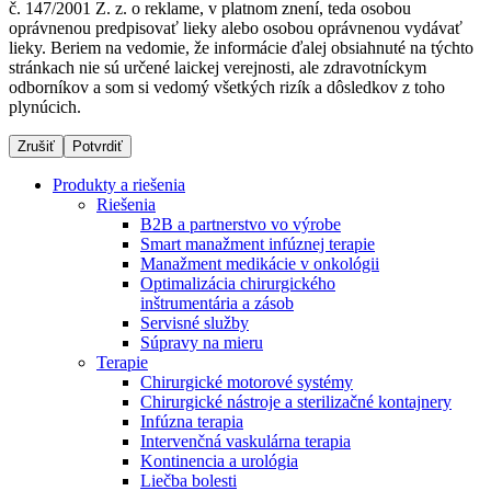
č. 147/2001 Z. z. o reklame, v platnom znení, teda osobou
oprávnenou predpisovať lieky alebo osobou oprávnenou vydávať
lieky. Beriem na vedomie, že informácie ďalej obsiahnuté na týchto
stránkach nie sú určené laickej verejnosti, ale zdravotníckym
Dialyzačné strediská
odborníkov a som si vedomý všetkých rizík a dôsledkov z toho
plynúcich.
B. Braun Avitum poskytuje kvalitnú dialyzačnú starostlivosť
vo všetkých svojich strediskách na Slovensku. Viac
Zrušiť
Potvrdiť
informácií nájdete na stránke jednotlivých stredísk.
Produkty a riešenia
Riešenia
B2B a partnerstvo vo výrobe
Smart manažment infúznej terapie
Manažment medikácie v onkológii
Kontakt
Produktový katalóg​
Optimalizácia chirurgického
inštrumentária a zásob
Zostaňte v dialógu s B. Braun. Kontaktujte nás.
Objavte naše produkty. ​Navštívte produktový katalóg B.
Servisné služby
Braun​ s našim kompletným produktovým portfóliom.​
Súpravy na mieru
Terapie
Chirurgické motorové systémy
Chirurgické nástroje a sterilizačné kontajnery
Infúzna terapia
Intervenčná vaskulárna terapia
Kontinencia a urológia
Liečba bolesti