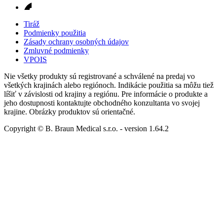
Tiráž
Podmienky použitia
Zásady ochrany osobných údajov
Zmluvné podmienky
VPOIS
Nie všetky produkty sú registrované a schválené na predaj vo
všetkých krajinách alebo regiónoch. Indikácie použitia sa môžu tiež
líšiť v závislosti od krajiny a regiónu. Pre informácie o produkte a
jeho dostupnosti kontaktujte obchodného konzultanta vo svojej
krajine. Obrázky produktov sú orientačné.
Copyright © B. Braun Medical s.r.o.
- version
1.64.2