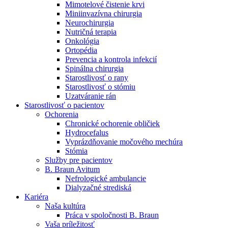
Mimotelové čistenie krvi
Nefrologické ambulancie
Miniinvazívna chirurgia
Neurochirurgia
V nefrologických ambulanciách prevádzkujeme poradenstvo
Nutričná terapia
a prípravu pacientov k jednotlivým metódam náhrady funkcie
Onkológia
obličiek. Zvoľte si mesto, ktoré potrebujete a navštívte nás.
Ortopédia
Prevencia a kontrola infekcií
Spinálna chirurgia
Starostlivosť o rany
Starostlivosť o stómiu
Uzatváranie rán
Starostlivosť o pacientov
Ochorenia
Chronické ochorenie obličiek
Hydrocefalus
Vyprázdňovanie močového mechúra
Stómia
Služby pre pacientov
B. Braun Avitum
Nefrologické ambulancie
Dialyzačné strediská
Kariéra
Naša kultúra
Práca v spoločnosti B. Braun
Vaša príležitosť