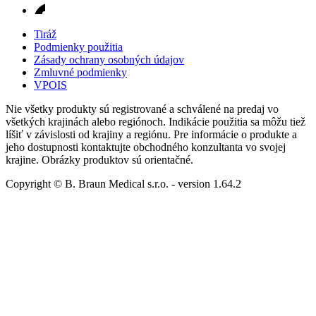
Tiráž
Podmienky použitia
Zásady ochrany osobných údajov
Zmluvné podmienky
VPOIS
Nie všetky produkty sú registrované a schválené na predaj vo
všetkých krajinách alebo regiónoch. Indikácie použitia sa môžu tiež
líšiť v závislosti od krajiny a regiónu. Pre informácie o produkte a
jeho dostupnosti kontaktujte obchodného konzultanta vo svojej
krajine. Obrázky produktov sú orientačné.
Copyright © B. Braun Medical s.r.o.
- version
1.64.2