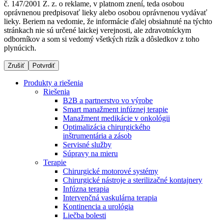
č. 147/2001 Z. z. o reklame, v platnom znení, teda osobou
oprávnenou predpisovať lieky alebo osobou oprávnenou vydávať
lieky. Beriem na vedomie, že informácie ďalej obsiahnuté na týchto
stránkach nie sú určené laickej verejnosti, ale zdravotníckym
Dialyzačné strediská
odborníkov a som si vedomý všetkých rizík a dôsledkov z toho
plynúcich.
B. Braun Avitum poskytuje kvalitnú dialyzačnú starostlivosť
vo všetkých svojich strediskách na Slovensku. Viac
Zrušiť
Potvrdiť
informácií nájdete na stránke jednotlivých stredísk.
Produkty a riešenia
Riešenia
B2B a partnerstvo vo výrobe
Smart manažment infúznej terapie
Manažment medikácie v onkológii
Kontakt
Produktový katalóg​
Optimalizácia chirurgického
inštrumentária a zásob
Zostaňte v dialógu s B. Braun. Kontaktujte nás.
Objavte naše produkty. ​Navštívte produktový katalóg B.
Servisné služby
Braun​ s našim kompletným produktovým portfóliom.​
Súpravy na mieru
Terapie
Chirurgické motorové systémy
Chirurgické nástroje a sterilizačné kontajnery
Infúzna terapia
Intervenčná vaskulárna terapia
Kontinencia a urológia
Liečba bolesti