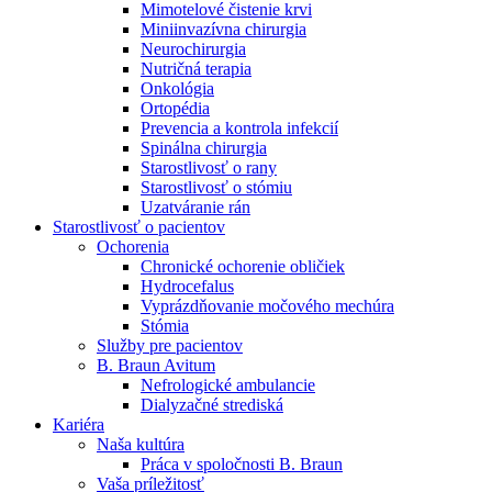
Mimotelové čistenie krvi
Nefrologické ambulancie
Miniinvazívna chirurgia
Neurochirurgia
V nefrologických ambulanciách prevádzkujeme poradenstvo
Nutričná terapia
a prípravu pacientov k jednotlivým metódam náhrady funkcie
Onkológia
obličiek. Zvoľte si mesto, ktoré potrebujete a navštívte nás.
Ortopédia
Prevencia a kontrola infekcií
Spinálna chirurgia
Starostlivosť o rany
Starostlivosť o stómiu
Uzatváranie rán
Starostlivosť o pacientov
Ochorenia
Chronické ochorenie obličiek
Hydrocefalus
Vyprázdňovanie močového mechúra
Stómia
Služby pre pacientov
B. Braun Avitum
Nefrologické ambulancie
Dialyzačné strediská
Kariéra
Naša kultúra
Práca v spoločnosti B. Braun
Vaša príležitosť