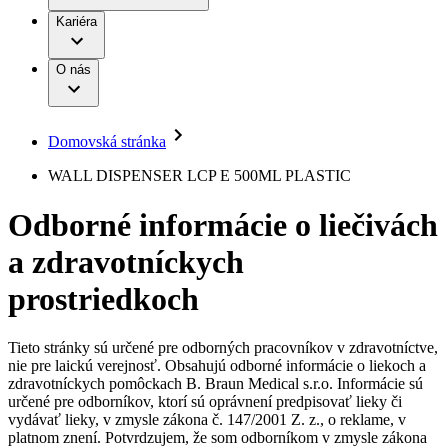
Práca a kariéra
Terapie
B. Braun Avitum
Kariéra
Naša kultúra
Zodpovednosť
Chirurgické motorové systémy
Nefrologické ambulancie
Diverzita
O nás
Chirurgické nástroje a sterilizačné kontajnery
Dialyzačné strediská
Vaša príležitosť
Udržateľnosť
Infúzna terapia
Ochorenia
Compliance
Intervenčná vaskulárna terapia
Sponzorstvo a dary
Kontinencia a urológia
Domovská stránka
Služby pre pacientov
Liečba bolesti
Médiá
Mimotelové čistenie krvi
WALL DISPENSER LCP E 500ML PLASTIC
Miniinvazívna chirurgia
Tlačové správy
B. Braun Avitum
Neurochirurgia
Odborné informácie o liečivách
Nutričná terapia
Kontakt
Onkológia
a zdravotníckych
Ortopédia
Kontaktný formulár
Prevencia a kontrola infekcií
Spoločnosť
Spinálna chirurgia
prostriedkoch
Starostlivosť o rany
Zodpovednosť
Starostlivosť o stómiu
Uzatváranie rán
Tieto stránky sú určené pre odborných pracovníkov v zdravotníctve,
Nájdite si prácu u nás​
Riešenia
nie pre laickú verejnosť. Obsahujú odborné informácie o liekoch a
Médiá
zdravotníckych pomôckach B. Braun Medical s.r.o. Informácie sú
Objavte svoje kariérne príležitosti ​v B. Braun. Vyhľadajte náš
určené pre odborníkov, ktorí sú oprávnení predpisovať lieky či
Terapie
trh práce​ pre zaujímavé pozície na Slovensku.​
Kontakt
vydávať lieky, v zmysle zákona č. 147/2001 Z. z., o reklame, v
platnom znení. Potvrdzujem, že som odborníkom v zmysle zákona