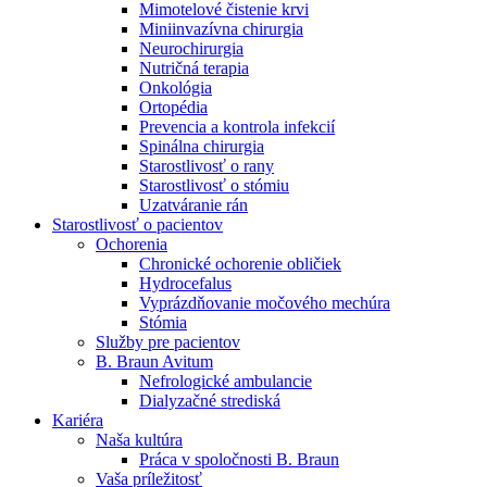
Mimotelové čistenie krvi
Nefrologické ambulancie
Miniinvazívna chirurgia
Neurochirurgia
V nefrologických ambulanciách prevádzkujeme poradenstvo
Nutričná terapia
a prípravu pacientov k jednotlivým metódam náhrady funkcie
Onkológia
obličiek. Zvoľte si mesto, ktoré potrebujete a navštívte nás.
Ortopédia
Prevencia a kontrola infekcií
Spinálna chirurgia
Starostlivosť o rany
Starostlivosť o stómiu
Uzatváranie rán
Starostlivosť o pacientov
Ochorenia
Chronické ochorenie obličiek
Hydrocefalus
Vyprázdňovanie močového mechúra
Stómia
Služby pre pacientov
B. Braun Avitum
Nefrologické ambulancie
Dialyzačné strediská
Kariéra
Naša kultúra
Práca v spoločnosti B. Braun
Vaša príležitosť