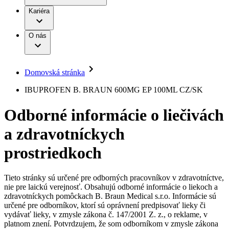
Práca a kariéra
Terapie
B. Braun Avitum
Kariéra
Naša kultúra
Zodpovednosť
Chirurgické motorové systémy
Nefrologické ambulancie
Diverzita
O nás
Chirurgické nástroje a sterilizačné kontajnery
Dialyzačné strediská
Vaša príležitosť
Udržateľnosť
Infúzna terapia
Ochorenia
Compliance
Intervenčná vaskulárna terapia
Sponzorstvo a dary
Kontinencia a urológia
Domovská stránka
Služby pre pacientov
Liečba bolesti
Médiá
Mimotelové čistenie krvi
IBUPROFEN B. BRAUN 600MG EP 100ML CZ/SK
Miniinvazívna chirurgia
Tlačové správy
B. Braun Avitum
Neurochirurgia
Odborné informácie o liečivách
Nutričná terapia
Kontakt
Onkológia
a zdravotníckych
Ortopédia
Kontaktný formulár
Prevencia a kontrola infekcií
Spoločnosť
Spinálna chirurgia
prostriedkoch
Starostlivosť o rany
Zodpovednosť
Starostlivosť o stómiu
Uzatváranie rán
Tieto stránky sú určené pre odborných pracovníkov v zdravotníctve,
Nájdite si prácu u nás​
Riešenia
nie pre laickú verejnosť. Obsahujú odborné informácie o liekoch a
Médiá
zdravotníckych pomôckach B. Braun Medical s.r.o. Informácie sú
Objavte svoje kariérne príležitosti ​v B. Braun. Vyhľadajte náš
určené pre odborníkov, ktorí sú oprávnení predpisovať lieky či
Terapie
trh práce​ pre zaujímavé pozície na Slovensku.​
Kontakt
vydávať lieky, v zmysle zákona č. 147/2001 Z. z., o reklame, v
platnom znení. Potvrdzujem, že som odborníkom v zmysle zákona