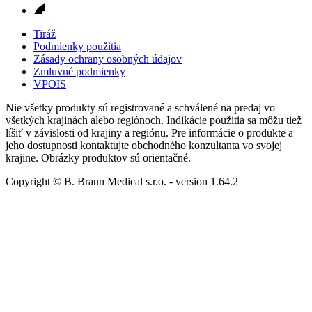
Tiráž
Podmienky použitia
Zásady ochrany osobných údajov
Zmluvné podmienky
VPOIS
Nie všetky produkty sú registrované a schválené na predaj vo
všetkých krajinách alebo regiónoch. Indikácie použitia sa môžu tiež
líšiť v závislosti od krajiny a regiónu. Pre informácie o produkte a
jeho dostupnosti kontaktujte obchodného konzultanta vo svojej
krajine. Obrázky produktov sú orientačné.
Copyright © B. Braun Medical s.r.o.
- version
1.64.2