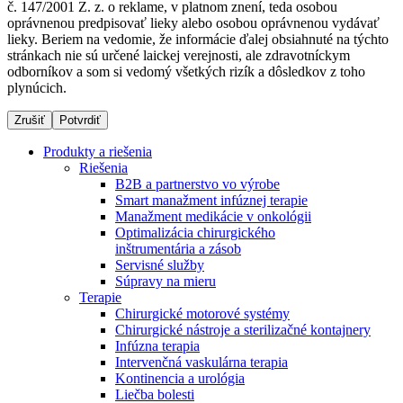
č. 147/2001 Z. z. o reklame, v platnom znení, teda osobou
oprávnenou predpisovať lieky alebo osobou oprávnenou vydávať
lieky. Beriem na vedomie, že informácie ďalej obsiahnuté na týchto
stránkach nie sú určené laickej verejnosti, ale zdravotníckym
Dialyzačné strediská
odborníkov a som si vedomý všetkých rizík a dôsledkov z toho
plynúcich.
B. Braun Avitum poskytuje kvalitnú dialyzačnú starostlivosť
vo všetkých svojich strediskách na Slovensku. Viac
Zrušiť
Potvrdiť
informácií nájdete na stránke jednotlivých stredísk.
Produkty a riešenia
Riešenia
B2B a partnerstvo vo výrobe
Smart manažment infúznej terapie
Manažment medikácie v onkológii
Kontakt
Produktový katalóg​
Optimalizácia chirurgického
inštrumentária a zásob
Zostaňte v dialógu s B. Braun. Kontaktujte nás.
Objavte naše produkty. ​Navštívte produktový katalóg B.
Servisné služby
Braun​ s našim kompletným produktovým portfóliom.​
Súpravy na mieru
Terapie
Chirurgické motorové systémy
Chirurgické nástroje a sterilizačné kontajnery
Infúzna terapia
Intervenčná vaskulárna terapia
Kontinencia a urológia
Liečba bolesti