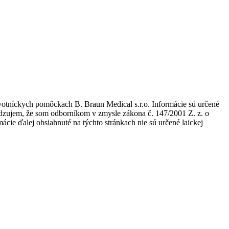
avotníckych pomôckach B. Braun Medical s.r.o. Informácie sú určené
tvrdzujem, že som odborníkom v zmysle zákona č. 147/2001 Z. z. o
ie ďalej obsiahnuté na týchto stránkach nie sú určené laickej