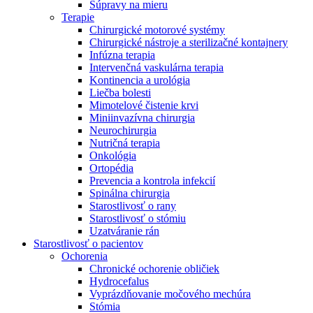
Súpravy na mieru
Terapie
Chirurgické motorové systémy
Chirurgické nástroje a sterilizačné kontajnery
Infúzna terapia
Intervenčná vaskulárna terapia
Kontinencia a urológia
Liečba bolesti
Mimotelové čistenie krvi
Miniinvazívna chirurgia
Neurochirurgia
Nutričná terapia
Onkológia
Ortopédia
Prevencia a kontrola infekcií
Spinálna chirurgia
Starostlivosť o rany
Starostlivosť o stómiu
Uzatváranie rán
Nájdite si prácu u nás​
Starostlivosť o pacientov
Ochorenia
Objavte svoje kariérne príležitosti ​v B. Braun. Vyhľadajte náš t
Chronické ochorenie obličiek
Hydrocefalus
Vyprázdňovanie močového mechúra
Stómia