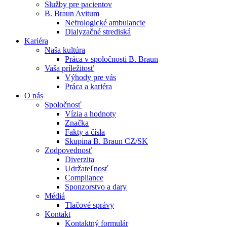
Služby pre pacientov
B. Braun Avitum
Nefrologické ambulancie
Dialyzačné strediská
Kariéra
Naša kultúra
Kontakt
Práca v spoločnosti B. Braun
Vaša príležitosť
Zostaňte v dialógu s B. Braun. Kontaktujte nás.
Dialyzačné strediská
Výhody pre vás
Práca a kariéra
B. Braun Avitum poskytuje kvalitnú dialyzačnú starostlivosť vo 
O nás
Spoločnosť
Produktový katalóg​
Vízia a hodnoty
Značka
Objavte naše produkty. ​Navštívte produktový katalóg B. Brau
Fakty a čísla
Skupina B. Braun CZ/SK
Zodpovednosť
Diverzita
Udržateľnosť
Compliance
Sponzorstvo a dary
Médiá
Tlačové správy
Kontakt
Kontaktný formulár