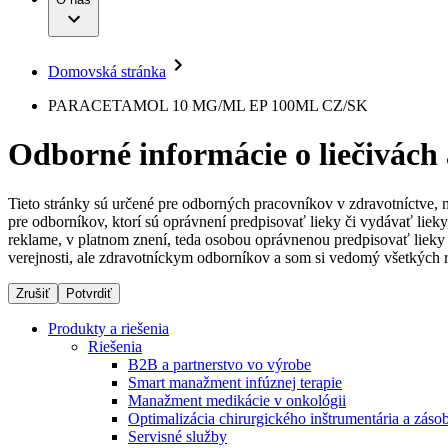
Infúzna terapia
Dialyzačné strediská
Vaša príležitosť
Udržateľnosť
Intervenčná vaskulárna terapia
Ochorenia
Compliance
Kontinencia a urológia
Sponzorstvo a dary
Liečba bolesti
Domovská stránka
Služby pre pacientov
Mimotelové čistenie krvi
Médiá
Miniinvazívna chirurgia
PARACETAMOL 10 MG/ML EP 100ML CZ/SK
Neurochirurgia
Tlačové správy
B. Braun Avitum
Nutričná terapia
Odborné informácie o liečivách
Onkológia
Kontakt
Ortopédia
Prevencia a kontrola infekcií
Kontaktný formulár
Spinálna chirurgia
Tieto stránky sú určené pre odborných pracovníkov v zdravotníctve, 
Spoločnosť
Starostlivosť o rany
pre odborníkov, ktorí sú oprávnení predpisovať lieky či vydávať lie
Starostlivosť o stómiu
reklame, v platnom znení, teda osobou oprávnenou predpisovať lieky 
Zodpovednosť
Uzatváranie rán
verejnosti, ale zdravotníckym odborníkov a som si vedomý všetkých r
Riešenia
Zrušiť
Potvrdiť
Médiá
Terapie
Produkty a riešenia
Riešenia
Kontakt
B2B a partnerstvo vo výrobe
Smart manažment infúznej terapie
Manažment medikácie v onkológii
Optimalizácia chirurgického inštrumentária a záso
Servisné služby