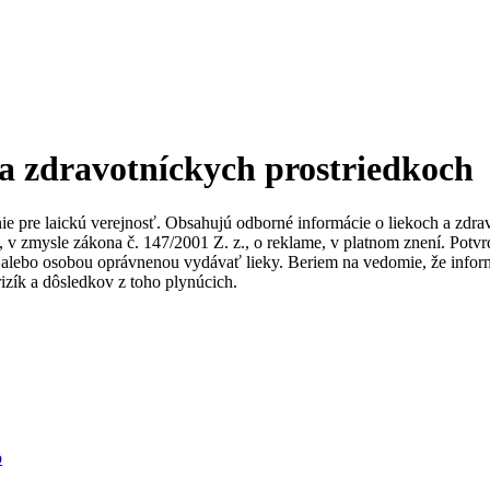
 a zdravotníckych prostriedkoch
nie pre laickú verejnosť. Obsahujú odborné informácie o liekoch a zdr
ky, v zmysle zákona č. 147/2001 Z. z., o reklame, v platnom znení. Po
alebo osobou oprávnenou vydávať lieky. Beriem na vedomie, že informác
izík a dôsledkov z toho plynúcich.
b