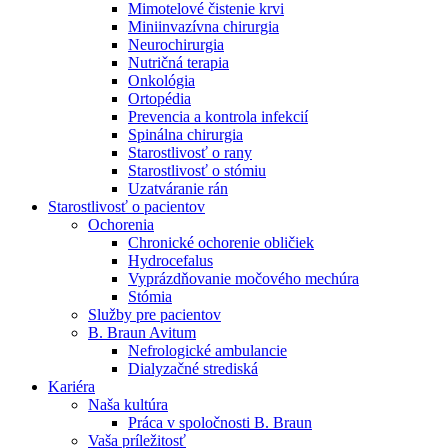
Mimotelové čistenie krvi
Nefrologické ambulancie
Miniinvazívna chirurgia
Neurochirurgia
V nefrologických ambulanciách prevádzkujeme poradenstvo
Nutričná terapia
a prípravu pacientov k jednotlivým metódam náhrady funkcie
Onkológia
obličiek. Zvoľte si mesto, ktoré potrebujete a navštívte nás.
Ortopédia
Prevencia a kontrola infekcií
Spinálna chirurgia
Starostlivosť o rany
Starostlivosť o stómiu
Uzatváranie rán
Starostlivosť o pacientov
Ochorenia
Chronické ochorenie obličiek
Hydrocefalus
Vyprázdňovanie močového mechúra
Stómia
Služby pre pacientov
B. Braun Avitum
Nefrologické ambulancie
Dialyzačné strediská
Kariéra
Naša kultúra
Práca v spoločnosti B. Braun
Vaša príležitosť