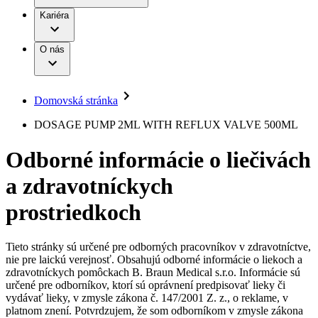
Práca a kariéra
Terapie
B. Braun Avitum
Kariéra
Naša kultúra
Zodpovednosť
Chirurgické motorové systémy
Nefrologické ambulancie
Diverzita
O nás
Chirurgické nástroje a sterilizačné kontajnery
Dialyzačné strediská
Vaša príležitosť
Udržateľnosť
Infúzna terapia
Ochorenia
Compliance
Intervenčná vaskulárna terapia
Sponzorstvo a dary
Kontinencia a urológia
Domovská stránka
Služby pre pacientov
Liečba bolesti
Médiá
Mimotelové čistenie krvi
DOSAGE PUMP 2ML WITH REFLUX VALVE 500ML
Miniinvazívna chirurgia
Tlačové správy
B. Braun Avitum
Neurochirurgia
Odborné informácie o liečivách
Nutričná terapia
Kontakt
Onkológia
a zdravotníckych
Ortopédia
Kontaktný formulár
Prevencia a kontrola infekcií
Spoločnosť
Spinálna chirurgia
prostriedkoch
Starostlivosť o rany
Zodpovednosť
Starostlivosť o stómiu
Uzatváranie rán
Tieto stránky sú určené pre odborných pracovníkov v zdravotníctve,
Nájdite si prácu u nás​
Riešenia
nie pre laickú verejnosť. Obsahujú odborné informácie o liekoch a
Médiá
zdravotníckych pomôckach B. Braun Medical s.r.o. Informácie sú
Objavte svoje kariérne príležitosti ​v B. Braun. Vyhľadajte náš
určené pre odborníkov, ktorí sú oprávnení predpisovať lieky či
Terapie
trh práce​ pre zaujímavé pozície na Slovensku.​
Kontakt
vydávať lieky, v zmysle zákona č. 147/2001 Z. z., o reklame, v
platnom znení. Potvrdzujem, že som odborníkom v zmysle zákona