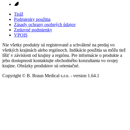
Tiráž
Podmienky použitia
Zásady ochrany osobných údajov
Zmluvné podmienky
VPOIS
Nie všetky produkty sú registrované a schválené na predaj vo
všetkých krajinách alebo regiónoch. Indikácie použitia sa môžu tiež
líšiť v závislosti od krajiny a regiónu. Pre informácie o produkte a
jeho dostupnosti kontaktujte obchodného konzultanta vo svojej
krajine. Obrázky produktov sú orientačné.
Copyright © B. Braun Medical s.r.o.
- version
1.64.1