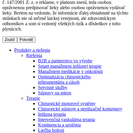
č. 147/2001 Z. z. o reklame, v platnom znení, teda osobou
oprávnenou predpisovať lieky alebo osobou oprávnenou vydávať
lieky. Beriem na vedomie, že informácie ďalej obsiahnuté na týchto
stránkach nie sú určené laickej verejnosti, ale zdravotníckym
Dialyzačné strediská
odborníkov a som si vedomý všetkých rizík a dôsledkov z toho
plynúcich.
B. Braun Avitum poskytuje kvalitnú dialyzačnú starostlivosť
vo všetkých svojich strediskách na Slovensku. Viac
Zrušiť
Potvrdiť
informácií nájdete na stránke jednotlivých stredísk.
Produkty a riešenia
Riešenia
B2B a partnerstvo vo výrobe
Smart manažment infúznej terapie
Manažment medikácie v onkológii
Kontakt
Produktový katalóg​
Optimalizácia chirurgického
inštrumentária a zásob
Zostaňte v dialógu s B. Braun. Kontaktujte nás.
Objavte naše produkty. ​Navštívte produktový katalóg B.
Servisné služby
Braun​ s našim kompletným produktovým portfóliom.​
Súpravy na mieru
Terapie
Chirurgické motorové systémy
Chirurgické nástroje a sterilizačné kontajnery
Infúzna terapia
Intervenčná vaskulárna terapia
Kontinencia a urológia
Liečba bolesti