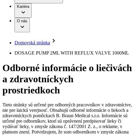
Práca a kariéra
Terapie
B. Braun Avitum
Kariéra
Naša kultúra
Zodpovednosť
Chirurgické motorové systémy
Nefrologické ambulancie
Diverzita
O nás
Chirurgické nástroje a sterilizačné kontajnery
Dialyzačné strediská
Vaša príležitosť
Udržateľnosť
Infúzna terapia
Ochorenia
Compliance
Intervenčná vaskulárna terapia
Sponzorstvo a dary
Kontinencia a urológia
Domovská stránka
Služby pre pacientov
Liečba bolesti
Médiá
Mimotelové čistenie krvi
DOSAGE PUMP 2ML WITH REFLUX VALVE 1000ML
Miniinvazívna chirurgia
Tlačové správy
B. Braun Avitum
Neurochirurgia
Odborné informácie o liečivách
Nutričná terapia
Kontakt
Onkológia
a zdravotníckych
Ortopédia
Kontaktný formulár
Prevencia a kontrola infekcií
Spoločnosť
Spinálna chirurgia
prostriedkoch
Starostlivosť o rany
Zodpovednosť
Starostlivosť o stómiu
Uzatváranie rán
Tieto stránky sú určené pre odborných pracovníkov v zdravotníctve,
Nájdite si prácu u nás​
Riešenia
nie pre laickú verejnosť. Obsahujú odborné informácie o liekoch a
Médiá
zdravotníckych pomôckach B. Braun Medical s.r.o. Informácie sú
Objavte svoje kariérne príležitosti ​v B. Braun. Vyhľadajte náš
určené pre odborníkov, ktorí sú oprávnení predpisovať lieky či
Terapie
trh práce​ pre zaujímavé pozície na Slovensku.​
Kontakt
vydávať lieky, v zmysle zákona č. 147/2001 Z. z., o reklame, v
platnom znení. Potvrdzujem, že som odborníkom v zmysle zákona