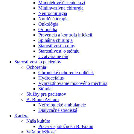
Mimotelové čistenie krvi
Nefrologické ambulancie
Miniinvazívna chirurgia
Neurochirurgia
V nefrologických ambulanciách prevádzkujeme poradenstvo
Nutričná terapia
a prípravu pacientov k jednotlivým metódam náhrady funkcie
Onkológia
obličiek. Zvoľte si mesto, ktoré potrebujete a navštívte nás.
Ortopédia
Prevencia a kontrola infekcií
Spinálna chirurgia
Starostlivosť o rany
Starostlivosť o stómiu
Uzatváranie rán
Starostlivosť o pacientov
Ochorenia
Chronické ochorenie obličiek
Hydrocefalus
Vyprázdňovanie močového mechúra
Stómia
Služby pre pacientov
B. Braun Avitum
Nefrologické ambulancie
Dialyzačné strediská
Kariéra
Naša kultúra
Práca v spoločnosti B. Braun
Vaša príležitosť