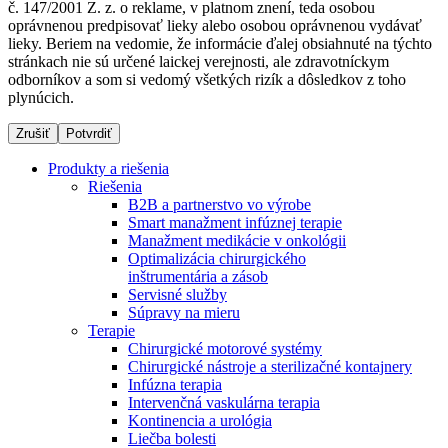
č. 147/2001 Z. z. o reklame, v platnom znení, teda osobou
oprávnenou predpisovať lieky alebo osobou oprávnenou vydávať
lieky. Beriem na vedomie, že informácie ďalej obsiahnuté na týchto
stránkach nie sú určené laickej verejnosti, ale zdravotníckym
Dialyzačné strediská
odborníkov a som si vedomý všetkých rizík a dôsledkov z toho
plynúcich.
B. Braun Avitum poskytuje kvalitnú dialyzačnú starostlivosť
vo všetkých svojich strediskách na Slovensku. Viac
Zrušiť
Potvrdiť
informácií nájdete na stránke jednotlivých stredísk.
Produkty a riešenia
Riešenia
B2B a partnerstvo vo výrobe
Smart manažment infúznej terapie
Manažment medikácie v onkológii
Kontakt
Produktový katalóg​
Optimalizácia chirurgického
inštrumentária a zásob
Zostaňte v dialógu s B. Braun. Kontaktujte nás.
Objavte naše produkty. ​Navštívte produktový katalóg B.
Servisné služby
Braun​ s našim kompletným produktovým portfóliom.​
Súpravy na mieru
Terapie
Chirurgické motorové systémy
Chirurgické nástroje a sterilizačné kontajnery
Infúzna terapia
Intervenčná vaskulárna terapia
Kontinencia a urológia
Liečba bolesti