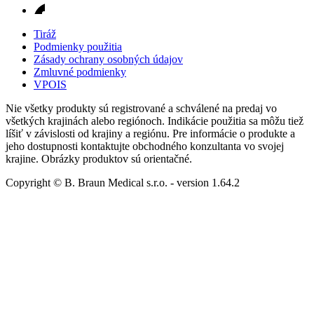
Tiráž
Podmienky použitia
Zásady ochrany osobných údajov
Zmluvné podmienky
VPOIS
Nie všetky produkty sú registrované a schválené na predaj vo
všetkých krajinách alebo regiónoch. Indikácie použitia sa môžu tiež
líšiť v závislosti od krajiny a regiónu. Pre informácie o produkte a
jeho dostupnosti kontaktujte obchodného konzultanta vo svojej
krajine. Obrázky produktov sú orientačné.
Copyright © B. Braun Medical s.r.o.
- version
1.64.2