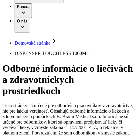
Práca a kariéra
Terapie
B. Braun Avitum
Kariéra
Naša kultúra
Zodpovednosť
Chirurgické motorové systémy
Nefrologické ambulancie
Diverzita
O nás
Chirurgické nástroje a sterilizačné kontajnery
Dialyzačné strediská
Vaša príležitosť
Udržateľnosť
Infúzna terapia
Ochorenia
Compliance
Intervenčná vaskulárna terapia
Sponzorstvo a dary
Kontinencia a urológia
Domovská stránka
Služby pre pacientov
Liečba bolesti
Médiá
Mimotelové čistenie krvi
DISPENSER TOUCHLESS 1000ML
Miniinvazívna chirurgia
Tlačové správy
B. Braun Avitum
Neurochirurgia
Odborné informácie o liečivách
Nutričná terapia
Kontakt
Onkológia
a zdravotníckych
Ortopédia
Kontaktný formulár
Prevencia a kontrola infekcií
Spoločnosť
Spinálna chirurgia
prostriedkoch
Starostlivosť o rany
Zodpovednosť
Starostlivosť o stómiu
Uzatváranie rán
Tieto stránky sú určené pre odborných pracovníkov v zdravotníctve,
Nájdite si prácu u nás​
Riešenia
nie pre laickú verejnosť. Obsahujú odborné informácie o liekoch a
Médiá
zdravotníckych pomôckach B. Braun Medical s.r.o. Informácie sú
Objavte svoje kariérne príležitosti ​v B. Braun. Vyhľadajte náš
určené pre odborníkov, ktorí sú oprávnení predpisovať lieky či
Terapie
trh práce​ pre zaujímavé pozície na Slovensku.​
Kontakt
vydávať lieky, v zmysle zákona č. 147/2001 Z. z., o reklame, v
platnom znení. Potvrdzujem, že som odborníkom v zmysle zákona