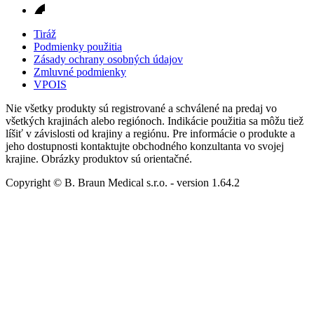
Tiráž
Podmienky použitia
Zásady ochrany osobných údajov
Zmluvné podmienky
VPOIS
Nie všetky produkty sú registrované a schválené na predaj vo
všetkých krajinách alebo regiónoch. Indikácie použitia sa môžu tiež
líšiť v závislosti od krajiny a regiónu. Pre informácie o produkte a
jeho dostupnosti kontaktujte obchodného konzultanta vo svojej
krajine. Obrázky produktov sú orientačné.
Copyright © B. Braun Medical s.r.o.
- version
1.64.2