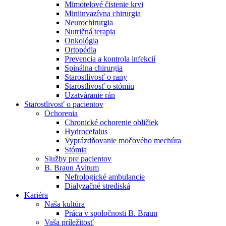
Mimotelové čistenie krvi
Nefrologické ambulancie
Miniinvazívna chirurgia
Neurochirurgia
V nefrologických ambulanciách prevádzkujeme poradenstvo
Nutričná terapia
a prípravu pacientov k jednotlivým metódam náhrady funkcie
Onkológia
obličiek. Zvoľte si mesto, ktoré potrebujete a navštívte nás.
Ortopédia
Prevencia a kontrola infekcií
Spinálna chirurgia
Starostlivosť o rany
Starostlivosť o stómiu
Uzatváranie rán
Starostlivosť o pacientov
Ochorenia
Chronické ochorenie obličiek
Hydrocefalus
Vyprázdňovanie močového mechúra
Stómia
Služby pre pacientov
B. Braun Avitum
Nefrologické ambulancie
Dialyzačné strediská
Kariéra
Naša kultúra
Práca v spoločnosti B. Braun
Vaša príležitosť