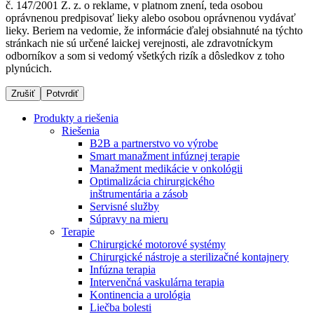
č. 147/2001 Z. z. o reklame, v platnom znení, teda osobou
oprávnenou predpisovať lieky alebo osobou oprávnenou vydávať
lieky. Beriem na vedomie, že informácie ďalej obsiahnuté na týchto
stránkach nie sú určené laickej verejnosti, ale zdravotníckym
Dialyzačné strediská
odborníkov a som si vedomý všetkých rizík a dôsledkov z toho
plynúcich.
B. Braun Avitum poskytuje kvalitnú dialyzačnú starostlivosť
vo všetkých svojich strediskách na Slovensku. Viac
Zrušiť
Potvrdiť
informácií nájdete na stránke jednotlivých stredísk.
Produkty a riešenia
Riešenia
B2B a partnerstvo vo výrobe
Smart manažment infúznej terapie
Manažment medikácie v onkológii
Kontakt
Produktový katalóg​
Optimalizácia chirurgického
inštrumentária a zásob
Zostaňte v dialógu s B. Braun. Kontaktujte nás.
Objavte naše produkty. ​Navštívte produktový katalóg B.
Servisné služby
Braun​ s našim kompletným produktovým portfóliom.​
Súpravy na mieru
Terapie
Chirurgické motorové systémy
Chirurgické nástroje a sterilizačné kontajnery
Infúzna terapia
Intervenčná vaskulárna terapia
Kontinencia a urológia
Liečba bolesti