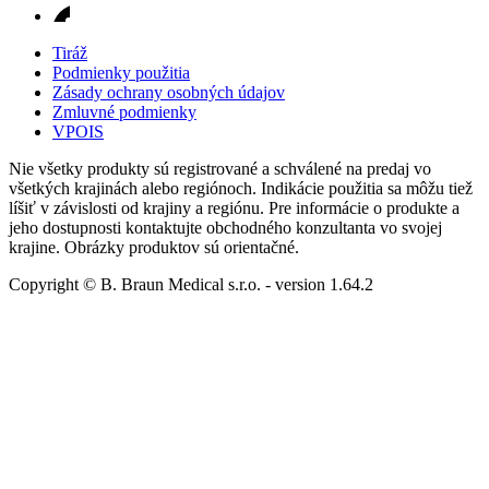
Tiráž
Podmienky použitia
Zásady ochrany osobných údajov
Zmluvné podmienky
VPOIS
Nie všetky produkty sú registrované a schválené na predaj vo
všetkých krajinách alebo regiónoch. Indikácie použitia sa môžu tiež
líšiť v závislosti od krajiny a regiónu. Pre informácie o produkte a
jeho dostupnosti kontaktujte obchodného konzultanta vo svojej
krajine. Obrázky produktov sú orientačné.
Copyright © B. Braun Medical s.r.o.
- version
1.64.2