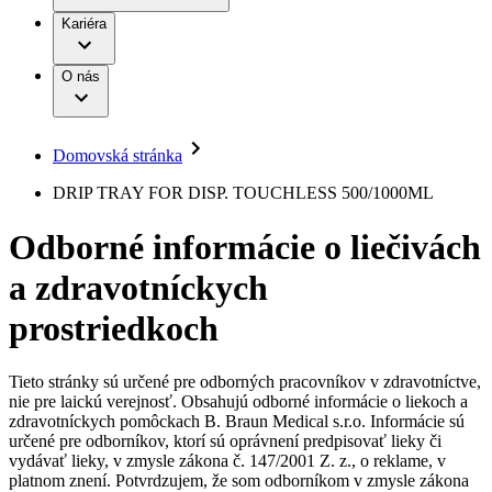
Práca a kariéra
Terapie
B. Braun Avitum
Kariéra
Naša kultúra
Zodpovednosť
Chirurgické motorové systémy
Nefrologické ambulancie
Diverzita
O nás
Chirurgické nástroje a sterilizačné kontajnery
Dialyzačné strediská
Vaša príležitosť
Udržateľnosť
Infúzna terapia
Ochorenia
Compliance
Intervenčná vaskulárna terapia
Sponzorstvo a dary
Kontinencia a urológia
Domovská stránka
Služby pre pacientov
Liečba bolesti
Médiá
Mimotelové čistenie krvi
DRIP TRAY FOR DISP. TOUCHLESS 500/1000ML
Miniinvazívna chirurgia
Tlačové správy
B. Braun Avitum
Neurochirurgia
Odborné informácie o liečivách
Nutričná terapia
Kontakt
Onkológia
a zdravotníckych
Ortopédia
Kontaktný formulár
Prevencia a kontrola infekcií
Spoločnosť
Spinálna chirurgia
prostriedkoch
Starostlivosť o rany
Zodpovednosť
Starostlivosť o stómiu
Uzatváranie rán
Tieto stránky sú určené pre odborných pracovníkov v zdravotníctve,
Nájdite si prácu u nás​
Riešenia
nie pre laickú verejnosť. Obsahujú odborné informácie o liekoch a
Médiá
zdravotníckych pomôckach B. Braun Medical s.r.o. Informácie sú
Objavte svoje kariérne príležitosti ​v B. Braun. Vyhľadajte náš
určené pre odborníkov, ktorí sú oprávnení predpisovať lieky či
Terapie
trh práce​ pre zaujímavé pozície na Slovensku.​
Kontakt
vydávať lieky, v zmysle zákona č. 147/2001 Z. z., o reklame, v
platnom znení. Potvrdzujem, že som odborníkom v zmysle zákona