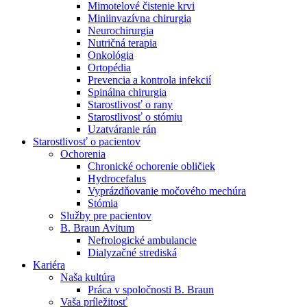
Mimotelové čistenie krvi
Nefrologické ambulancie
Miniinvazívna chirurgia
Neurochirurgia
V nefrologických ambulanciách prevádzkujeme poradenstvo
Nutričná terapia
a prípravu pacientov k jednotlivým metódam náhrady funkcie
Onkológia
obličiek. Zvoľte si mesto, ktoré potrebujete a navštívte nás.
Ortopédia
Prevencia a kontrola infekcií
Spinálna chirurgia
Starostlivosť o rany
Starostlivosť o stómiu
Uzatváranie rán
Starostlivosť o pacientov
Ochorenia
Chronické ochorenie obličiek
Hydrocefalus
Vyprázdňovanie močového mechúra
Stómia
Služby pre pacientov
B. Braun Avitum
Nefrologické ambulancie
Dialyzačné strediská
Kariéra
Naša kultúra
Práca v spoločnosti B. Braun
Vaša príležitosť