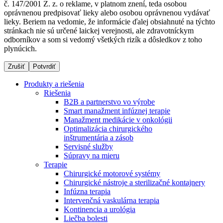
č. 147/2001 Z. z. o reklame, v platnom znení, teda osobou
oprávnenou predpisovať lieky alebo osobou oprávnenou vydávať
lieky. Beriem na vedomie, že informácie ďalej obsiahnuté na týchto
stránkach nie sú určené laickej verejnosti, ale zdravotníckym
Dialyzačné strediská
odborníkov a som si vedomý všetkých rizík a dôsledkov z toho
plynúcich.
B. Braun Avitum poskytuje kvalitnú dialyzačnú starostlivosť
vo všetkých svojich strediskách na Slovensku. Viac
Zrušiť
Potvrdiť
informácií nájdete na stránke jednotlivých stredísk.
Produkty a riešenia
Riešenia
B2B a partnerstvo vo výrobe
Smart manažment infúznej terapie
Manažment medikácie v onkológii
Kontakt
Produktový katalóg​
Optimalizácia chirurgického
inštrumentária a zásob
Zostaňte v dialógu s B. Braun. Kontaktujte nás.
Objavte naše produkty. ​Navštívte produktový katalóg B.
Servisné služby
Braun​ s našim kompletným produktovým portfóliom.​
Súpravy na mieru
Terapie
Chirurgické motorové systémy
Chirurgické nástroje a sterilizačné kontajnery
Infúzna terapia
Intervenčná vaskulárna terapia
Kontinencia a urológia
Liečba bolesti