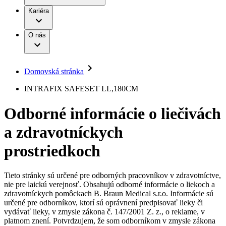
Práca a kariéra
Terapie
B. Braun Avitum
Kariéra
Naša kultúra
Zodpovednosť
Chirurgické motorové systémy
Nefrologické ambulancie
Diverzita
O nás
Chirurgické nástroje a sterilizačné kontajnery
Dialyzačné strediská
Vaša príležitosť
Udržateľnosť
Infúzna terapia
Ochorenia
Compliance
Intervenčná vaskulárna terapia
Sponzorstvo a dary
Kontinencia a urológia
Domovská stránka
Služby pre pacientov
Liečba bolesti
Médiá
Mimotelové čistenie krvi
INTRAFIX SAFESET LL,180CM
Miniinvazívna chirurgia
Tlačové správy
B. Braun Avitum
Neurochirurgia
Odborné informácie o liečivách
Nutričná terapia
Kontakt
Onkológia
a zdravotníckych
Ortopédia
Kontaktný formulár
Prevencia a kontrola infekcií
Spoločnosť
Spinálna chirurgia
prostriedkoch
Starostlivosť o rany
Zodpovednosť
Starostlivosť o stómiu
Uzatváranie rán
Tieto stránky sú určené pre odborných pracovníkov v zdravotníctve,
Nájdite si prácu u nás​
Riešenia
nie pre laickú verejnosť. Obsahujú odborné informácie o liekoch a
Médiá
zdravotníckych pomôckach B. Braun Medical s.r.o. Informácie sú
Objavte svoje kariérne príležitosti ​v B. Braun. Vyhľadajte náš
určené pre odborníkov, ktorí sú oprávnení predpisovať lieky či
Terapie
trh práce​ pre zaujímavé pozície na Slovensku.​
Kontakt
vydávať lieky, v zmysle zákona č. 147/2001 Z. z., o reklame, v
platnom znení. Potvrdzujem, že som odborníkom v zmysle zákona