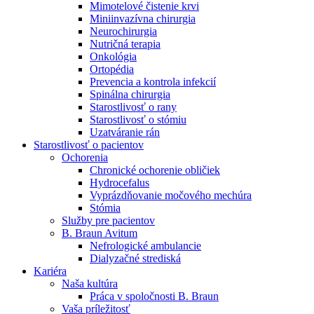
Mimotelové čistenie krvi
Nefrologické ambulancie
Miniinvazívna chirurgia
Neurochirurgia
V nefrologických ambulanciách prevádzkujeme poradenstvo
Nutričná terapia
a prípravu pacientov k jednotlivým metódam náhrady funkcie
Onkológia
obličiek. Zvoľte si mesto, ktoré potrebujete a navštívte nás.
Ortopédia
Prevencia a kontrola infekcií
Spinálna chirurgia
Starostlivosť o rany
Starostlivosť o stómiu
Uzatváranie rán
Starostlivosť o pacientov
Ochorenia
Chronické ochorenie obličiek
Hydrocefalus
Vyprázdňovanie močového mechúra
Stómia
Služby pre pacientov
B. Braun Avitum
Nefrologické ambulancie
Dialyzačné strediská
Kariéra
Naša kultúra
Práca v spoločnosti B. Braun
Vaša príležitosť