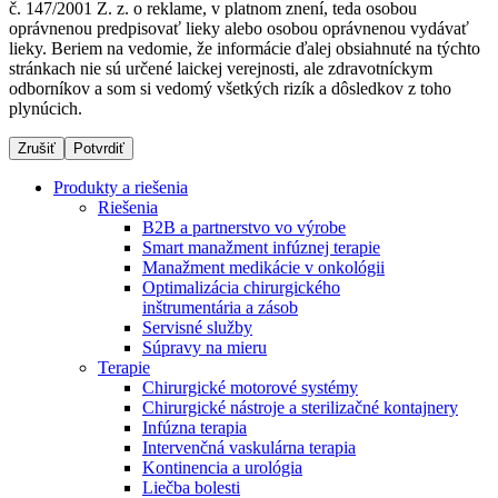
č. 147/2001 Z. z. o reklame, v platnom znení, teda osobou
oprávnenou predpisovať lieky alebo osobou oprávnenou vydávať
lieky. Beriem na vedomie, že informácie ďalej obsiahnuté na týchto
stránkach nie sú určené laickej verejnosti, ale zdravotníckym
Dialyzačné strediská
odborníkov a som si vedomý všetkých rizík a dôsledkov z toho
plynúcich.
B. Braun Avitum poskytuje kvalitnú dialyzačnú starostlivosť
vo všetkých svojich strediskách na Slovensku. Viac
Zrušiť
Potvrdiť
informácií nájdete na stránke jednotlivých stredísk.
Produkty a riešenia
Riešenia
B2B a partnerstvo vo výrobe
Smart manažment infúznej terapie
Manažment medikácie v onkológii
Kontakt
Produktový katalóg​
Optimalizácia chirurgického
inštrumentária a zásob
Zostaňte v dialógu s B. Braun. Kontaktujte nás.
Objavte naše produkty. ​Navštívte produktový katalóg B.
Servisné služby
Braun​ s našim kompletným produktovým portfóliom.​
Súpravy na mieru
Terapie
Chirurgické motorové systémy
Chirurgické nástroje a sterilizačné kontajnery
Infúzna terapia
Intervenčná vaskulárna terapia
Kontinencia a urológia
Liečba bolesti