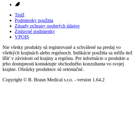
Tiráž
Podmienky použitia
Zásady ochrany osobných údajov
Zmluvné podmienky
VPOIS
Nie všetky produkty sú registrované a schválené na predaj vo
všetkých krajinách alebo regiónoch. Indikácie použitia sa môžu tiež
líšiť v závislosti od krajiny a regiónu. Pre informácie o produkte a
jeho dostupnosti kontaktujte obchodného konzultanta vo svojej
krajine. Obrázky produktov sú orientačné.
Copyright © B. Braun Medical s.r.o.
- version
1.64.2