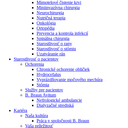
Mimotelové čistenie krvi
Nefrologické ambulancie
Miniinvazívna chirurgia
Neurochirurgia
V nefrologických ambulanciách prevádzkujeme poradenstvo
Nutričná terapia
a prípravu pacientov k jednotlivým metódam náhrady funkcie
Onkológia
obličiek. Zvoľte si mesto, ktoré potrebujete a navštívte nás.
Ortopédia
Prevencia a kontrola infekcií
Spinálna chirurgia
Starostlivosť o rany
Starostlivosť o stómiu
Uzatváranie rán
Starostlivosť o pacientov
Ochorenia
Chronické ochorenie obličiek
Hydrocefalus
Vyprázdňovanie močového mechúra
Stómia
Služby pre pacientov
B. Braun Avitum
Nefrologické ambulancie
Dialyzačné strediská
Kariéra
Naša kultúra
Práca v spoločnosti B. Braun
Vaša príležitosť