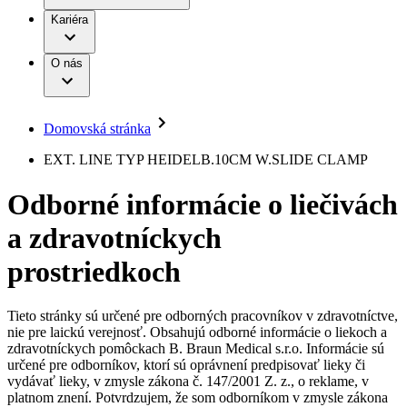
Práca a kariéra
Terapie
B. Braun Avitum
Kariéra
Naša kultúra
Zodpovednosť
Chirurgické motorové systémy
Nefrologické ambulancie
Diverzita
O nás
Chirurgické nástroje a sterilizačné kontajnery
Dialyzačné strediská
Vaša príležitosť
Udržateľnosť
Infúzna terapia
Ochorenia
Compliance
Intervenčná vaskulárna terapia
Sponzorstvo a dary
Kontinencia a urológia
Domovská stránka
Služby pre pacientov
Liečba bolesti
Médiá
Mimotelové čistenie krvi
EXT. LINE TYP HEIDELB.10CM W.SLIDE CLAMP
Miniinvazívna chirurgia
Tlačové správy
B. Braun Avitum
Neurochirurgia
Odborné informácie o liečivách
Nutričná terapia
Kontakt
Onkológia
a zdravotníckych
Ortopédia
Kontaktný formulár
Prevencia a kontrola infekcií
Spoločnosť
Spinálna chirurgia
prostriedkoch
Starostlivosť o rany
Zodpovednosť
Starostlivosť o stómiu
Uzatváranie rán
Tieto stránky sú určené pre odborných pracovníkov v zdravotníctve,
Nájdite si prácu u nás​
Riešenia
nie pre laickú verejnosť. Obsahujú odborné informácie o liekoch a
Médiá
zdravotníckych pomôckach B. Braun Medical s.r.o. Informácie sú
Objavte svoje kariérne príležitosti ​v B. Braun. Vyhľadajte náš
určené pre odborníkov, ktorí sú oprávnení predpisovať lieky či
Terapie
trh práce​ pre zaujímavé pozície na Slovensku.​
Kontakt
vydávať lieky, v zmysle zákona č. 147/2001 Z. z., o reklame, v
platnom znení. Potvrdzujem, že som odborníkom v zmysle zákona