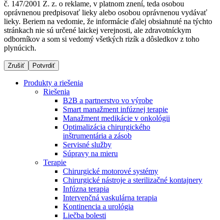
č. 147/2001 Z. z. o reklame, v platnom znení, teda osobou
oprávnenou predpisovať lieky alebo osobou oprávnenou vydávať
lieky. Beriem na vedomie, že informácie ďalej obsiahnuté na týchto
stránkach nie sú určené laickej verejnosti, ale zdravotníckym
Dialyzačné strediská
odborníkov a som si vedomý všetkých rizík a dôsledkov z toho
plynúcich.
B. Braun Avitum poskytuje kvalitnú dialyzačnú starostlivosť
vo všetkých svojich strediskách na Slovensku. Viac
Zrušiť
Potvrdiť
informácií nájdete na stránke jednotlivých stredísk.
Produkty a riešenia
Riešenia
B2B a partnerstvo vo výrobe
Smart manažment infúznej terapie
Manažment medikácie v onkológii
Kontakt
Produktový katalóg​
Optimalizácia chirurgického
inštrumentária a zásob
Zostaňte v dialógu s B. Braun. Kontaktujte nás.
Objavte naše produkty. ​Navštívte produktový katalóg B.
Servisné služby
Braun​ s našim kompletným produktovým portfóliom.​
Súpravy na mieru
Terapie
Chirurgické motorové systémy
Chirurgické nástroje a sterilizačné kontajnery
Infúzna terapia
Intervenčná vaskulárna terapia
Kontinencia a urológia
Liečba bolesti