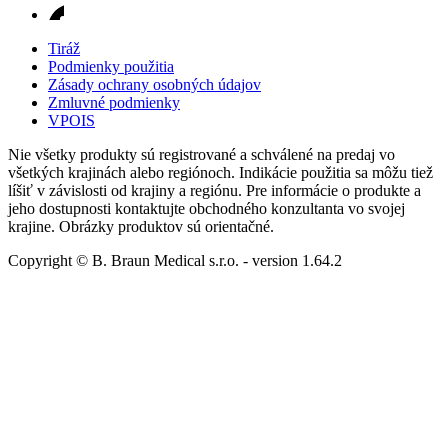
Tiráž
Podmienky použitia
Zásady ochrany osobných údajov
Zmluvné podmienky
VPOIS
Nie všetky produkty sú registrované a schválené na predaj vo
všetkých krajinách alebo regiónoch. Indikácie použitia sa môžu tiež
líšiť v závislosti od krajiny a regiónu. Pre informácie o produkte a
jeho dostupnosti kontaktujte obchodného konzultanta vo svojej
krajine. Obrázky produktov sú orientačné.
Copyright © B. Braun Medical s.r.o.
- version
1.64.2