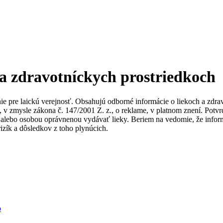
 a zdravotníckych prostriedkoch
nie pre laickú verejnosť. Obsahujú odborné informácie o liekoch a zdr
ky, v zmysle zákona č. 147/2001 Z. z., o reklame, v platnom znení. Po
alebo osobou oprávnenou vydávať lieky. Beriem na vedomie, že informác
izík a dôsledkov z toho plynúcich.
b