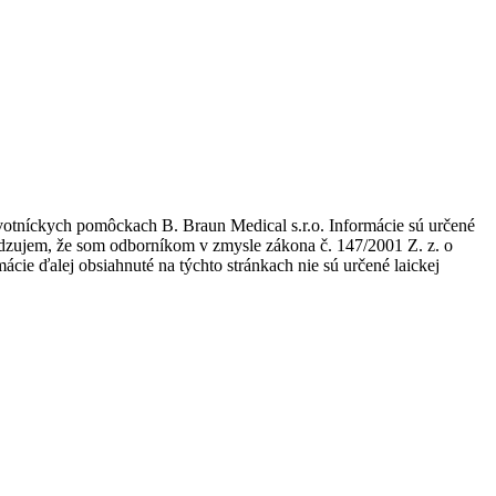
avotníckych pomôckach B. Braun Medical s.r.o. Informácie sú určené
tvrdzujem, že som odborníkom v zmysle zákona č. 147/2001 Z. z. o
ie ďalej obsiahnuté na týchto stránkach nie sú určené laickej