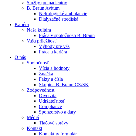
Služby pre pacientov
B. Braun Avitum
Nefrologické ambulancie
Dialyzačné strediská
Kariéra
Naša kultúra
Kontakt
Práca v spoločnosti B. Braun
Vaša príležitosť
Zostaňte v dialógu s B. Braun. Kontaktujte nás.
Dialyzačné strediská
Výhody pre vás
Práca a kariéra
B. Braun Avitum poskytuje kvalitnú dialyzačnú starostlivosť vo 
O nás
Spoločnosť
Produktový katalóg​
Vízia a hodnoty
Značka
Objavte naše produkty. ​Navštívte produktový katalóg B. Brau
Fakty a čísla
Skupina B. Braun CZ/SK
Zodpovednosť
Diverzita
Udržateľnosť
Compliance
Sponzorstvo a dary
Médiá
Tlačové správy
Kontakt
Kontaktný formulár