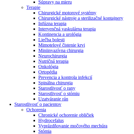
Súpravy na mieru
Terapie
Chirurgické motorové systémy
Chirurgické nástroje a sterilizačné kontajnery
Infúzna terapia
Intervenčná vaskulárna terapia
Kontinencia a urológia
Liečba bolesti
Mimotelové čistenie krvi
Miniinvazívna chirurgia
Neurochirurgia
Nutričná terapia
Onkológia
Ortopédia
Prevencia a kontrola infekcií
Spinálna chirurgia
Starostlivosť o rany
Starostlivosť o stómiu
Uzatváranie rán
Nájdite si prácu u nás​
Starostlivosť o pacientov
Ochorenia
Objavte svoje kariérne príležitosti ​v B. Braun. Vyhľadajte náš t
Chronické ochorenie obličiek
Hydrocefalus
Vyprázdňovanie močového mechúra
Stómia