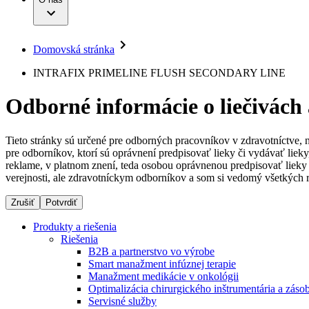
Infúzna terapia
Dialyzačné strediská
Vaša príležitosť
Udržateľnosť
Intervenčná vaskulárna terapia
Ochorenia
Compliance
Kontinencia a urológia
Sponzorstvo a dary
Liečba bolesti
Domovská stránka
Služby pre pacientov
Mimotelové čistenie krvi
Médiá
Miniinvazívna chirurgia
INTRAFIX PRIMELINE FLUSH SECONDARY LINE
Neurochirurgia
Tlačové správy
B. Braun Avitum
Nutričná terapia
Odborné informácie o liečivách
Onkológia
Kontakt
Ortopédia
Prevencia a kontrola infekcií
Kontaktný formulár
Spinálna chirurgia
Tieto stránky sú určené pre odborných pracovníkov v zdravotníctve, 
Spoločnosť
Starostlivosť o rany
pre odborníkov, ktorí sú oprávnení predpisovať lieky či vydávať lie
Starostlivosť o stómiu
reklame, v platnom znení, teda osobou oprávnenou predpisovať lieky 
Zodpovednosť
Uzatváranie rán
verejnosti, ale zdravotníckym odborníkov a som si vedomý všetkých r
Riešenia
Zrušiť
Potvrdiť
Médiá
Terapie
Produkty a riešenia
Riešenia
Kontakt
B2B a partnerstvo vo výrobe
Smart manažment infúznej terapie
Manažment medikácie v onkológii
Optimalizácia chirurgického inštrumentária a záso
Servisné služby