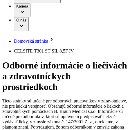
Práca a kariéra
Terapie
B. Braun Avitum
Kariéra
Naša kultúra
Zodpovednosť
Chirurgické motorové systémy
Nefrologické ambulancie
Diverzita
O nás
Chirurgické nástroje a sterilizačné kontajnery
Dialyzačné strediská
Vaša príležitosť
Udržateľnosť
Infúzna terapia
Ochorenia
Compliance
Intervenčná vaskulárna terapia
Sponzorstvo a dary
Kontinencia a urológia
Domovská stránka
Služby pre pacientov
Liečba bolesti
Médiá
Mimotelové čistenie krvi
CELSITE T301 ST SIL 8,5F IV
Miniinvazívna chirurgia
Tlačové správy
B. Braun Avitum
Neurochirurgia
Odborné informácie o liečivách
Nutričná terapia
Kontakt
Onkológia
a zdravotníckych
Ortopédia
Kontaktný formulár
Prevencia a kontrola infekcií
Spoločnosť
Spinálna chirurgia
prostriedkoch
Starostlivosť o rany
Zodpovednosť
Starostlivosť o stómiu
Uzatváranie rán
Tieto stránky sú určené pre odborných pracovníkov v zdravotníctve,
Nájdite si prácu u nás​
Riešenia
nie pre laickú verejnosť. Obsahujú odborné informácie o liekoch a
Médiá
zdravotníckych pomôckach B. Braun Medical s.r.o. Informácie sú
Objavte svoje kariérne príležitosti ​v B. Braun. Vyhľadajte náš
určené pre odborníkov, ktorí sú oprávnení predpisovať lieky či
Terapie
trh práce​ pre zaujímavé pozície na Slovensku.​
Kontakt
vydávať lieky, v zmysle zákona č. 147/2001 Z. z., o reklame, v
platnom znení. Potvrdzujem, že som odborníkom v zmysle zákona