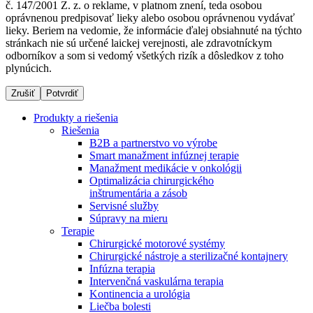
č. 147/2001 Z. z. o reklame, v platnom znení, teda osobou
oprávnenou predpisovať lieky alebo osobou oprávnenou vydávať
lieky. Beriem na vedomie, že informácie ďalej obsiahnuté na týchto
stránkach nie sú určené laickej verejnosti, ale zdravotníckym
Dialyzačné strediská
odborníkov a som si vedomý všetkých rizík a dôsledkov z toho
plynúcich.
B. Braun Avitum poskytuje kvalitnú dialyzačnú starostlivosť
vo všetkých svojich strediskách na Slovensku. Viac
Zrušiť
Potvrdiť
informácií nájdete na stránke jednotlivých stredísk.
Produkty a riešenia
Riešenia
B2B a partnerstvo vo výrobe
Smart manažment infúznej terapie
Manažment medikácie v onkológii
Kontakt
Produktový katalóg​
Optimalizácia chirurgického
inštrumentária a zásob
Zostaňte v dialógu s B. Braun. Kontaktujte nás.
Objavte naše produkty. ​Navštívte produktový katalóg B.
Servisné služby
Braun​ s našim kompletným produktovým portfóliom.​
Súpravy na mieru
Terapie
Chirurgické motorové systémy
Chirurgické nástroje a sterilizačné kontajnery
Infúzna terapia
Intervenčná vaskulárna terapia
Kontinencia a urológia
Liečba bolesti