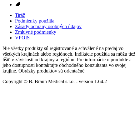
Tiráž
Podmienky použitia
Zásady ochrany osobných údajov
Zmluvné podmienky
VPOIS
Nie všetky produkty sú registrované a schválené na predaj vo
všetkých krajinách alebo regiónoch. Indikácie použitia sa môžu tiež
líšiť v závislosti od krajiny a regiónu. Pre informácie o produkte a
jeho dostupnosti kontaktujte obchodného konzultanta vo svojej
krajine. Obrázky produktov sú orientačné.
Copyright © B. Braun Medical s.r.o.
- version
1.64.2