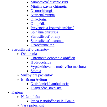
Mimotelové čistenie krvi
Nefrologické ambulancie
Miniinvazívna chirurgia
Neurochirurgia
V nefrologických ambulanciách prevádzkujeme poradenstvo
Nutričná terapia
a prípravu pacientov k jednotlivým metódam náhrady funkcie
Onkológia
obličiek. Zvoľte si mesto, ktoré potrebujete a navštívte nás.
Ortopédia
Prevencia a kontrola infekcií
Spinálna chirurgia
Starostlivosť o rany
Starostlivosť o stómiu
Uzatváranie rán
Starostlivosť o pacientov
Ochorenia
Chronické ochorenie obličiek
Hydrocefalus
Vyprázdňovanie močového mechúra
Stómia
Služby pre pacientov
B. Braun Avitum
Nefrologické ambulancie
Dialyzačné strediská
Kariéra
Naša kultúra
Práca v spoločnosti B. Braun
Vaša príležitosť