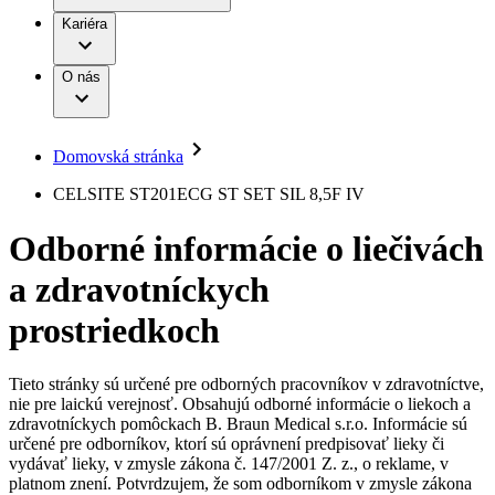
Práca a kariéra
Terapie
B. Braun Avitum
Kariéra
Naša kultúra
Zodpovednosť
Chirurgické motorové systémy
Nefrologické ambulancie
Diverzita
O nás
Chirurgické nástroje a sterilizačné kontajnery
Dialyzačné strediská
Vaša príležitosť
Udržateľnosť
Infúzna terapia
Ochorenia
Compliance
Intervenčná vaskulárna terapia
Sponzorstvo a dary
Kontinencia a urológia
Domovská stránka
Služby pre pacientov
Liečba bolesti
Médiá
Mimotelové čistenie krvi
CELSITE ST201ECG ST SET SIL 8,5F IV
Miniinvazívna chirurgia
Tlačové správy
B. Braun Avitum
Neurochirurgia
Odborné informácie o liečivách
Nutričná terapia
Kontakt
Onkológia
a zdravotníckych
Ortopédia
Kontaktný formulár
Prevencia a kontrola infekcií
Spoločnosť
Spinálna chirurgia
prostriedkoch
Starostlivosť o rany
Zodpovednosť
Starostlivosť o stómiu
Uzatváranie rán
Tieto stránky sú určené pre odborných pracovníkov v zdravotníctve,
Nájdite si prácu u nás​
Riešenia
nie pre laickú verejnosť. Obsahujú odborné informácie o liekoch a
Médiá
zdravotníckych pomôckach B. Braun Medical s.r.o. Informácie sú
Objavte svoje kariérne príležitosti ​v B. Braun. Vyhľadajte náš
určené pre odborníkov, ktorí sú oprávnení predpisovať lieky či
Terapie
trh práce​ pre zaujímavé pozície na Slovensku.​
Kontakt
vydávať lieky, v zmysle zákona č. 147/2001 Z. z., o reklame, v
platnom znení. Potvrdzujem, že som odborníkom v zmysle zákona