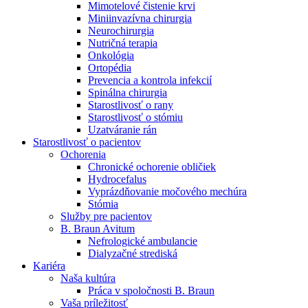
Mimotelové čistenie krvi
Nefrologické ambulancie
Miniinvazívna chirurgia
Neurochirurgia
V nefrologických ambulanciách prevádzkujeme poradenstvo
Nutričná terapia
a prípravu pacientov k jednotlivým metódam náhrady funkcie
Onkológia
obličiek. Zvoľte si mesto, ktoré potrebujete a navštívte nás.
Ortopédia
Prevencia a kontrola infekcií
Spinálna chirurgia
Starostlivosť o rany
Starostlivosť o stómiu
Uzatváranie rán
Starostlivosť o pacientov
Ochorenia
Chronické ochorenie obličiek
Hydrocefalus
Vyprázdňovanie močového mechúra
Stómia
Služby pre pacientov
B. Braun Avitum
Nefrologické ambulancie
Dialyzačné strediská
Kariéra
Naša kultúra
Práca v spoločnosti B. Braun
Vaša príležitosť