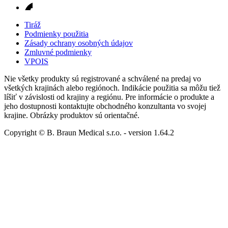
Tiráž
Podmienky použitia
Zásady ochrany osobných údajov
Zmluvné podmienky
VPOIS
Nie všetky produkty sú registrované a schválené na predaj vo
všetkých krajinách alebo regiónoch. Indikácie použitia sa môžu tiež
líšiť v závislosti od krajiny a regiónu. Pre informácie o produkte a
jeho dostupnosti kontaktujte obchodného konzultanta vo svojej
krajine. Obrázky produktov sú orientačné.
Copyright © B. Braun Medical s.r.o.
- version
1.64.2