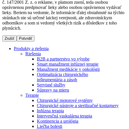
č. 147/2001 Z. z. o reklame, v platnom znení, teda osobou
oprávnenou predpisovať lieky alebo osobou oprávnenou vydávať
lieky. Beriem na vedomie, že informácie ďalej obsiahnuté na týchto
stránkach nie sú určené laickej verejnosti, ale zdravotníckym
Dialyzačné strediská
odborníkov a som si vedomý všetkých rizík a dôsledkov z toho
plynúcich.
B. Braun Avitum poskytuje kvalitnú dialyzačnú starostlivosť
vo všetkých svojich strediskách na Slovensku. Viac
Zrušiť
Potvrdiť
informácií nájdete na stránke jednotlivých stredísk.
Produkty a riešenia
Riešenia
B2B a partnerstvo vo výrobe
Smart manažment infúznej terapie
Manažment medikácie v onkológii
Kontakt
Produktový katalóg​
Optimalizácia chirurgického
inštrumentária a zásob
Zostaňte v dialógu s B. Braun. Kontaktujte nás.
Objavte naše produkty. ​Navštívte produktový katalóg B.
Servisné služby
Braun​ s našim kompletným produktovým portfóliom.​
Súpravy na mieru
Terapie
Chirurgické motorové systémy
Chirurgické nástroje a sterilizačné kontajnery
Infúzna terapia
Intervenčná vaskulárna terapia
Kontinencia a urológia
Liečba bolesti