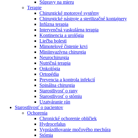
Súpravy na mieru
Terapie
Chirurgické motorové systémy
Chirurgické nástroje a sterilizačné kontajnery
Infúzna terapia
Intervenčná vaskulárna terapia
Kontinencia a urológia
Liečba bolesti
Mimotelové čistenie krvi
Miniinvazívna chirurgia
Neurochirurgia
Nutričná terapia
Onkológia
Ortopédia
Prevencia a kontrola infekcií
Spinálna chirurgia
Starostlivosť o rany
Starostlivosť o stómiu
Uzatváranie rán
Nájdite si prácu u nás​
Starostlivosť o pacientov
Ochorenia
Objavte svoje kariérne príležitosti ​v B. Braun. Vyhľadajte náš t
Chronické ochorenie obličiek
Hydrocefalus
Vyprázdňovanie močového mechúra
Stómia