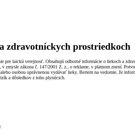
 a zdravotníckych prostriedkoch
nie pre laickú verejnosť. Obsahujú odborné informácie o liekoch a zdr
ky, v zmysle zákona č. 147/2001 Z. z., o reklame, v platnom znení. Po
alebo osobou oprávnenou vydávať lieky. Beriem na vedomie, že informác
izík a dôsledkov z toho plynúcich.
b