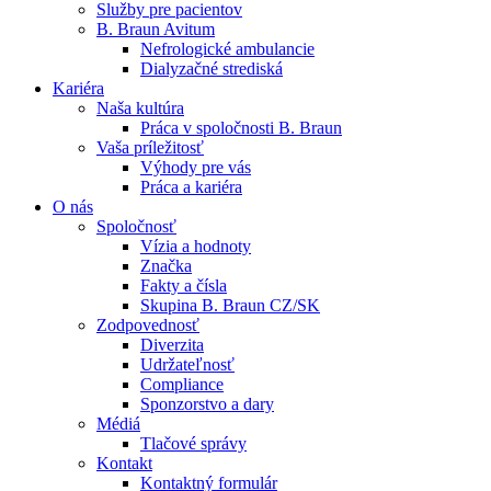
Služby pre pacientov
B. Braun Avitum
Nefrologické ambulancie
Dialyzačné strediská
Kariéra
Naša kultúra
Kontakt
Práca v spoločnosti B. Braun
Vaša príležitosť
Zostaňte v dialógu s B. Braun. Kontaktujte nás.
Dialyzačné strediská
Výhody pre vás
Práca a kariéra
B. Braun Avitum poskytuje kvalitnú dialyzačnú starostlivosť vo 
O nás
Spoločnosť
Produktový katalóg​
Vízia a hodnoty
Značka
Objavte naše produkty. ​Navštívte produktový katalóg B. Brau
Fakty a čísla
Skupina B. Braun CZ/SK
Zodpovednosť
Diverzita
Udržateľnosť
Compliance
Sponzorstvo a dary
Médiá
Tlačové správy
Kontakt
Kontaktný formulár