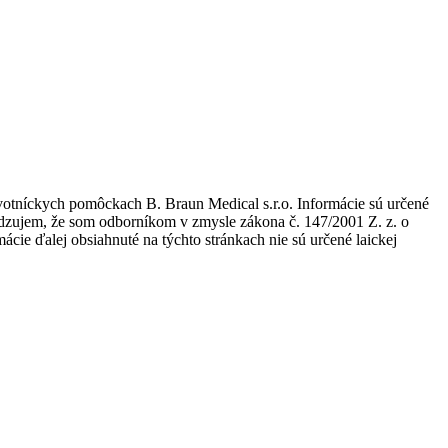
avotníckych pomôckach B. Braun Medical s.r.o. Informácie sú určené
tvrdzujem, že som odborníkom v zmysle zákona č. 147/2001 Z. z. o
ie ďalej obsiahnuté na týchto stránkach nie sú určené laickej