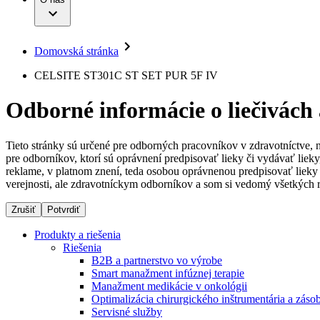
Infúzna terapia
Dialyzačné strediská
Vaša príležitosť
Udržateľnosť
Intervenčná vaskulárna terapia
Ochorenia
Compliance
Kontinencia a urológia
Sponzorstvo a dary
Liečba bolesti
Domovská stránka
Služby pre pacientov
Mimotelové čistenie krvi
Médiá
Miniinvazívna chirurgia
CELSITE ST301C ST SET PUR 5F IV
Neurochirurgia
Tlačové správy
B. Braun Avitum
Nutričná terapia
Odborné informácie o liečivách
Onkológia
Kontakt
Ortopédia
Prevencia a kontrola infekcií
Kontaktný formulár
Spinálna chirurgia
Tieto stránky sú určené pre odborných pracovníkov v zdravotníctve, 
Spoločnosť
Starostlivosť o rany
pre odborníkov, ktorí sú oprávnení predpisovať lieky či vydávať lie
Starostlivosť o stómiu
reklame, v platnom znení, teda osobou oprávnenou predpisovať lieky 
Zodpovednosť
Uzatváranie rán
verejnosti, ale zdravotníckym odborníkov a som si vedomý všetkých r
Riešenia
Zrušiť
Potvrdiť
Médiá
Terapie
Produkty a riešenia
Riešenia
Kontakt
B2B a partnerstvo vo výrobe
Smart manažment infúznej terapie
Manažment medikácie v onkológii
Optimalizácia chirurgického inštrumentária a záso
Servisné služby