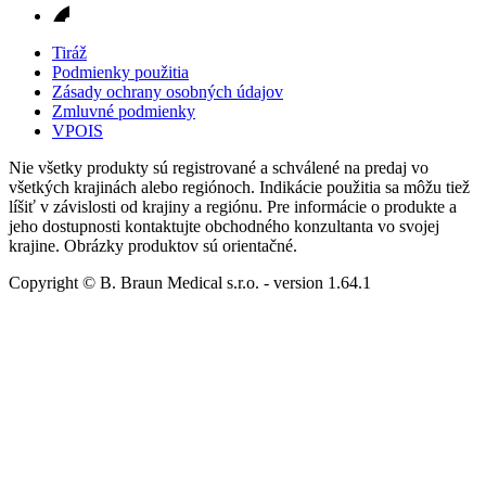
Tiráž
Podmienky použitia
Zásady ochrany osobných údajov
Zmluvné podmienky
VPOIS
Nie všetky produkty sú registrované a schválené na predaj vo
všetkých krajinách alebo regiónoch. Indikácie použitia sa môžu tiež
líšiť v závislosti od krajiny a regiónu. Pre informácie o produkte a
jeho dostupnosti kontaktujte obchodného konzultanta vo svojej
krajine. Obrázky produktov sú orientačné.
Copyright © B. Braun Medical s.r.o.
- version
1.64.1