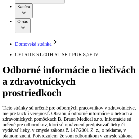
Práca a kariéra
Terapie
B. Braun Avitum
Kariéra
Naša kultúra
Zodpovednosť
Chirurgické motorové systémy
Nefrologické ambulancie
Diverzita
O nás
Chirurgické nástroje a sterilizačné kontajnery
Dialyzačné strediská
Vaša príležitosť
Udržateľnosť
Infúzna terapia
Ochorenia
Compliance
Intervenčná vaskulárna terapia
Sponzorstvo a dary
Kontinencia a urológia
Domovská stránka
Služby pre pacientov
Liečba bolesti
Médiá
Mimotelové čistenie krvi
CELSITE ST201H ST SET PUR 8,5F IV
Miniinvazívna chirurgia
Tlačové správy
B. Braun Avitum
Neurochirurgia
Odborné informácie o liečivách
Nutričná terapia
Kontakt
Onkológia
a zdravotníckych
Ortopédia
Kontaktný formulár
Prevencia a kontrola infekcií
Spoločnosť
Spinálna chirurgia
prostriedkoch
Starostlivosť o rany
Zodpovednosť
Starostlivosť o stómiu
Uzatváranie rán
Tieto stránky sú určené pre odborných pracovníkov v zdravotníctve,
Nájdite si prácu u nás​
Riešenia
nie pre laickú verejnosť. Obsahujú odborné informácie o liekoch a
Médiá
zdravotníckych pomôckach B. Braun Medical s.r.o. Informácie sú
Objavte svoje kariérne príležitosti ​v B. Braun. Vyhľadajte náš
určené pre odborníkov, ktorí sú oprávnení predpisovať lieky či
Terapie
trh práce​ pre zaujímavé pozície na Slovensku.​
Kontakt
vydávať lieky, v zmysle zákona č. 147/2001 Z. z., o reklame, v
platnom znení. Potvrdzujem, že som odborníkom v zmysle zákona