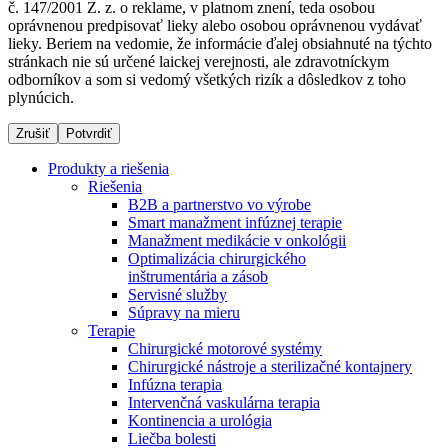
č. 147/2001 Z. z. o reklame, v platnom znení, teda osobou
oprávnenou predpisovať lieky alebo osobou oprávnenou vydávať
lieky. Beriem na vedomie, že informácie ďalej obsiahnuté na týchto
stránkach nie sú určené laickej verejnosti, ale zdravotníckym
Dialyzačné strediská
odborníkov a som si vedomý všetkých rizík a dôsledkov z toho
plynúcich.
B. Braun Avitum poskytuje kvalitnú dialyzačnú starostlivosť
vo všetkých svojich strediskách na Slovensku. Viac
Zrušiť
Potvrdiť
informácií nájdete na stránke jednotlivých stredísk.
Produkty a riešenia
Riešenia
B2B a partnerstvo vo výrobe
Smart manažment infúznej terapie
Manažment medikácie v onkológii
Kontakt
Produktový katalóg​
Optimalizácia chirurgického
inštrumentária a zásob
Zostaňte v dialógu s B. Braun. Kontaktujte nás.
Objavte naše produkty. ​Navštívte produktový katalóg B.
Servisné služby
Braun​ s našim kompletným produktovým portfóliom.​
Súpravy na mieru
Terapie
Chirurgické motorové systémy
Chirurgické nástroje a sterilizačné kontajnery
Infúzna terapia
Intervenčná vaskulárna terapia
Kontinencia a urológia
Liečba bolesti