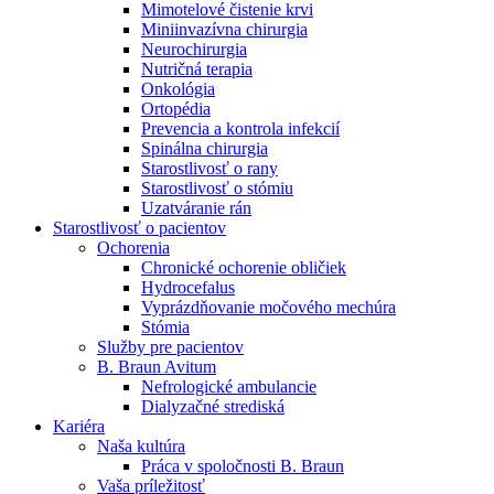
Mimotelové čistenie krvi
Nefrologické ambulancie
Miniinvazívna chirurgia
Neurochirurgia
V nefrologických ambulanciách prevádzkujeme poradenstvo
Nutričná terapia
a prípravu pacientov k jednotlivým metódam náhrady funkcie
Onkológia
obličiek. Zvoľte si mesto, ktoré potrebujete a navštívte nás.
Ortopédia
Prevencia a kontrola infekcií
Spinálna chirurgia
Starostlivosť o rany
Starostlivosť o stómiu
Uzatváranie rán
Starostlivosť o pacientov
Ochorenia
Chronické ochorenie obličiek
Hydrocefalus
Vyprázdňovanie močového mechúra
Stómia
Služby pre pacientov
B. Braun Avitum
Nefrologické ambulancie
Dialyzačné strediská
Kariéra
Naša kultúra
Práca v spoločnosti B. Braun
Vaša príležitosť