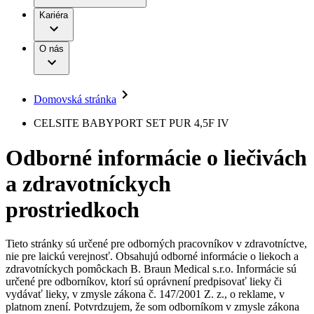
Práca a kariéra
Terapie
B. Braun Avitum
Kariéra
Naša kultúra
Zodpovednosť
Chirurgické motorové systémy
Nefrologické ambulancie
Diverzita
O nás
Chirurgické nástroje a sterilizačné kontajnery
Dialyzačné strediská
Vaša príležitosť
Udržateľnosť
Infúzna terapia
Ochorenia
Compliance
Intervenčná vaskulárna terapia
Sponzorstvo a dary
Kontinencia a urológia
Domovská stránka
Služby pre pacientov
Liečba bolesti
Médiá
Mimotelové čistenie krvi
CELSITE BABYPORT SET PUR 4,5F IV
Miniinvazívna chirurgia
Tlačové správy
B. Braun Avitum
Neurochirurgia
Odborné informácie o liečivách
Nutričná terapia
Kontakt
Onkológia
a zdravotníckych
Ortopédia
Kontaktný formulár
Prevencia a kontrola infekcií
Spoločnosť
Spinálna chirurgia
prostriedkoch
Starostlivosť o rany
Zodpovednosť
Starostlivosť o stómiu
Uzatváranie rán
Tieto stránky sú určené pre odborných pracovníkov v zdravotníctve,
Nájdite si prácu u nás​
Riešenia
nie pre laickú verejnosť. Obsahujú odborné informácie o liekoch a
Médiá
zdravotníckych pomôckach B. Braun Medical s.r.o. Informácie sú
Objavte svoje kariérne príležitosti ​v B. Braun. Vyhľadajte náš
určené pre odborníkov, ktorí sú oprávnení predpisovať lieky či
Terapie
trh práce​ pre zaujímavé pozície na Slovensku.​
Kontakt
vydávať lieky, v zmysle zákona č. 147/2001 Z. z., o reklame, v
platnom znení. Potvrdzujem, že som odborníkom v zmysle zákona