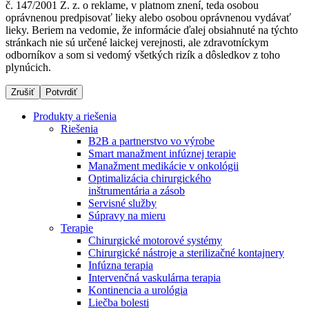
č. 147/2001 Z. z. o reklame, v platnom znení, teda osobou
oprávnenou predpisovať lieky alebo osobou oprávnenou vydávať
lieky. Beriem na vedomie, že informácie ďalej obsiahnuté na týchto
stránkach nie sú určené laickej verejnosti, ale zdravotníckym
Dialyzačné strediská
odborníkov a som si vedomý všetkých rizík a dôsledkov z toho
plynúcich.
B. Braun Avitum poskytuje kvalitnú dialyzačnú starostlivosť
vo všetkých svojich strediskách na Slovensku. Viac
Zrušiť
Potvrdiť
informácií nájdete na stránke jednotlivých stredísk.
Produkty a riešenia
Riešenia
B2B a partnerstvo vo výrobe
Smart manažment infúznej terapie
Manažment medikácie v onkológii
Kontakt
Produktový katalóg​
Optimalizácia chirurgického
inštrumentária a zásob
Zostaňte v dialógu s B. Braun. Kontaktujte nás.
Objavte naše produkty. ​Navštívte produktový katalóg B.
Servisné služby
Braun​ s našim kompletným produktovým portfóliom.​
Súpravy na mieru
Terapie
Chirurgické motorové systémy
Chirurgické nástroje a sterilizačné kontajnery
Infúzna terapia
Intervenčná vaskulárna terapia
Kontinencia a urológia
Liečba bolesti