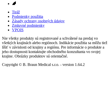
Tiráž
Podmienky použitia
Zásady ochrany osobných údajov
Zmluvné podmienky
VPOIS
Nie všetky produkty sú registrované a schválené na predaj vo
všetkých krajinách alebo regiónoch. Indikácie použitia sa môžu tiež
líšiť v závislosti od krajiny a regiónu. Pre informácie o produkte a
jeho dostupnosti kontaktujte obchodného konzultanta vo svojej
krajine. Obrázky produktov sú orientačné.
Copyright © B. Braun Medical s.r.o.
- version
1.64.2