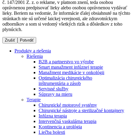
č. 147/2001 Z. z. o reklame, v platnom znení, teda osobou
oprávnenou predpisovať lieky alebo osobou oprávnenou vydávať
lieky. Beriem na vedomie, že informácie ďalej obsiahnuté na týchto
stránkach nie sú určené laickej verejnosti, ale zdravotníckym
Dialyzačné strediská
odborníkov a som si vedomý všetkých rizík a dôsledkov z toho
plynúcich.
B. Braun Avitum poskytuje kvalitnú dialyzačnú starostlivosť
vo všetkých svojich strediskách na Slovensku. Viac
Zrušiť
Potvrdiť
informácií nájdete na stránke jednotlivých stredísk.
Produkty a riešenia
Riešenia
B2B a partnerstvo vo výrobe
Smart manažment infúznej terapie
Manažment medikácie v onkológii
Kontakt
Produktový katalóg​
Optimalizácia chirurgického
inštrumentária a zásob
Zostaňte v dialógu s B. Braun. Kontaktujte nás.
Objavte naše produkty. ​Navštívte produktový katalóg B.
Servisné služby
Braun​ s našim kompletným produktovým portfóliom.​
Súpravy na mieru
Terapie
Chirurgické motorové systémy
Chirurgické nástroje a sterilizačné kontajnery
Infúzna terapia
Intervenčná vaskulárna terapia
Kontinencia a urológia
Liečba bolesti