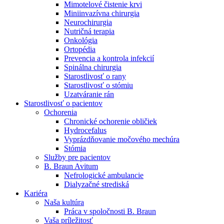
Mimotelové čistenie krvi
Nefrologické ambulancie
Miniinvazívna chirurgia
Neurochirurgia
V nefrologických ambulanciách prevádzkujeme poradenstvo
Nutričná terapia
a prípravu pacientov k jednotlivým metódam náhrady funkcie
Onkológia
obličiek. Zvoľte si mesto, ktoré potrebujete a navštívte nás.
Ortopédia
Prevencia a kontrola infekcií
Spinálna chirurgia
Starostlivosť o rany
Starostlivosť o stómiu
Uzatváranie rán
Starostlivosť o pacientov
Ochorenia
Chronické ochorenie obličiek
Hydrocefalus
Vyprázdňovanie močového mechúra
Stómia
Služby pre pacientov
B. Braun Avitum
Nefrologické ambulancie
Dialyzačné strediská
Kariéra
Naša kultúra
Práca v spoločnosti B. Braun
Vaša príležitosť