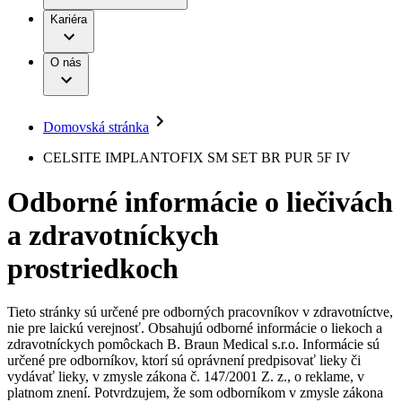
Práca a kariéra
Terapie
B. Braun Avitum
Kariéra
Naša kultúra
Zodpovednosť
Chirurgické motorové systémy
Nefrologické ambulancie
Diverzita
O nás
Chirurgické nástroje a sterilizačné kontajnery
Dialyzačné strediská
Vaša príležitosť
Udržateľnosť
Infúzna terapia
Ochorenia
Compliance
Intervenčná vaskulárna terapia
Sponzorstvo a dary
Kontinencia a urológia
Domovská stránka
Služby pre pacientov
Liečba bolesti
Médiá
Mimotelové čistenie krvi
CELSITE IMPLANTOFIX SM SET BR PUR 5F IV
Miniinvazívna chirurgia
Tlačové správy
B. Braun Avitum
Neurochirurgia
Odborné informácie o liečivách
Nutričná terapia
Kontakt
Onkológia
a zdravotníckych
Ortopédia
Kontaktný formulár
Prevencia a kontrola infekcií
Spoločnosť
Spinálna chirurgia
prostriedkoch
Starostlivosť o rany
Zodpovednosť
Starostlivosť o stómiu
Uzatváranie rán
Tieto stránky sú určené pre odborných pracovníkov v zdravotníctve,
Nájdite si prácu u nás​
Riešenia
nie pre laickú verejnosť. Obsahujú odborné informácie o liekoch a
Médiá
zdravotníckych pomôckach B. Braun Medical s.r.o. Informácie sú
Objavte svoje kariérne príležitosti ​v B. Braun. Vyhľadajte náš
určené pre odborníkov, ktorí sú oprávnení predpisovať lieky či
Terapie
trh práce​ pre zaujímavé pozície na Slovensku.​
Kontakt
vydávať lieky, v zmysle zákona č. 147/2001 Z. z., o reklame, v
platnom znení. Potvrdzujem, že som odborníkom v zmysle zákona