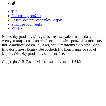
Tiráž
Podmienky použitia
Zásady ochrany osobných údajov
Zmluvné podmienky
VPOIS
Nie všetky produkty sú registrované a schválené na predaj vo
všetkých krajinách alebo regiónoch. Indikácie použitia sa môžu tiež
líšiť v závislosti od krajiny a regiónu. Pre informácie o produkte a
jeho dostupnosti kontaktujte obchodného konzultanta vo svojej
krajine. Obrázky produktov sú orientačné.
Copyright © B. Braun Medical s.r.o.
- version
1.64.2