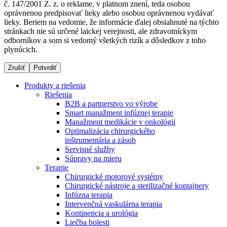
č. 147/2001 Z. z. o reklame, v platnom znení, teda osobou
oprávnenou predpisovať lieky alebo osobou oprávnenou vydávať
lieky. Beriem na vedomie, že informácie ďalej obsiahnuté na týchto
stránkach nie sú určené laickej verejnosti, ale zdravotníckym
Dialyzačné strediská
odborníkov a som si vedomý všetkých rizík a dôsledkov z toho
plynúcich.
B. Braun Avitum poskytuje kvalitnú dialyzačnú starostlivosť
vo všetkých svojich strediskách na Slovensku. Viac
Zrušiť
Potvrdiť
informácií nájdete na stránke jednotlivých stredísk.
Produkty a riešenia
Riešenia
B2B a partnerstvo vo výrobe
Smart manažment infúznej terapie
Manažment medikácie v onkológii
Kontakt
Produktový katalóg​
Optimalizácia chirurgického
inštrumentária a zásob
Zostaňte v dialógu s B. Braun. Kontaktujte nás.
Objavte naše produkty. ​Navštívte produktový katalóg B.
Servisné služby
Braun​ s našim kompletným produktovým portfóliom.​
Súpravy na mieru
Terapie
Chirurgické motorové systémy
Chirurgické nástroje a sterilizačné kontajnery
Infúzna terapia
Intervenčná vaskulárna terapia
Kontinencia a urológia
Liečba bolesti