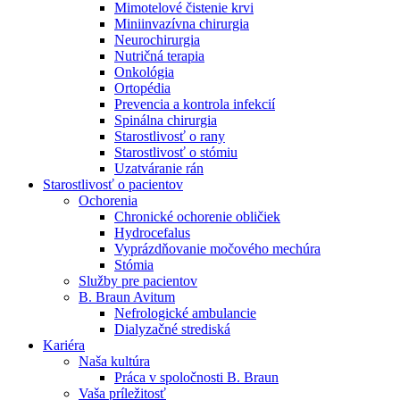
Mimotelové čistenie krvi
Nefrologické ambulancie
Miniinvazívna chirurgia
Neurochirurgia
V nefrologických ambulanciách prevádzkujeme poradenstvo
Nutričná terapia
a prípravu pacientov k jednotlivým metódam náhrady funkcie
Onkológia
obličiek. Zvoľte si mesto, ktoré potrebujete a navštívte nás.
Ortopédia
Prevencia a kontrola infekcií
Spinálna chirurgia
Starostlivosť o rany
Starostlivosť o stómiu
Uzatváranie rán
Starostlivosť o pacientov
Ochorenia
Chronické ochorenie obličiek
Hydrocefalus
Vyprázdňovanie močového mechúra
Stómia
Služby pre pacientov
B. Braun Avitum
Nefrologické ambulancie
Dialyzačné strediská
Kariéra
Naša kultúra
Práca v spoločnosti B. Braun
Vaša príležitosť