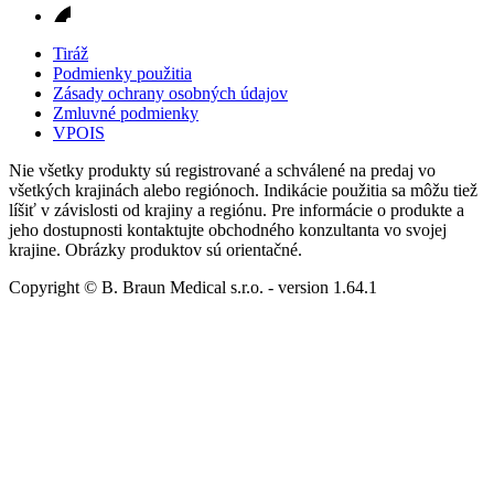
Tiráž
Podmienky použitia
Zásady ochrany osobných údajov
Zmluvné podmienky
VPOIS
Nie všetky produkty sú registrované a schválené na predaj vo
všetkých krajinách alebo regiónoch. Indikácie použitia sa môžu tiež
líšiť v závislosti od krajiny a regiónu. Pre informácie o produkte a
jeho dostupnosti kontaktujte obchodného konzultanta vo svojej
krajine. Obrázky produktov sú orientačné.
Copyright © B. Braun Medical s.r.o.
- version
1.64.1