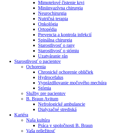
Mimotelové čistenie krvi
Nefrologické ambulancie
Miniinvazívna chirurgia
Neurochirurgia
V nefrologických ambulanciách prevádzkujeme poradenstvo
Nutričná terapia
a prípravu pacientov k jednotlivým metódam náhrady funkcie
Onkológia
obličiek. Zvoľte si mesto, ktoré potrebujete a navštívte nás.
Ortopédia
Prevencia a kontrola infekcií
Spinálna chirurgia
Starostlivosť o rany
Starostlivosť o stómiu
Uzatváranie rán
Starostlivosť o pacientov
Ochorenia
Chronické ochorenie obličiek
Hydrocefalus
Vyprázdňovanie močového mechúra
Stómia
Služby pre pacientov
B. Braun Avitum
Nefrologické ambulancie
Dialyzačné strediská
Kariéra
Naša kultúra
Práca v spoločnosti B. Braun
Vaša príležitosť