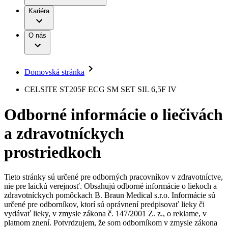
Práca a kariéra
Terapie
B. Braun Avitum
Kariéra
Naša kultúra
Zodpovednosť
Chirurgické motorové systémy
Nefrologické ambulancie
Diverzita
O nás
Chirurgické nástroje a sterilizačné kontajnery
Dialyzačné strediská
Vaša príležitosť
Udržateľnosť
Infúzna terapia
Ochorenia
Compliance
Intervenčná vaskulárna terapia
Sponzorstvo a dary
Kontinencia a urológia
Domovská stránka
Služby pre pacientov
Liečba bolesti
Médiá
Mimotelové čistenie krvi
CELSITE ST205F ECG SM SET SIL 6,5F IV
Miniinvazívna chirurgia
Tlačové správy
B. Braun Avitum
Neurochirurgia
Odborné informácie o liečivách
Nutričná terapia
Kontakt
Onkológia
a zdravotníckych
Ortopédia
Kontaktný formulár
Prevencia a kontrola infekcií
Spoločnosť
Spinálna chirurgia
prostriedkoch
Starostlivosť o rany
Zodpovednosť
Starostlivosť o stómiu
Uzatváranie rán
Tieto stránky sú určené pre odborných pracovníkov v zdravotníctve,
Nájdite si prácu u nás​
Riešenia
nie pre laickú verejnosť. Obsahujú odborné informácie o liekoch a
Médiá
zdravotníckych pomôckach B. Braun Medical s.r.o. Informácie sú
Objavte svoje kariérne príležitosti ​v B. Braun. Vyhľadajte náš
určené pre odborníkov, ktorí sú oprávnení predpisovať lieky či
Terapie
trh práce​ pre zaujímavé pozície na Slovensku.​
Kontakt
vydávať lieky, v zmysle zákona č. 147/2001 Z. z., o reklame, v
platnom znení. Potvrdzujem, že som odborníkom v zmysle zákona