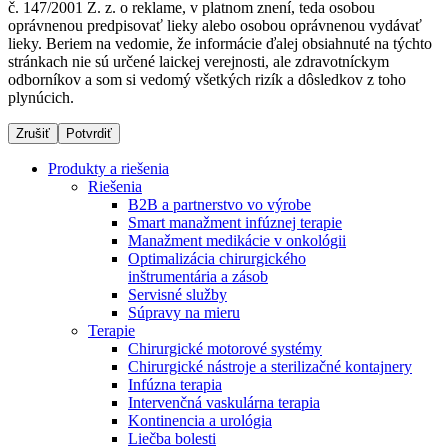
č. 147/2001 Z. z. o reklame, v platnom znení, teda osobou
oprávnenou predpisovať lieky alebo osobou oprávnenou vydávať
lieky. Beriem na vedomie, že informácie ďalej obsiahnuté na týchto
stránkach nie sú určené laickej verejnosti, ale zdravotníckym
Dialyzačné strediská
odborníkov a som si vedomý všetkých rizík a dôsledkov z toho
plynúcich.
B. Braun Avitum poskytuje kvalitnú dialyzačnú starostlivosť
vo všetkých svojich strediskách na Slovensku. Viac
Zrušiť
Potvrdiť
informácií nájdete na stránke jednotlivých stredísk.
Produkty a riešenia
Riešenia
B2B a partnerstvo vo výrobe
Smart manažment infúznej terapie
Manažment medikácie v onkológii
Kontakt
Produktový katalóg​
Optimalizácia chirurgického
inštrumentária a zásob
Zostaňte v dialógu s B. Braun. Kontaktujte nás.
Objavte naše produkty. ​Navštívte produktový katalóg B.
Servisné služby
Braun​ s našim kompletným produktovým portfóliom.​
Súpravy na mieru
Terapie
Chirurgické motorové systémy
Chirurgické nástroje a sterilizačné kontajnery
Infúzna terapia
Intervenčná vaskulárna terapia
Kontinencia a urológia
Liečba bolesti