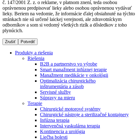
č. 147/2001 Z. z. o reklame, v platnom znení, teda osobou
oprávnenou predpisovať lieky alebo osobou oprávnenou vydávať
lieky. Beriem na vedomie, že informácie ďalej obsiahnuté na týchto
stránkach nie sú určené laickej verejnosti, ale zdravotníckym
Dialyzačné strediská
odborníkov a som si vedomý všetkých rizík a dôsledkov z toho
plynúcich.
B. Braun Avitum poskytuje kvalitnú dialyzačnú starostlivosť
vo všetkých svojich strediskách na Slovensku. Viac
Zrušiť
Potvrdiť
informácií nájdete na stránke jednotlivých stredísk.
Produkty a riešenia
Riešenia
B2B a partnerstvo vo výrobe
Smart manažment infúznej terapie
Manažment medikácie v onkológii
Kontakt
Produktový katalóg​
Optimalizácia chirurgického
inštrumentária a zásob
Zostaňte v dialógu s B. Braun. Kontaktujte nás.
Objavte naše produkty. ​Navštívte produktový katalóg B.
Servisné služby
Braun​ s našim kompletným produktovým portfóliom.​
Súpravy na mieru
Terapie
Chirurgické motorové systémy
Chirurgické nástroje a sterilizačné kontajnery
Infúzna terapia
Intervenčná vaskulárna terapia
Kontinencia a urológia
Liečba bolesti