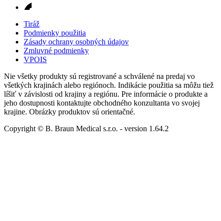
Tiráž
Podmienky použitia
Zásady ochrany osobných údajov
Zmluvné podmienky
VPOIS
Nie všetky produkty sú registrované a schválené na predaj vo
všetkých krajinách alebo regiónoch. Indikácie použitia sa môžu tiež
líšiť v závislosti od krajiny a regiónu. Pre informácie o produkte a
jeho dostupnosti kontaktujte obchodného konzultanta vo svojej
krajine. Obrázky produktov sú orientačné.
Copyright © B. Braun Medical s.r.o.
- version
1.64.2