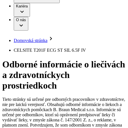
Práca a kariéra
Terapie
B. Braun Avitum
Kariéra
Naša kultúra
Zodpovednosť
Chirurgické motorové systémy
Nefrologické ambulancie
Diverzita
O nás
Chirurgické nástroje a sterilizačné kontajnery
Dialyzačné strediská
Vaša príležitosť
Udržateľnosť
Infúzna terapia
Ochorenia
Compliance
Intervenčná vaskulárna terapia
Sponzorstvo a dary
Kontinencia a urológia
Domovská stránka
Služby pre pacientov
Liečba bolesti
Médiá
Mimotelové čistenie krvi
CELSITE T201F ECG ST SIL 6.5F IV
Miniinvazívna chirurgia
Tlačové správy
B. Braun Avitum
Neurochirurgia
Odborné informácie o liečivách
Nutričná terapia
Kontakt
Onkológia
a zdravotníckych
Ortopédia
Kontaktný formulár
Prevencia a kontrola infekcií
Spoločnosť
Spinálna chirurgia
prostriedkoch
Starostlivosť o rany
Zodpovednosť
Starostlivosť o stómiu
Uzatváranie rán
Tieto stránky sú určené pre odborných pracovníkov v zdravotníctve,
Nájdite si prácu u nás​
Riešenia
nie pre laickú verejnosť. Obsahujú odborné informácie o liekoch a
Médiá
zdravotníckych pomôckach B. Braun Medical s.r.o. Informácie sú
Objavte svoje kariérne príležitosti ​v B. Braun. Vyhľadajte náš
určené pre odborníkov, ktorí sú oprávnení predpisovať lieky či
Terapie
trh práce​ pre zaujímavé pozície na Slovensku.​
Kontakt
vydávať lieky, v zmysle zákona č. 147/2001 Z. z., o reklame, v
platnom znení. Potvrdzujem, že som odborníkom v zmysle zákona