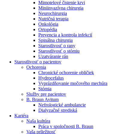
Mimotelové čistenie krvi
Nefrologické ambulancie
Miniinvazívna chirurgia
Neurochirurgia
V nefrologických ambulanciách prevádzkujeme poradenstvo
Nutričná terapia
a prípravu pacientov k jednotlivým metódam náhrady funkcie
Onkológia
obličiek. Zvoľte si mesto, ktoré potrebujete a navštívte nás.
Ortopédia
Prevencia a kontrola infekcií
Spinálna chirurgia
Starostlivosť o rany
Starostlivosť o stómiu
Uzatváranie rán
Starostlivosť o pacientov
Ochorenia
Chronické ochorenie obličiek
Hydrocefalus
Vyprázdňovanie močového mechúra
Stómia
Služby pre pacientov
B. Braun Avitum
Nefrologické ambulancie
Dialyzačné strediská
Kariéra
Naša kultúra
Práca v spoločnosti B. Braun
Vaša príležitosť