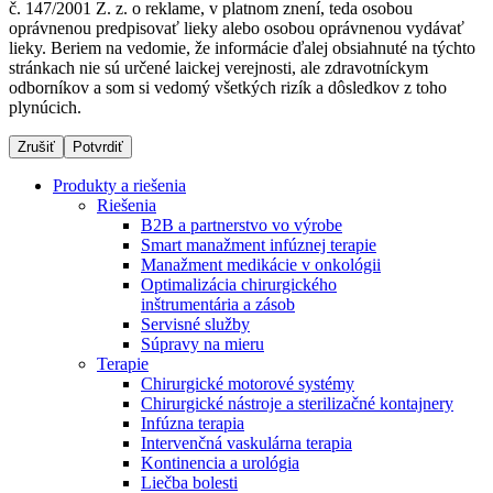
č. 147/2001 Z. z. o reklame, v platnom znení, teda osobou
oprávnenou predpisovať lieky alebo osobou oprávnenou vydávať
lieky. Beriem na vedomie, že informácie ďalej obsiahnuté na týchto
stránkach nie sú určené laickej verejnosti, ale zdravotníckym
Dialyzačné strediská
odborníkov a som si vedomý všetkých rizík a dôsledkov z toho
plynúcich.
B. Braun Avitum poskytuje kvalitnú dialyzačnú starostlivosť
vo všetkých svojich strediskách na Slovensku. Viac
Zrušiť
Potvrdiť
informácií nájdete na stránke jednotlivých stredísk.
Produkty a riešenia
Riešenia
B2B a partnerstvo vo výrobe
Smart manažment infúznej terapie
Manažment medikácie v onkológii
Kontakt
Produktový katalóg​
Optimalizácia chirurgického
inštrumentária a zásob
Zostaňte v dialógu s B. Braun. Kontaktujte nás.
Objavte naše produkty. ​Navštívte produktový katalóg B.
Servisné služby
Braun​ s našim kompletným produktovým portfóliom.​
Súpravy na mieru
Terapie
Chirurgické motorové systémy
Chirurgické nástroje a sterilizačné kontajnery
Infúzna terapia
Intervenčná vaskulárna terapia
Kontinencia a urológia
Liečba bolesti