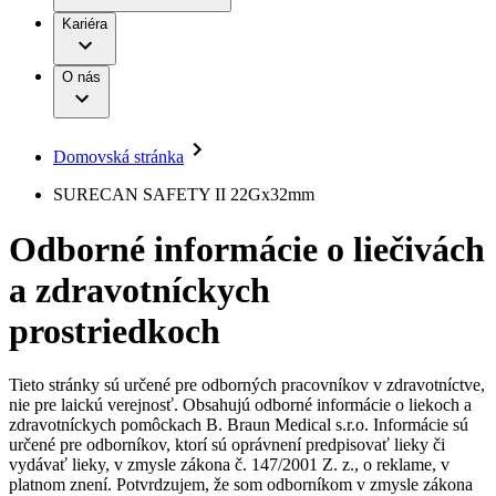
Práca a kariéra
Terapie
B. Braun Avitum
Kariéra
Naša kultúra
Zodpovednosť
Chirurgické motorové systémy
Nefrologické ambulancie
Diverzita
O nás
Chirurgické nástroje a sterilizačné kontajnery
Dialyzačné strediská
Vaša príležitosť
Udržateľnosť
Infúzna terapia
Ochorenia
Compliance
Intervenčná vaskulárna terapia
Sponzorstvo a dary
Kontinencia a urológia
Domovská stránka
Služby pre pacientov
Liečba bolesti
Médiá
Mimotelové čistenie krvi
SURECAN SAFETY II 22Gx32mm
Miniinvazívna chirurgia
Tlačové správy
B. Braun Avitum
Neurochirurgia
Odborné informácie o liečivách
Nutričná terapia
Kontakt
Onkológia
a zdravotníckych
Ortopédia
Kontaktný formulár
Prevencia a kontrola infekcií
Spoločnosť
Spinálna chirurgia
prostriedkoch
Starostlivosť o rany
Zodpovednosť
Starostlivosť o stómiu
Uzatváranie rán
Tieto stránky sú určené pre odborných pracovníkov v zdravotníctve,
Nájdite si prácu u nás​
Riešenia
nie pre laickú verejnosť. Obsahujú odborné informácie o liekoch a
Médiá
zdravotníckych pomôckach B. Braun Medical s.r.o. Informácie sú
Objavte svoje kariérne príležitosti ​v B. Braun. Vyhľadajte náš
určené pre odborníkov, ktorí sú oprávnení predpisovať lieky či
Terapie
trh práce​ pre zaujímavé pozície na Slovensku.​
Kontakt
vydávať lieky, v zmysle zákona č. 147/2001 Z. z., o reklame, v
platnom znení. Potvrdzujem, že som odborníkom v zmysle zákona