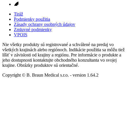
Tiráž
Podmienky použitia
Zásady ochrany osobných údajov
Zmluvné podmienky
VPOIS
Nie všetky produkty sú registrované a schválené na predaj vo
všetkých krajinách alebo regiónoch. Indikácie použitia sa môžu tiež
líšiť v závislosti od krajiny a regiónu. Pre informácie o produkte a
jeho dostupnosti kontaktujte obchodného konzultanta vo svojej
krajine. Obrázky produktov sú orientačné.
Copyright © B. Braun Medical s.r.o.
- version
1.64.2