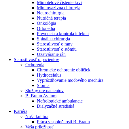
Mimotelové čistenie krvi
Nefrologické ambulancie
Miniinvazívna chirurgia
Neurochirurgia
V nefrologických ambulanciách prevádzkujeme poradenstvo
Nutričná terapia
a prípravu pacientov k jednotlivým metódam náhrady funkcie
Onkológia
obličiek. Zvoľte si mesto, ktoré potrebujete a navštívte nás.
Ortopédia
Prevencia a kontrola infekcií
Spinálna chirurgia
Starostlivosť o rany
Starostlivosť o stómiu
Uzatváranie rán
Starostlivosť o pacientov
Ochorenia
Chronické ochorenie obličiek
Hydrocefalus
Vyprázdňovanie močového mechúra
Stómia
Služby pre pacientov
B. Braun Avitum
Nefrologické ambulancie
Dialyzačné strediská
Kariéra
Naša kultúra
Práca v spoločnosti B. Braun
Vaša príležitosť