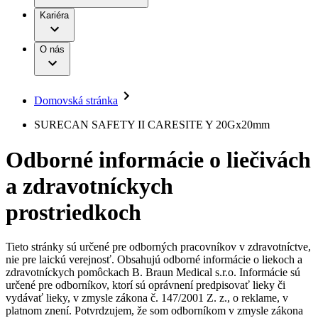
Práca a kariéra
Terapie
B. Braun Avitum
Kariéra
Naša kultúra
Zodpovednosť
Chirurgické motorové systémy
Nefrologické ambulancie
Diverzita
O nás
Chirurgické nástroje a sterilizačné kontajnery
Dialyzačné strediská
Vaša príležitosť
Udržateľnosť
Infúzna terapia
Ochorenia
Compliance
Intervenčná vaskulárna terapia
Sponzorstvo a dary
Kontinencia a urológia
Domovská stránka
Služby pre pacientov
Liečba bolesti
Médiá
Mimotelové čistenie krvi
SURECAN SAFETY II CARESITE Y 20Gx20mm
Miniinvazívna chirurgia
Tlačové správy
B. Braun Avitum
Neurochirurgia
Odborné informácie o liečivách
Nutričná terapia
Kontakt
Onkológia
a zdravotníckych
Ortopédia
Kontaktný formulár
Prevencia a kontrola infekcií
Spoločnosť
Spinálna chirurgia
prostriedkoch
Starostlivosť o rany
Zodpovednosť
Starostlivosť o stómiu
Uzatváranie rán
Tieto stránky sú určené pre odborných pracovníkov v zdravotníctve,
Nájdite si prácu u nás​
Riešenia
nie pre laickú verejnosť. Obsahujú odborné informácie o liekoch a
Médiá
zdravotníckych pomôckach B. Braun Medical s.r.o. Informácie sú
Objavte svoje kariérne príležitosti ​v B. Braun. Vyhľadajte náš
určené pre odborníkov, ktorí sú oprávnení predpisovať lieky či
Terapie
trh práce​ pre zaujímavé pozície na Slovensku.​
Kontakt
vydávať lieky, v zmysle zákona č. 147/2001 Z. z., o reklame, v
platnom znení. Potvrdzujem, že som odborníkom v zmysle zákona