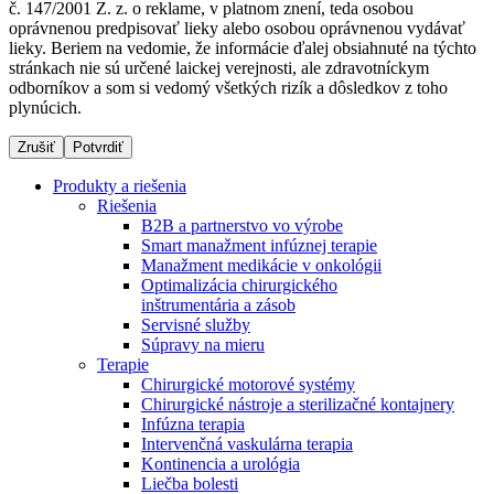
č. 147/2001 Z. z. o reklame, v platnom znení, teda osobou
oprávnenou predpisovať lieky alebo osobou oprávnenou vydávať
lieky. Beriem na vedomie, že informácie ďalej obsiahnuté na týchto
stránkach nie sú určené laickej verejnosti, ale zdravotníckym
Dialyzačné strediská
odborníkov a som si vedomý všetkých rizík a dôsledkov z toho
plynúcich.
B. Braun Avitum poskytuje kvalitnú dialyzačnú starostlivosť
vo všetkých svojich strediskách na Slovensku. Viac
Zrušiť
Potvrdiť
informácií nájdete na stránke jednotlivých stredísk.
Produkty a riešenia
Riešenia
B2B a partnerstvo vo výrobe
Smart manažment infúznej terapie
Manažment medikácie v onkológii
Kontakt
Produktový katalóg​
Optimalizácia chirurgického
inštrumentária a zásob
Zostaňte v dialógu s B. Braun. Kontaktujte nás.
Objavte naše produkty. ​Navštívte produktový katalóg B.
Servisné služby
Braun​ s našim kompletným produktovým portfóliom.​
Súpravy na mieru
Terapie
Chirurgické motorové systémy
Chirurgické nástroje a sterilizačné kontajnery
Infúzna terapia
Intervenčná vaskulárna terapia
Kontinencia a urológia
Liečba bolesti