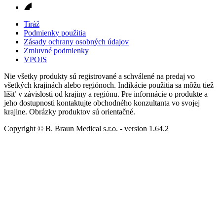
Tiráž
Podmienky použitia
Zásady ochrany osobných údajov
Zmluvné podmienky
VPOIS
Nie všetky produkty sú registrované a schválené na predaj vo
všetkých krajinách alebo regiónoch. Indikácie použitia sa môžu tiež
líšiť v závislosti od krajiny a regiónu. Pre informácie o produkte a
jeho dostupnosti kontaktujte obchodného konzultanta vo svojej
krajine. Obrázky produktov sú orientačné.
Copyright © B. Braun Medical s.r.o.
- version
1.64.2