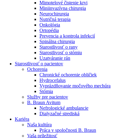
Mimotelové čistenie krvi
Nefrologické ambulancie
Miniinvazívna chirurgia
Neurochirurgia
V nefrologických ambulanciách prevádzkujeme poradenstvo
Nutričná terapia
a prípravu pacientov k jednotlivým metódam náhrady funkcie
Onkológia
obličiek. Zvoľte si mesto, ktoré potrebujete a navštívte nás.
Ortopédia
Prevencia a kontrola infekcií
Spinálna chirurgia
Starostlivosť o rany
Starostlivosť o stómiu
Uzatváranie rán
Starostlivosť o pacientov
Ochorenia
Chronické ochorenie obličiek
Hydrocefalus
Vyprázdňovanie močového mechúra
Stómia
Služby pre pacientov
B. Braun Avitum
Nefrologické ambulancie
Dialyzačné strediská
Kariéra
Naša kultúra
Práca v spoločnosti B. Braun
Vaša príležitosť