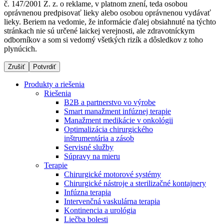
č. 147/2001 Z. z. o reklame, v platnom znení, teda osobou
oprávnenou predpisovať lieky alebo osobou oprávnenou vydávať
lieky. Beriem na vedomie, že informácie ďalej obsiahnuté na týchto
stránkach nie sú určené laickej verejnosti, ale zdravotníckym
Dialyzačné strediská
odborníkov a som si vedomý všetkých rizík a dôsledkov z toho
plynúcich.
B. Braun Avitum poskytuje kvalitnú dialyzačnú starostlivosť
vo všetkých svojich strediskách na Slovensku. Viac
Zrušiť
Potvrdiť
informácií nájdete na stránke jednotlivých stredísk.
Produkty a riešenia
Riešenia
B2B a partnerstvo vo výrobe
Smart manažment infúznej terapie
Manažment medikácie v onkológii
Kontakt
Produktový katalóg​
Optimalizácia chirurgického
inštrumentária a zásob
Zostaňte v dialógu s B. Braun. Kontaktujte nás.
Objavte naše produkty. ​Navštívte produktový katalóg B.
Servisné služby
Braun​ s našim kompletným produktovým portfóliom.​
Súpravy na mieru
Terapie
Chirurgické motorové systémy
Chirurgické nástroje a sterilizačné kontajnery
Infúzna terapia
Intervenčná vaskulárna terapia
Kontinencia a urológia
Liečba bolesti