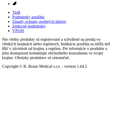
Tiráž
Podmienky použitia
Zásady ochrany osobných údajov
Zmluvné podmienky
VPOIS
Nie všetky produkty sú registrované a schválené na predaj vo
všetkých krajinách alebo regiónoch. Indikácie použitia sa môžu tiež
líšiť v závislosti od krajiny a regiónu. Pre informácie o produkte a
jeho dostupnosti kontaktujte obchodného konzultanta vo svojej
krajine. Obrázky produktov sú orientačné.
Copyright © B. Braun Medical s.r.o.
- version
1.64.2