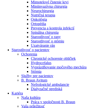
Mimotelové čistenie krvi
Nefrologické ambulancie
Miniinvazívna chirurgia
Neurochirurgia
V nefrologických ambulanciách prevádzkujeme poradenstvo
Nutričná terapia
a prípravu pacientov k jednotlivým metódam náhrady funkcie
Onkológia
obličiek. Zvoľte si mesto, ktoré potrebujete a navštívte nás.
Ortopédia
Prevencia a kontrola infekcií
Spinálna chirurgia
Starostlivosť o rany
Starostlivosť o stómiu
Uzatváranie rán
Starostlivosť o pacientov
Ochorenia
Chronické ochorenie obličiek
Hydrocefalus
Vyprázdňovanie močového mechúra
Stómia
Služby pre pacientov
B. Braun Avitum
Nefrologické ambulancie
Dialyzačné strediská
Kariéra
Naša kultúra
Práca v spoločnosti B. Braun
Vaša príležitosť