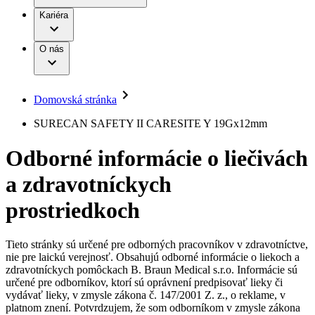
Práca a kariéra
Terapie
B. Braun Avitum
Kariéra
Naša kultúra
Zodpovednosť
Chirurgické motorové systémy
Nefrologické ambulancie
Diverzita
O nás
Chirurgické nástroje a sterilizačné kontajnery
Dialyzačné strediská
Vaša príležitosť
Udržateľnosť
Infúzna terapia
Ochorenia
Compliance
Intervenčná vaskulárna terapia
Sponzorstvo a dary
Kontinencia a urológia
Domovská stránka
Služby pre pacientov
Liečba bolesti
Médiá
Mimotelové čistenie krvi
SURECAN SAFETY II CARESITE Y 19Gx12mm
Miniinvazívna chirurgia
Tlačové správy
B. Braun Avitum
Neurochirurgia
Odborné informácie o liečivách
Nutričná terapia
Kontakt
Onkológia
a zdravotníckych
Ortopédia
Kontaktný formulár
Prevencia a kontrola infekcií
Spoločnosť
Spinálna chirurgia
prostriedkoch
Starostlivosť o rany
Zodpovednosť
Starostlivosť o stómiu
Uzatváranie rán
Tieto stránky sú určené pre odborných pracovníkov v zdravotníctve,
Nájdite si prácu u nás​
Riešenia
nie pre laickú verejnosť. Obsahujú odborné informácie o liekoch a
Médiá
zdravotníckych pomôckach B. Braun Medical s.r.o. Informácie sú
Objavte svoje kariérne príležitosti ​v B. Braun. Vyhľadajte náš
určené pre odborníkov, ktorí sú oprávnení predpisovať lieky či
Terapie
trh práce​ pre zaujímavé pozície na Slovensku.​
Kontakt
vydávať lieky, v zmysle zákona č. 147/2001 Z. z., o reklame, v
platnom znení. Potvrdzujem, že som odborníkom v zmysle zákona