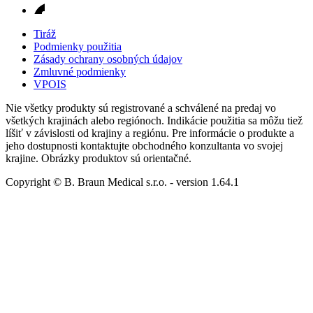
Tiráž
Podmienky použitia
Zásady ochrany osobných údajov
Zmluvné podmienky
VPOIS
Nie všetky produkty sú registrované a schválené na predaj vo
všetkých krajinách alebo regiónoch. Indikácie použitia sa môžu tiež
líšiť v závislosti od krajiny a regiónu. Pre informácie o produkte a
jeho dostupnosti kontaktujte obchodného konzultanta vo svojej
krajine. Obrázky produktov sú orientačné.
Copyright © B. Braun Medical s.r.o.
- version
1.64.1