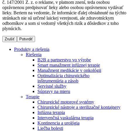
č. 147/2001 Z. z. o reklame, v platnom znení, teda osobou
oprávnenou predpisovať lieky alebo osobou oprávnenou vydávať
lieky. Beriem na vedomie, že informácie ďalej obsiahnuté na týchto
stránkach nie sú určené laickej verejnosti, ale zdravotníckym
Dialyzačné strediská
odborníkov a som si vedomý všetkých rizík a dôsledkov z toho
plynúcich.
B. Braun Avitum poskytuje kvalitnú dialyzačnú starostlivosť
vo všetkých svojich strediskách na Slovensku. Viac
Zrušiť
Potvrdiť
informácií nájdete na stránke jednotlivých stredísk.
Produkty a riešenia
Riešenia
B2B a partnerstvo vo výrobe
Smart manažment infúznej terapie
Manažment medikácie v onkológii
Kontakt
Produktový katalóg​
Optimalizácia chirurgického
inštrumentária a zásob
Zostaňte v dialógu s B. Braun. Kontaktujte nás.
Objavte naše produkty. ​Navštívte produktový katalóg B.
Servisné služby
Braun​ s našim kompletným produktovým portfóliom.​
Súpravy na mieru
Terapie
Chirurgické motorové systémy
Chirurgické nástroje a sterilizačné kontajnery
Infúzna terapia
Intervenčná vaskulárna terapia
Kontinencia a urológia
Liečba bolesti