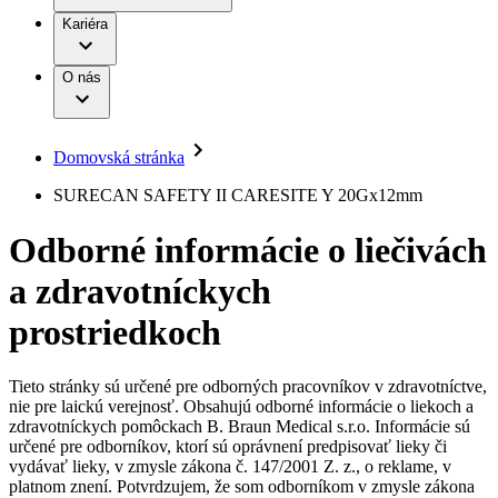
Práca a kariéra
Terapie
B. Braun Avitum
Kariéra
Naša kultúra
Zodpovednosť
Chirurgické motorové systémy
Nefrologické ambulancie
Diverzita
O nás
Chirurgické nástroje a sterilizačné kontajnery
Dialyzačné strediská
Vaša príležitosť
Udržateľnosť
Infúzna terapia
Ochorenia
Compliance
Intervenčná vaskulárna terapia
Sponzorstvo a dary
Kontinencia a urológia
Domovská stránka
Služby pre pacientov
Liečba bolesti
Médiá
Mimotelové čistenie krvi
SURECAN SAFETY II CARESITE Y 20Gx12mm
Miniinvazívna chirurgia
Tlačové správy
B. Braun Avitum
Neurochirurgia
Odborné informácie o liečivách
Nutričná terapia
Kontakt
Onkológia
a zdravotníckych
Ortopédia
Kontaktný formulár
Prevencia a kontrola infekcií
Spoločnosť
Spinálna chirurgia
prostriedkoch
Starostlivosť o rany
Zodpovednosť
Starostlivosť o stómiu
Uzatváranie rán
Tieto stránky sú určené pre odborných pracovníkov v zdravotníctve,
Nájdite si prácu u nás​
Riešenia
nie pre laickú verejnosť. Obsahujú odborné informácie o liekoch a
Médiá
zdravotníckych pomôckach B. Braun Medical s.r.o. Informácie sú
Objavte svoje kariérne príležitosti ​v B. Braun. Vyhľadajte náš
určené pre odborníkov, ktorí sú oprávnení predpisovať lieky či
Terapie
trh práce​ pre zaujímavé pozície na Slovensku.​
Kontakt
vydávať lieky, v zmysle zákona č. 147/2001 Z. z., o reklame, v
platnom znení. Potvrdzujem, že som odborníkom v zmysle zákona