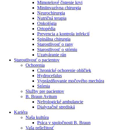
Mimotelové čistenie krvi
Nefrologické ambulancie
Miniinvazívna chirurgia
Neurochirurgia
V nefrologických ambulanciách prevádzkujeme poradenstvo
Nutričná terapia
a prípravu pacientov k jednotlivým metódam náhrady funkcie
Onkológia
obličiek. Zvoľte si mesto, ktoré potrebujete a navštívte nás.
Ortopédia
Prevencia a kontrola infekcií
Spinálna chirurgia
Starostlivosť o rany
Starostlivosť o stómiu
Uzatváranie rán
Starostlivosť o pacientov
Ochorenia
Chronické ochorenie obličiek
Hydrocefalus
Vyprázdňovanie močového mechúra
Stómia
Služby pre pacientov
B. Braun Avitum
Nefrologické ambulancie
Dialyzačné strediská
Kariéra
Naša kultúra
Práca v spoločnosti B. Braun
Vaša príležitosť