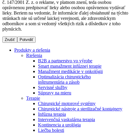
č. 147/2001 Z. z. o reklame, v platnom znení, teda osobou
oprávnenou predpisovať lieky alebo osobou oprávnenou vydávať
lieky. Beriem na vedomie, že informácie ďalej obsiahnuté na týchto
stránkach nie sú určené laickej verejnosti, ale zdravotníckym
Dialyzačné strediská
odborníkov a som si vedomý všetkých rizík a dôsledkov z toho
plynúcich.
B. Braun Avitum poskytuje kvalitnú dialyzačnú starostlivosť
vo všetkých svojich strediskách na Slovensku. Viac
Zrušiť
Potvrdiť
informácií nájdete na stránke jednotlivých stredísk.
Produkty a riešenia
Riešenia
B2B a partnerstvo vo výrobe
Smart manažment infúznej terapie
Manažment medikácie v onkológii
Kontakt
Produktový katalóg​
Optimalizácia chirurgického
inštrumentária a zásob
Zostaňte v dialógu s B. Braun. Kontaktujte nás.
Objavte naše produkty. ​Navštívte produktový katalóg B.
Servisné služby
Braun​ s našim kompletným produktovým portfóliom.​
Súpravy na mieru
Terapie
Chirurgické motorové systémy
Chirurgické nástroje a sterilizačné kontajnery
Infúzna terapia
Intervenčná vaskulárna terapia
Kontinencia a urológia
Liečba bolesti