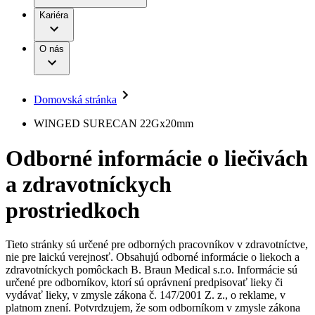
Práca a kariéra
Terapie
B. Braun Avitum
Kariéra
Naša kultúra
Zodpovednosť
Chirurgické motorové systémy
Nefrologické ambulancie
Diverzita
O nás
Chirurgické nástroje a sterilizačné kontajnery
Dialyzačné strediská
Vaša príležitosť
Udržateľnosť
Infúzna terapia
Ochorenia
Compliance
Intervenčná vaskulárna terapia
Sponzorstvo a dary
Kontinencia a urológia
Domovská stránka
Služby pre pacientov
Liečba bolesti
Médiá
Mimotelové čistenie krvi
WINGED SURECAN 22Gx20mm
Miniinvazívna chirurgia
Tlačové správy
B. Braun Avitum
Neurochirurgia
Odborné informácie o liečivách
Nutričná terapia
Kontakt
Onkológia
a zdravotníckych
Ortopédia
Kontaktný formulár
Prevencia a kontrola infekcií
Spoločnosť
Spinálna chirurgia
prostriedkoch
Starostlivosť o rany
Zodpovednosť
Starostlivosť o stómiu
Uzatváranie rán
Tieto stránky sú určené pre odborných pracovníkov v zdravotníctve,
Nájdite si prácu u nás​
Riešenia
nie pre laickú verejnosť. Obsahujú odborné informácie o liekoch a
Médiá
zdravotníckych pomôckach B. Braun Medical s.r.o. Informácie sú
Objavte svoje kariérne príležitosti ​v B. Braun. Vyhľadajte náš
určené pre odborníkov, ktorí sú oprávnení predpisovať lieky či
Terapie
trh práce​ pre zaujímavé pozície na Slovensku.​
Kontakt
vydávať lieky, v zmysle zákona č. 147/2001 Z. z., o reklame, v
platnom znení. Potvrdzujem, že som odborníkom v zmysle zákona