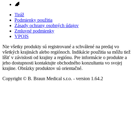
Tiráž
Podmienky použitia
Zásady ochrany osobných údajov
Zmluvné podmienky
VPOIS
Nie všetky produkty sú registrované a schválené na predaj vo
všetkých krajinách alebo regiónoch. Indikácie použitia sa môžu tiež
líšiť v závislosti od krajiny a regiónu. Pre informácie o produkte a
jeho dostupnosti kontaktujte obchodného konzultanta vo svojej
krajine. Obrázky produktov sú orientačné.
Copyright © B. Braun Medical s.r.o.
- version
1.64.2