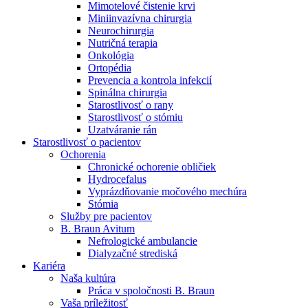
Mimotelové čistenie krvi
Nefrologické ambulancie
Miniinvazívna chirurgia
Neurochirurgia
V nefrologických ambulanciách prevádzkujeme poradenstvo
Nutričná terapia
a prípravu pacientov k jednotlivým metódam náhrady funkcie
Onkológia
obličiek. Zvoľte si mesto, ktoré potrebujete a navštívte nás.
Ortopédia
Prevencia a kontrola infekcií
Spinálna chirurgia
Starostlivosť o rany
Starostlivosť o stómiu
Uzatváranie rán
Starostlivosť o pacientov
Ochorenia
Chronické ochorenie obličiek
Hydrocefalus
Vyprázdňovanie močového mechúra
Stómia
Služby pre pacientov
B. Braun Avitum
Nefrologické ambulancie
Dialyzačné strediská
Kariéra
Naša kultúra
Práca v spoločnosti B. Braun
Vaša príležitosť