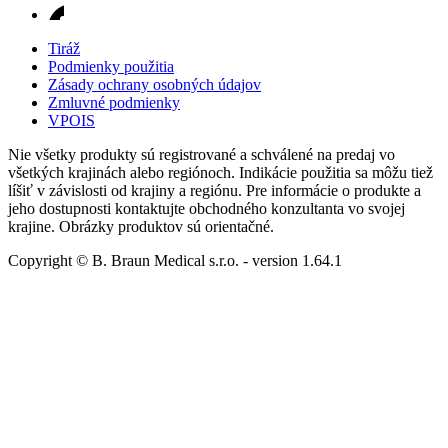
Tiráž
Podmienky použitia
Zásady ochrany osobných údajov
Zmluvné podmienky
VPOIS
Nie všetky produkty sú registrované a schválené na predaj vo
všetkých krajinách alebo regiónoch. Indikácie použitia sa môžu tiež
líšiť v závislosti od krajiny a regiónu. Pre informácie o produkte a
jeho dostupnosti kontaktujte obchodného konzultanta vo svojej
krajine. Obrázky produktov sú orientačné.
Copyright © B. Braun Medical s.r.o.
- version
1.64.1