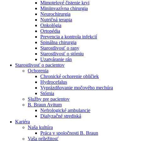
Mimotelové čistenie krvi
Nefrologické ambulancie
Miniinvazívna chirurgia
Neurochirurgia
V nefrologických ambulanciách prevádzkujeme poradenstvo
Nutričná terapia
a prípravu pacientov k jednotlivým metódam náhrady funkcie
Onkológia
obličiek. Zvoľte si mesto, ktoré potrebujete a navštívte nás.
Ortopédia
Prevencia a kontrola infekcií
Spinálna chirurgia
Starostlivosť o rany
Starostlivosť o stómiu
Uzatváranie rán
Starostlivosť o pacientov
Ochorenia
Chronické ochorenie obličiek
Hydrocefalus
Vyprázdňovanie močového mechúra
Stómia
Služby pre pacientov
B. Braun Avitum
Nefrologické ambulancie
Dialyzačné strediská
Kariéra
Naša kultúra
Práca v spoločnosti B. Braun
Vaša príležitosť