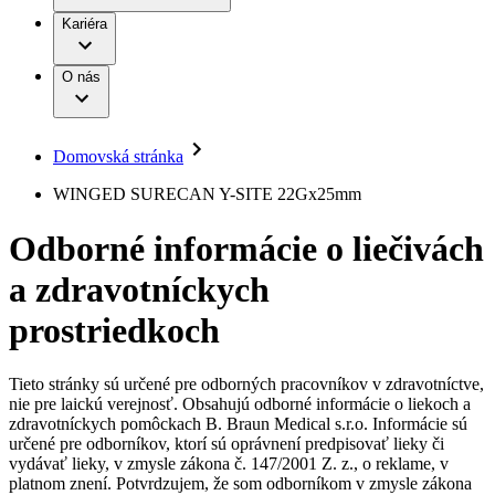
Práca a kariéra
Terapie
B. Braun Avitum
Kariéra
Naša kultúra
Zodpovednosť
Chirurgické motorové systémy
Nefrologické ambulancie
Diverzita
O nás
Chirurgické nástroje a sterilizačné kontajnery
Dialyzačné strediská
Vaša príležitosť
Udržateľnosť
Infúzna terapia
Ochorenia
Compliance
Intervenčná vaskulárna terapia
Sponzorstvo a dary
Kontinencia a urológia
Domovská stránka
Služby pre pacientov
Liečba bolesti
Médiá
Mimotelové čistenie krvi
WINGED SURECAN Y-SITE 22Gx25mm
Miniinvazívna chirurgia
Tlačové správy
B. Braun Avitum
Neurochirurgia
Odborné informácie o liečivách
Nutričná terapia
Kontakt
Onkológia
a zdravotníckych
Ortopédia
Kontaktný formulár
Prevencia a kontrola infekcií
Spoločnosť
Spinálna chirurgia
prostriedkoch
Starostlivosť o rany
Zodpovednosť
Starostlivosť o stómiu
Uzatváranie rán
Tieto stránky sú určené pre odborných pracovníkov v zdravotníctve,
Nájdite si prácu u nás​
Riešenia
nie pre laickú verejnosť. Obsahujú odborné informácie o liekoch a
Médiá
zdravotníckych pomôckach B. Braun Medical s.r.o. Informácie sú
Objavte svoje kariérne príležitosti ​v B. Braun. Vyhľadajte náš
určené pre odborníkov, ktorí sú oprávnení predpisovať lieky či
Terapie
trh práce​ pre zaujímavé pozície na Slovensku.​
Kontakt
vydávať lieky, v zmysle zákona č. 147/2001 Z. z., o reklame, v
platnom znení. Potvrdzujem, že som odborníkom v zmysle zákona