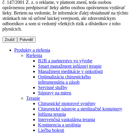
č. 147/2001 Z. z. o reklame, v platnom znení, teda osobou
oprávnenou predpisovať lieky alebo osobou oprávnenou vydávať
lieky. Beriem na vedomie, že informácie ďalej obsiahnuté na týchto
stránkach nie sú určené laickej verejnosti, ale zdravotníckym
Dialyzačné strediská
odborníkov a som si vedomý všetkých rizík a dôsledkov z toho
plynúcich.
B. Braun Avitum poskytuje kvalitnú dialyzačnú starostlivosť
vo všetkých svojich strediskách na Slovensku. Viac
Zrušiť
Potvrdiť
informácií nájdete na stránke jednotlivých stredísk.
Produkty a riešenia
Riešenia
B2B a partnerstvo vo výrobe
Smart manažment infúznej terapie
Manažment medikácie v onkológii
Kontakt
Produktový katalóg​
Optimalizácia chirurgického
inštrumentária a zásob
Zostaňte v dialógu s B. Braun. Kontaktujte nás.
Objavte naše produkty. ​Navštívte produktový katalóg B.
Servisné služby
Braun​ s našim kompletným produktovým portfóliom.​
Súpravy na mieru
Terapie
Chirurgické motorové systémy
Chirurgické nástroje a sterilizačné kontajnery
Infúzna terapia
Intervenčná vaskulárna terapia
Kontinencia a urológia
Liečba bolesti