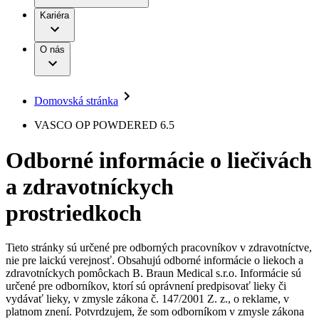
Práca a kariéra
Terapie
B. Braun Avitum
Kariéra
Naša kultúra
Zodpovednosť
Chirurgické motorové systémy
Nefrologické ambulancie
Diverzita
O nás
Chirurgické nástroje a sterilizačné kontajnery
Dialyzačné strediská
Vaša príležitosť
Udržateľnosť
Infúzna terapia
Ochorenia
Compliance
Intervenčná vaskulárna terapia
Sponzorstvo a dary
Kontinencia a urológia
Domovská stránka
Služby pre pacientov
Liečba bolesti
Médiá
Mimotelové čistenie krvi
VASCO OP POWDERED 6.5
Miniinvazívna chirurgia
Tlačové správy
B. Braun Avitum
Neurochirurgia
Odborné informácie o liečivách
Nutričná terapia
Kontakt
Onkológia
a zdravotníckych
Ortopédia
Kontaktný formulár
Prevencia a kontrola infekcií
Spoločnosť
Spinálna chirurgia
prostriedkoch
Starostlivosť o rany
Zodpovednosť
Starostlivosť o stómiu
Uzatváranie rán
Tieto stránky sú určené pre odborných pracovníkov v zdravotníctve,
Nájdite si prácu u nás​
Riešenia
nie pre laickú verejnosť. Obsahujú odborné informácie o liekoch a
Médiá
zdravotníckych pomôckach B. Braun Medical s.r.o. Informácie sú
Objavte svoje kariérne príležitosti ​v B. Braun. Vyhľadajte náš
určené pre odborníkov, ktorí sú oprávnení predpisovať lieky či
Terapie
trh práce​ pre zaujímavé pozície na Slovensku.​
Kontakt
vydávať lieky, v zmysle zákona č. 147/2001 Z. z., o reklame, v
platnom znení. Potvrdzujem, že som odborníkom v zmysle zákona