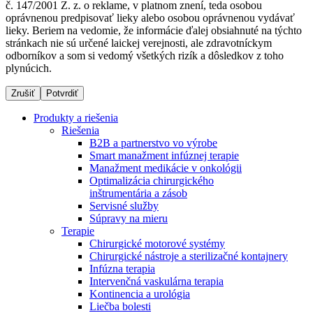
č. 147/2001 Z. z. o reklame, v platnom znení, teda osobou
oprávnenou predpisovať lieky alebo osobou oprávnenou vydávať
lieky. Beriem na vedomie, že informácie ďalej obsiahnuté na týchto
stránkach nie sú určené laickej verejnosti, ale zdravotníckym
Dialyzačné strediská
odborníkov a som si vedomý všetkých rizík a dôsledkov z toho
plynúcich.
B. Braun Avitum poskytuje kvalitnú dialyzačnú starostlivosť
vo všetkých svojich strediskách na Slovensku. Viac
Zrušiť
Potvrdiť
informácií nájdete na stránke jednotlivých stredísk.
Produkty a riešenia
Riešenia
B2B a partnerstvo vo výrobe
Smart manažment infúznej terapie
Manažment medikácie v onkológii
Kontakt
Produktový katalóg​
Optimalizácia chirurgického
inštrumentária a zásob
Zostaňte v dialógu s B. Braun. Kontaktujte nás.
Objavte naše produkty. ​Navštívte produktový katalóg B.
Servisné služby
Braun​ s našim kompletným produktovým portfóliom.​
Súpravy na mieru
Terapie
Chirurgické motorové systémy
Chirurgické nástroje a sterilizačné kontajnery
Infúzna terapia
Intervenčná vaskulárna terapia
Kontinencia a urológia
Liečba bolesti