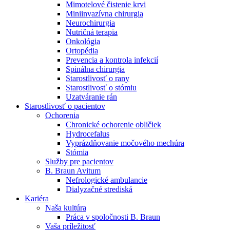
Mimotelové čistenie krvi
Nefrologické ambulancie
Miniinvazívna chirurgia
Neurochirurgia
V nefrologických ambulanciách prevádzkujeme poradenstvo
Nutričná terapia
a prípravu pacientov k jednotlivým metódam náhrady funkcie
Onkológia
obličiek. Zvoľte si mesto, ktoré potrebujete a navštívte nás.
Ortopédia
Prevencia a kontrola infekcií
Spinálna chirurgia
Starostlivosť o rany
Starostlivosť o stómiu
Uzatváranie rán
Starostlivosť o pacientov
Ochorenia
Chronické ochorenie obličiek
Hydrocefalus
Vyprázdňovanie močového mechúra
Stómia
Služby pre pacientov
B. Braun Avitum
Nefrologické ambulancie
Dialyzačné strediská
Kariéra
Naša kultúra
Práca v spoločnosti B. Braun
Vaša príležitosť