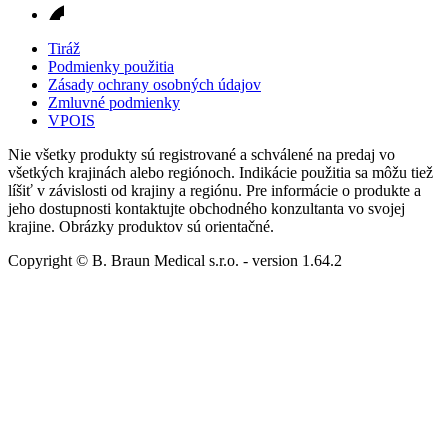
Tiráž
Podmienky použitia
Zásady ochrany osobných údajov
Zmluvné podmienky
VPOIS
Nie všetky produkty sú registrované a schválené na predaj vo
všetkých krajinách alebo regiónoch. Indikácie použitia sa môžu tiež
líšiť v závislosti od krajiny a regiónu. Pre informácie o produkte a
jeho dostupnosti kontaktujte obchodného konzultanta vo svojej
krajine. Obrázky produktov sú orientačné.
Copyright © B. Braun Medical s.r.o.
- version
1.64.2