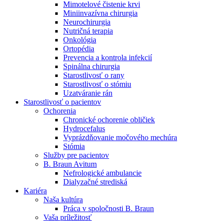
Mimotelové čistenie krvi
Nefrologické ambulancie
Miniinvazívna chirurgia
Neurochirurgia
V nefrologických ambulanciách prevádzkujeme poradenstvo
Nutričná terapia
a prípravu pacientov k jednotlivým metódam náhrady funkcie
Onkológia
obličiek. Zvoľte si mesto, ktoré potrebujete a navštívte nás.
Ortopédia
Prevencia a kontrola infekcií
Spinálna chirurgia
Starostlivosť o rany
Starostlivosť o stómiu
Uzatváranie rán
Starostlivosť o pacientov
Ochorenia
Chronické ochorenie obličiek
Hydrocefalus
Vyprázdňovanie močového mechúra
Stómia
Služby pre pacientov
B. Braun Avitum
Nefrologické ambulancie
Dialyzačné strediská
Kariéra
Naša kultúra
Práca v spoločnosti B. Braun
Vaša príležitosť