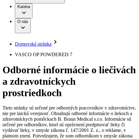
Práca a kariéra
Terapie
B. Braun Avitum
Kariéra
Naša kultúra
Zodpovednosť
Chirurgické motorové systémy
Nefrologické ambulancie
Diverzita
O nás
Chirurgické nástroje a sterilizačné kontajnery
Dialyzačné strediská
Vaša príležitosť
Udržateľnosť
Infúzna terapia
Ochorenia
Compliance
Intervenčná vaskulárna terapia
Sponzorstvo a dary
Kontinencia a urológia
Domovská stránka
Služby pre pacientov
Liečba bolesti
Médiá
Mimotelové čistenie krvi
VASCO OP POWDERED 7
Miniinvazívna chirurgia
Tlačové správy
B. Braun Avitum
Neurochirurgia
Odborné informácie o liečivách
Nutričná terapia
Kontakt
Onkológia
a zdravotníckych
Ortopédia
Kontaktný formulár
Prevencia a kontrola infekcií
Spoločnosť
Spinálna chirurgia
prostriedkoch
Starostlivosť o rany
Zodpovednosť
Starostlivosť o stómiu
Uzatváranie rán
Tieto stránky sú určené pre odborných pracovníkov v zdravotníctve,
Nájdite si prácu u nás​
Riešenia
nie pre laickú verejnosť. Obsahujú odborné informácie o liekoch a
Médiá
zdravotníckych pomôckach B. Braun Medical s.r.o. Informácie sú
Objavte svoje kariérne príležitosti ​v B. Braun. Vyhľadajte náš
určené pre odborníkov, ktorí sú oprávnení predpisovať lieky či
Terapie
trh práce​ pre zaujímavé pozície na Slovensku.​
Kontakt
vydávať lieky, v zmysle zákona č. 147/2001 Z. z., o reklame, v
platnom znení. Potvrdzujem, že som odborníkom v zmysle zákona