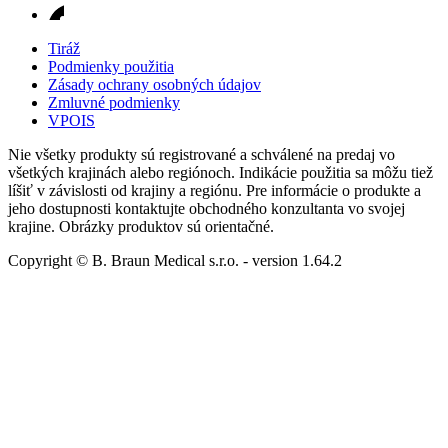
Tiráž
Podmienky použitia
Zásady ochrany osobných údajov
Zmluvné podmienky
VPOIS
Nie všetky produkty sú registrované a schválené na predaj vo
všetkých krajinách alebo regiónoch. Indikácie použitia sa môžu tiež
líšiť v závislosti od krajiny a regiónu. Pre informácie o produkte a
jeho dostupnosti kontaktujte obchodného konzultanta vo svojej
krajine. Obrázky produktov sú orientačné.
Copyright © B. Braun Medical s.r.o.
- version
1.64.2