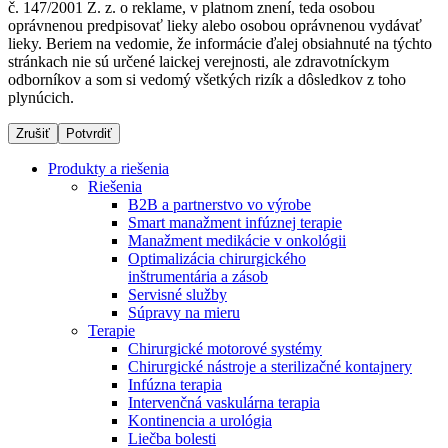
č. 147/2001 Z. z. o reklame, v platnom znení, teda osobou
oprávnenou predpisovať lieky alebo osobou oprávnenou vydávať
lieky. Beriem na vedomie, že informácie ďalej obsiahnuté na týchto
stránkach nie sú určené laickej verejnosti, ale zdravotníckym
Dialyzačné strediská
odborníkov a som si vedomý všetkých rizík a dôsledkov z toho
plynúcich.
B. Braun Avitum poskytuje kvalitnú dialyzačnú starostlivosť
vo všetkých svojich strediskách na Slovensku. Viac
Zrušiť
Potvrdiť
informácií nájdete na stránke jednotlivých stredísk.
Produkty a riešenia
Riešenia
B2B a partnerstvo vo výrobe
Smart manažment infúznej terapie
Manažment medikácie v onkológii
Kontakt
Produktový katalóg​
Optimalizácia chirurgického
inštrumentária a zásob
Zostaňte v dialógu s B. Braun. Kontaktujte nás.
Objavte naše produkty. ​Navštívte produktový katalóg B.
Servisné služby
Braun​ s našim kompletným produktovým portfóliom.​
Súpravy na mieru
Terapie
Chirurgické motorové systémy
Chirurgické nástroje a sterilizačné kontajnery
Infúzna terapia
Intervenčná vaskulárna terapia
Kontinencia a urológia
Liečba bolesti