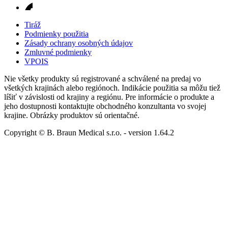
Tiráž
Podmienky použitia
Zásady ochrany osobných údajov
Zmluvné podmienky
VPOIS
Nie všetky produkty sú registrované a schválené na predaj vo
všetkých krajinách alebo regiónoch. Indikácie použitia sa môžu tiež
líšiť v závislosti od krajiny a regiónu. Pre informácie o produkte a
jeho dostupnosti kontaktujte obchodného konzultanta vo svojej
krajine. Obrázky produktov sú orientačné.
Copyright © B. Braun Medical s.r.o.
- version
1.64.2