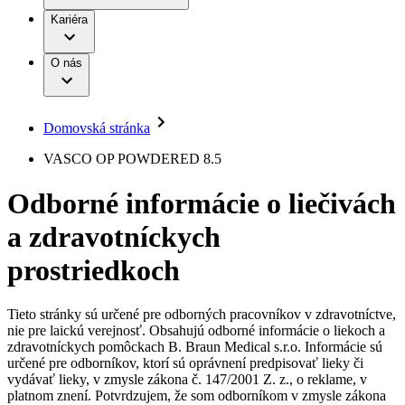
Práca a kariéra
Terapie
B. Braun Avitum
Kariéra
Naša kultúra
Zodpovednosť
Chirurgické motorové systémy
Nefrologické ambulancie
Diverzita
O nás
Chirurgické nástroje a sterilizačné kontajnery
Dialyzačné strediská
Vaša príležitosť
Udržateľnosť
Infúzna terapia
Ochorenia
Compliance
Intervenčná vaskulárna terapia
Sponzorstvo a dary
Kontinencia a urológia
Domovská stránka
Služby pre pacientov
Liečba bolesti
Médiá
Mimotelové čistenie krvi
VASCO OP POWDERED 8.5
Miniinvazívna chirurgia
Tlačové správy
B. Braun Avitum
Neurochirurgia
Odborné informácie o liečivách
Nutričná terapia
Kontakt
Onkológia
a zdravotníckych
Ortopédia
Kontaktný formulár
Prevencia a kontrola infekcií
Spoločnosť
Spinálna chirurgia
prostriedkoch
Starostlivosť o rany
Zodpovednosť
Starostlivosť o stómiu
Uzatváranie rán
Tieto stránky sú určené pre odborných pracovníkov v zdravotníctve,
Nájdite si prácu u nás​
Riešenia
nie pre laickú verejnosť. Obsahujú odborné informácie o liekoch a
Médiá
zdravotníckych pomôckach B. Braun Medical s.r.o. Informácie sú
Objavte svoje kariérne príležitosti ​v B. Braun. Vyhľadajte náš
určené pre odborníkov, ktorí sú oprávnení predpisovať lieky či
Terapie
trh práce​ pre zaujímavé pozície na Slovensku.​
Kontakt
vydávať lieky, v zmysle zákona č. 147/2001 Z. z., o reklame, v
platnom znení. Potvrdzujem, že som odborníkom v zmysle zákona