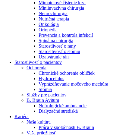
Mimotelové čistenie krvi
Nefrologické ambulancie
Miniinvazívna chirurgia
Neurochirurgia
V nefrologických ambulanciách prevádzkujeme poradenstvo
Nutričná terapia
a prípravu pacientov k jednotlivým metódam náhrady funkcie
Onkológia
obličiek. Zvoľte si mesto, ktoré potrebujete a navštívte nás.
Ortopédia
Prevencia a kontrola infekcií
Spinálna chirurgia
Starostlivosť o rany
Starostlivosť o stómiu
Uzatváranie rán
Starostlivosť o pacientov
Ochorenia
Chronické ochorenie obličiek
Hydrocefalus
Vyprázdňovanie močového mechúra
Stómia
Služby pre pacientov
B. Braun Avitum
Nefrologické ambulancie
Dialyzačné strediská
Kariéra
Naša kultúra
Práca v spoločnosti B. Braun
Vaša príležitosť