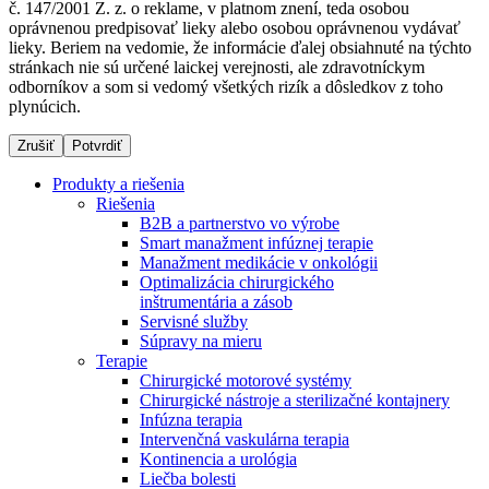
č. 147/2001 Z. z. o reklame, v platnom znení, teda osobou
oprávnenou predpisovať lieky alebo osobou oprávnenou vydávať
lieky. Beriem na vedomie, že informácie ďalej obsiahnuté na týchto
stránkach nie sú určené laickej verejnosti, ale zdravotníckym
Dialyzačné strediská
odborníkov a som si vedomý všetkých rizík a dôsledkov z toho
plynúcich.
B. Braun Avitum poskytuje kvalitnú dialyzačnú starostlivosť
vo všetkých svojich strediskách na Slovensku. Viac
Zrušiť
Potvrdiť
informácií nájdete na stránke jednotlivých stredísk.
Produkty a riešenia
Riešenia
B2B a partnerstvo vo výrobe
Smart manažment infúznej terapie
Manažment medikácie v onkológii
Kontakt
Produktový katalóg​
Optimalizácia chirurgického
inštrumentária a zásob
Zostaňte v dialógu s B. Braun. Kontaktujte nás.
Objavte naše produkty. ​Navštívte produktový katalóg B.
Servisné služby
Braun​ s našim kompletným produktovým portfóliom.​
Súpravy na mieru
Terapie
Chirurgické motorové systémy
Chirurgické nástroje a sterilizačné kontajnery
Infúzna terapia
Intervenčná vaskulárna terapia
Kontinencia a urológia
Liečba bolesti