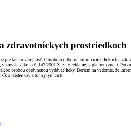
 a zdravotníckych prostriedkoch
nie pre laickú verejnosť. Obsahujú odborné informácie o liekoch a zdr
ky, v zmysle zákona č. 147/2001 Z. z., o reklame, v platnom znení. Po
alebo osobou oprávnenou vydávať lieky. Beriem na vedomie, že informác
izík a dôsledkov z toho plynúcich.
b