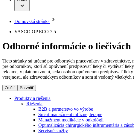
Infúzna terapia
Dialyzačné strediská
Vaša príležitosť
Udržateľnosť
Intervenčná vaskulárna terapia
Ochorenia
Compliance
Kontinencia a urológia
Sponzorstvo a dary
Liečba bolesti
Domovská stránka
Služby pre pacientov
Mimotelové čistenie krvi
Médiá
Miniinvazívna chirurgia
VASCO OP ECO 7.5
Neurochirurgia
Tlačové správy
B. Braun Avitum
Nutričná terapia
Odborné informácie o liečivách
Onkológia
Kontakt
Ortopédia
Prevencia a kontrola infekcií
Kontaktný formulár
Spinálna chirurgia
Tieto stránky sú určené pre odborných pracovníkov v zdravotníctve, 
Spoločnosť
Starostlivosť o rany
pre odborníkov, ktorí sú oprávnení predpisovať lieky či vydávať lie
Starostlivosť o stómiu
reklame, v platnom znení, teda osobou oprávnenou predpisovať lieky 
Zodpovednosť
Uzatváranie rán
verejnosti, ale zdravotníckym odborníkov a som si vedomý všetkých r
Riešenia
Zrušiť
Potvrdiť
Médiá
Terapie
Produkty a riešenia
Riešenia
Kontakt
B2B a partnerstvo vo výrobe
Smart manažment infúznej terapie
Manažment medikácie v onkológii
Optimalizácia chirurgického inštrumentária a záso
Servisné služby