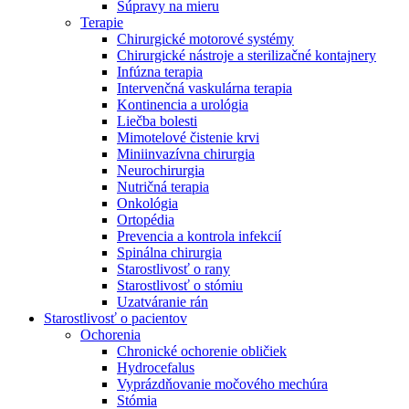
Súpravy na mieru
Terapie
Chirurgické motorové systémy
Chirurgické nástroje a sterilizačné kontajnery
Infúzna terapia
Intervenčná vaskulárna terapia
Kontinencia a urológia
Liečba bolesti
Mimotelové čistenie krvi
Miniinvazívna chirurgia
Neurochirurgia
Nutričná terapia
Onkológia
Ortopédia
Prevencia a kontrola infekcií
Spinálna chirurgia
Starostlivosť o rany
Starostlivosť o stómiu
Uzatváranie rán
Nájdite si prácu u nás​
Starostlivosť o pacientov
Ochorenia
Objavte svoje kariérne príležitosti ​v B. Braun. Vyhľadajte náš t
Chronické ochorenie obličiek
Hydrocefalus
Vyprázdňovanie močového mechúra
Stómia