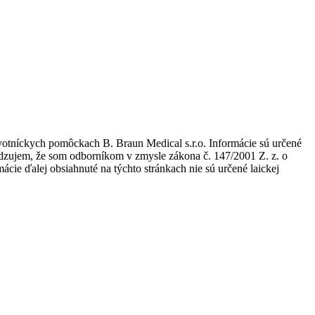
avotníckych pomôckach B. Braun Medical s.r.o. Informácie sú určené
tvrdzujem, že som odborníkom v zmysle zákona č. 147/2001 Z. z. o
ie ďalej obsiahnuté na týchto stránkach nie sú určené laickej