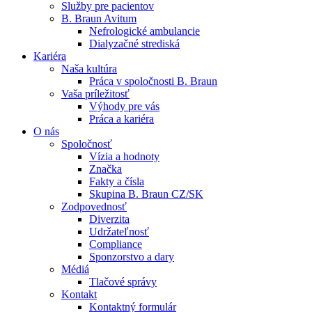
Služby pre pacientov
B. Braun Avitum
Nefrologické ambulancie
Dialyzačné strediská
Kariéra
Naša kultúra
Kontakt
Práca v spoločnosti B. Braun
Vaša príležitosť
Zostaňte v dialógu s B. Braun. Kontaktujte nás.
Dialyzačné strediská
Výhody pre vás
Práca a kariéra
B. Braun Avitum poskytuje kvalitnú dialyzačnú starostlivosť vo 
O nás
Spoločnosť
Produktový katalóg​
Vízia a hodnoty
Značka
Objavte naše produkty. ​Navštívte produktový katalóg B. Brau
Fakty a čísla
Skupina B. Braun CZ/SK
Zodpovednosť
Diverzita
Udržateľnosť
Compliance
Sponzorstvo a dary
Médiá
Tlačové správy
Kontakt
Kontaktný formulár