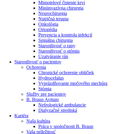
Mimotelové čistenie krvi
Nefrologické ambulancie
Miniinvazívna chirurgia
Neurochirurgia
V nefrologických ambulanciách prevádzkujeme poradenstvo
Nutričná terapia
a prípravu pacientov k jednotlivým metódam náhrady funkcie
Onkológia
obličiek. Zvoľte si mesto, ktoré potrebujete a navštívte nás.
Ortopédia
Prevencia a kontrola infekcií
Spinálna chirurgia
Starostlivosť o rany
Starostlivosť o stómiu
Uzatváranie rán
Starostlivosť o pacientov
Ochorenia
Chronické ochorenie obličiek
Hydrocefalus
Vyprázdňovanie močového mechúra
Stómia
Služby pre pacientov
B. Braun Avitum
Nefrologické ambulancie
Dialyzačné strediská
Kariéra
Naša kultúra
Práca v spoločnosti B. Braun
Vaša príležitosť