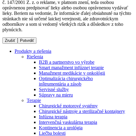
č. 147/2001 Z. z. o reklame, v platnom znení, teda osobou
oprávnenou predpisovať lieky alebo osobou oprávnenou vydávať
lieky. Beriem na vedomie, že informácie ďalej obsiahnuté na týchto
stránkach nie sú určené laickej verejnosti, ale zdravotníckym
Dialyzačné strediská
odborníkov a som si vedomý všetkých rizík a dôsledkov z toho
plynúcich.
B. Braun Avitum poskytuje kvalitnú dialyzačnú starostlivosť
vo všetkých svojich strediskách na Slovensku. Viac
Zrušiť
Potvrdiť
informácií nájdete na stránke jednotlivých stredísk.
Produkty a riešenia
Riešenia
B2B a partnerstvo vo výrobe
Smart manažment infúznej terapie
Manažment medikácie v onkológii
Kontakt
Produktový katalóg​
Optimalizácia chirurgického
inštrumentária a zásob
Zostaňte v dialógu s B. Braun. Kontaktujte nás.
Objavte naše produkty. ​Navštívte produktový katalóg B.
Servisné služby
Braun​ s našim kompletným produktovým portfóliom.​
Súpravy na mieru
Terapie
Chirurgické motorové systémy
Chirurgické nástroje a sterilizačné kontajnery
Infúzna terapia
Intervenčná vaskulárna terapia
Kontinencia a urológia
Liečba bolesti