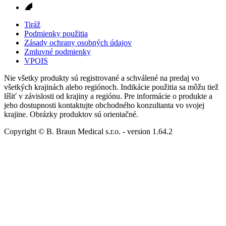
Tiráž
Podmienky použitia
Zásady ochrany osobných údajov
Zmluvné podmienky
VPOIS
Nie všetky produkty sú registrované a schválené na predaj vo
všetkých krajinách alebo regiónoch. Indikácie použitia sa môžu tiež
líšiť v závislosti od krajiny a regiónu. Pre informácie o produkte a
jeho dostupnosti kontaktujte obchodného konzultanta vo svojej
krajine. Obrázky produktov sú orientačné.
Copyright © B. Braun Medical s.r.o.
- version
1.64.2