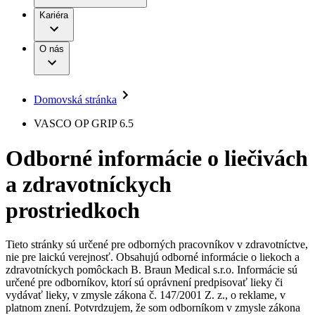
Práca a kariéra
Terapie
B. Braun Avitum
Kariéra
Naša kultúra
Zodpovednosť
Chirurgické motorové systémy
Nefrologické ambulancie
Diverzita
O nás
Chirurgické nástroje a sterilizačné kontajnery
Dialyzačné strediská
Vaša príležitosť
Udržateľnosť
Infúzna terapia
Ochorenia
Compliance
Intervenčná vaskulárna terapia
Sponzorstvo a dary
Kontinencia a urológia
Domovská stránka
Služby pre pacientov
Liečba bolesti
Médiá
Mimotelové čistenie krvi
VASCO OP GRIP 6.5
Miniinvazívna chirurgia
Tlačové správy
B. Braun Avitum
Neurochirurgia
Odborné informácie o liečivách
Nutričná terapia
Kontakt
Onkológia
a zdravotníckych
Ortopédia
Kontaktný formulár
Prevencia a kontrola infekcií
Spoločnosť
Spinálna chirurgia
prostriedkoch
Starostlivosť o rany
Zodpovednosť
Starostlivosť o stómiu
Uzatváranie rán
Tieto stránky sú určené pre odborných pracovníkov v zdravotníctve,
Nájdite si prácu u nás​
Riešenia
nie pre laickú verejnosť. Obsahujú odborné informácie o liekoch a
Médiá
zdravotníckych pomôckach B. Braun Medical s.r.o. Informácie sú
Objavte svoje kariérne príležitosti ​v B. Braun. Vyhľadajte náš
určené pre odborníkov, ktorí sú oprávnení predpisovať lieky či
Terapie
trh práce​ pre zaujímavé pozície na Slovensku.​
Kontakt
vydávať lieky, v zmysle zákona č. 147/2001 Z. z., o reklame, v
platnom znení. Potvrdzujem, že som odborníkom v zmysle zákona