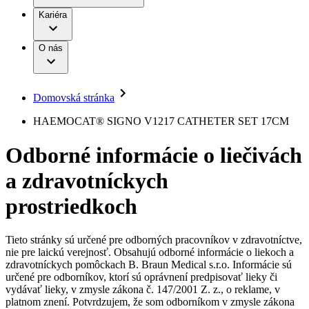
Práca a kariéra
Terapie
B. Braun Avitum
Kariéra
Naša kultúra
Zodpovednosť
Chirurgické motorové systémy
Nefrologické ambulancie
Diverzita
O nás
Chirurgické nástroje a sterilizačné kontajnery
Dialyzačné strediská
Vaša príležitosť
Udržateľnosť
Infúzna terapia
Ochorenia
Compliance
Intervenčná vaskulárna terapia
Sponzorstvo a dary
Kontinencia a urológia
Domovská stránka
Služby pre pacientov
Liečba bolesti
Médiá
Mimotelové čistenie krvi
HAEMOCAT® SIGNO V1217 CATHETER SET 17CM
Miniinvazívna chirurgia
Tlačové správy
B. Braun Avitum
Neurochirurgia
Odborné informácie o liečivách
Nutričná terapia
Kontakt
Onkológia
a zdravotníckych
Ortopédia
Kontaktný formulár
Prevencia a kontrola infekcií
Spoločnosť
Spinálna chirurgia
prostriedkoch
Starostlivosť o rany
Zodpovednosť
Starostlivosť o stómiu
Uzatváranie rán
Tieto stránky sú určené pre odborných pracovníkov v zdravotníctve,
Nájdite si prácu u nás​
Riešenia
nie pre laickú verejnosť. Obsahujú odborné informácie o liekoch a
Médiá
zdravotníckych pomôckach B. Braun Medical s.r.o. Informácie sú
Objavte svoje kariérne príležitosti ​v B. Braun. Vyhľadajte náš
určené pre odborníkov, ktorí sú oprávnení predpisovať lieky či
Terapie
trh práce​ pre zaujímavé pozície na Slovensku.​
Kontakt
vydávať lieky, v zmysle zákona č. 147/2001 Z. z., o reklame, v
platnom znení. Potvrdzujem, že som odborníkom v zmysle zákona