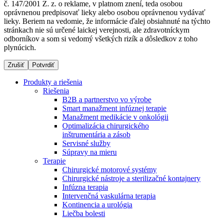
č. 147/2001 Z. z. o reklame, v platnom znení, teda osobou
oprávnenou predpisovať lieky alebo osobou oprávnenou vydávať
lieky. Beriem na vedomie, že informácie ďalej obsiahnuté na týchto
stránkach nie sú určené laickej verejnosti, ale zdravotníckym
Dialyzačné strediská
odborníkov a som si vedomý všetkých rizík a dôsledkov z toho
plynúcich.
B. Braun Avitum poskytuje kvalitnú dialyzačnú starostlivosť
vo všetkých svojich strediskách na Slovensku. Viac
Zrušiť
Potvrdiť
informácií nájdete na stránke jednotlivých stredísk.
Produkty a riešenia
Riešenia
B2B a partnerstvo vo výrobe
Smart manažment infúznej terapie
Manažment medikácie v onkológii
Kontakt
Produktový katalóg​
Optimalizácia chirurgického
inštrumentária a zásob
Zostaňte v dialógu s B. Braun. Kontaktujte nás.
Objavte naše produkty. ​Navštívte produktový katalóg B.
Servisné služby
Braun​ s našim kompletným produktovým portfóliom.​
Súpravy na mieru
Terapie
Chirurgické motorové systémy
Chirurgické nástroje a sterilizačné kontajnery
Infúzna terapia
Intervenčná vaskulárna terapia
Kontinencia a urológia
Liečba bolesti