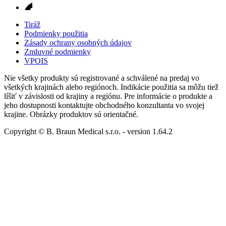
Tiráž
Podmienky použitia
Zásady ochrany osobných údajov
Zmluvné podmienky
VPOIS
Nie všetky produkty sú registrované a schválené na predaj vo
všetkých krajinách alebo regiónoch. Indikácie použitia sa môžu tiež
líšiť v závislosti od krajiny a regiónu. Pre informácie o produkte a
jeho dostupnosti kontaktujte obchodného konzultanta vo svojej
krajine. Obrázky produktov sú orientačné.
Copyright © B. Braun Medical s.r.o.
- version
1.64.2