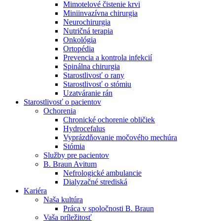
Mimotelové čistenie krvi
Nefrologické ambulancie
Miniinvazívna chirurgia
Neurochirurgia
V nefrologických ambulanciách prevádzkujeme poradenstvo
Nutričná terapia
a prípravu pacientov k jednotlivým metódam náhrady funkcie
Onkológia
obličiek. Zvoľte si mesto, ktoré potrebujete a navštívte nás.
Ortopédia
Prevencia a kontrola infekcií
Spinálna chirurgia
Starostlivosť o rany
Starostlivosť o stómiu
Uzatváranie rán
Starostlivosť o pacientov
Ochorenia
Chronické ochorenie obličiek
Hydrocefalus
Vyprázdňovanie močového mechúra
Stómia
Služby pre pacientov
B. Braun Avitum
Nefrologické ambulancie
Dialyzačné strediská
Kariéra
Naša kultúra
Práca v spoločnosti B. Braun
Vaša príležitosť